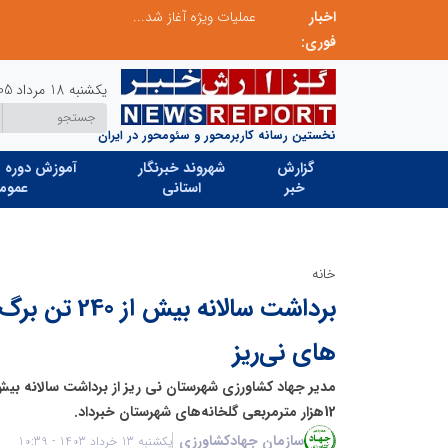
اخبار
بازنگری در نظام اکتشاف معدنی ایران؛ «هدف اکتشافی» جایگزین «مرحله عملیاتی» می‌شود
عملیات ویژه آغاز شد...
فوری:
یکشنبه 18 مرداد 1405
نخستین رسانه کاربرمحور و سئومحور در ایران
گزارش
شهروند خبرنگار
آموزش دوره ه
خبر
استانی
عموم
خانه
برداشت سالانه بی
های نی‌ریز
12هزار مترمربعی گلخانه‌های شهرستان خبرداد.
سازمان جهادکشاورزی
یکشنبه 13 خرداد 1403 - 10:39