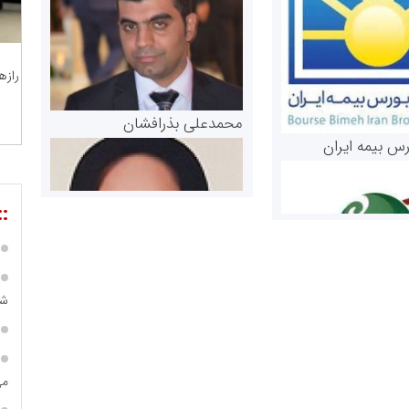
رازه
محمدعلی بذرافشان
رس بیمه ایران
::
ش
مریم حاج نوروز نظری
 و اوراق بهادار
می
ثق در بازارسرمایه