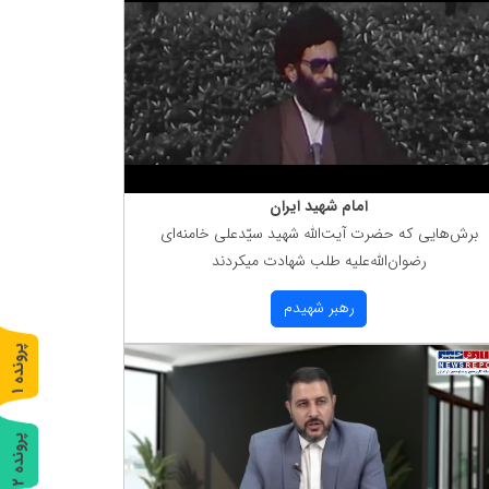
امام شهید ایران
برش‌هایی كه حضرت آیت‌الله شهید سیّدعلی خامنه‌ای
رضوان‌الله‌علیه طلب شهادت میكردند
رهبر شهیدم
پ
1
ر
و
ن
د
ه
پ
2
ر
و
ن
د
ه