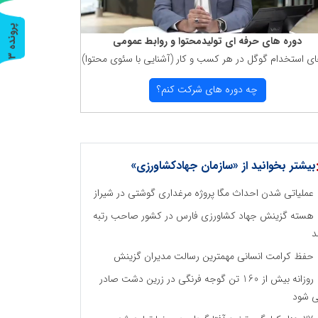
پ
3
دوره های حرفه ای تولیدمحتوا و روابط عمومی
ای استخدام گوگل در هر كسب و كار (آشنایی با سئوی محتوا)
ر
و
ن
د
ه
چه دوره های شركت كنم؟
بیشتر بخوانید از «سازمان جهادکشاورزی»
عملیاتی شدن احداث مگا پروژه مرغداری گوشتی در شیراز
هسته گزینش جهاد کشاورزی فارس در کشور صاحب رتبه
د
حفظ کرامت انسانی مهمترین رسالت مدیران گزینش
روزانه بیش از 160 تن گوجه فرنگی در زرین دشت صادر
 شود