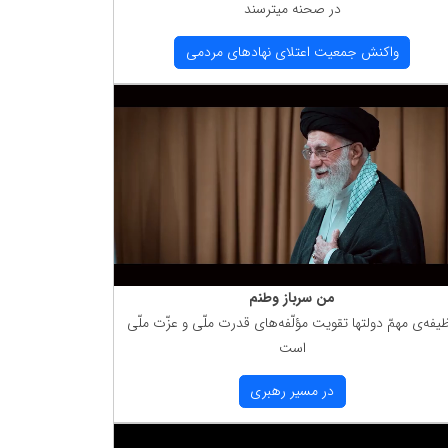
در صحنه میترسند
واكنش جمعیت اعتلای نهادهای مردمی
من سرباز وطنم
یفه‌ی مهمّ دولتها تقویت مؤلّفه‌های قدرت ملّی و عزّت ملّی
است
در مسیر رهبری