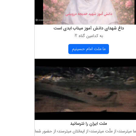
داغ شهدای دانش آموز میناب ابدی است
به كدامین گناه ؟!
ما ملت امام حسینیم
ملت ایران را نترسانید
ما میترسند؛ از ملّت میترسند؛ از ایمانتان میترسند؛ از حضور شما