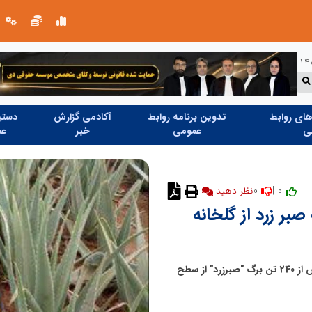
خانه با نور، صمیمی‌تر می‌شود
ای روابط
تدوین برنامه روابط
آکادمی گزارش
دستیا
ی
عمومی
خبر
عم
0
0 |
ش از 240 تن برگ صبر زرد از گلخانه
مدیر جهاد کشاورزی شهرستان نی ریز از برداشت سالانه بیش از 240 تن برگ "صبرزرد" از سطح