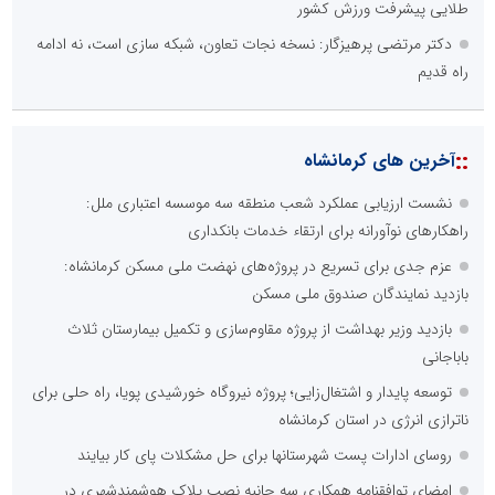
طلایی پیشرفت ورزش کشور
دکتر مرتضی پرهیزگار: نسخه نجات تعاون، شبکه سازی است، نه ادامه
راه قدیم
::
آخرین های کرمانشاه
نشست ارزیابی عملکرد شعب منطقه سه موسسه اعتباری ملل:
راهکارهای نوآورانه برای ارتقاء خدمات بانکداری
عزم جدی برای تسریع در پروژه‌های نهضت ملی مسکن کرمانشاه:
بازدید نمایندگان صندوق ملی مسکن
بازدید وزیر بهداشت از پروژه مقاوم‌سازی و تکمیل بیمارستان ثلاث
باباجانی
توسعه پایدار و اشتغال‌زایی؛ پروژه نیروگاه خورشیدی پویا، راه حلی برای
ناترازی انرژی در استان کرمانشاه
روسای ادارات پست شهرستانها برای حل مشکلات پای کار بیایند
امضای توافقنامه همکاری سه جانبه نصب پلاک هوشمندشهری در