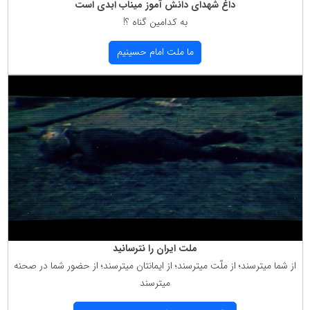
داغ شهدای دانش آموز میناب ابدی است
به كدامین گناه ؟!
ما ملت امام حسینیم
ملت ایران را نترسانید
از شما میترسند؛ از ملّت میترسند؛ از ایمانتان میترسند؛ از حضور شما در صحنه
میترسند