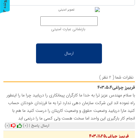
پ
3
ر
و
ن
د
ه
بازنشانی عبارت امنیتی
نظرات شما ( 2 نظر )
فریبرز چراغی۴۰۳،۵،۴
با سلام مهندس عزیز ترا به خدا ما کارگران پیمانکاری را دریابید چرا ما را اینطور
راه نموده اند این شرکت سازمان دهی ندارد ترا به ما فرزندان خودتان حساب
کنید مارا دریابید وضعیت حقوق و وضعیت کاریتان را درست کنید ما هم با
انجام کار بارگیری این واحد اما سخت هست ولی کسی ما را درنمی ابد
ارسال پاسخ
|
(0)
(0)
فریبرز چراغی۴۰۳،۱۱،۲۵