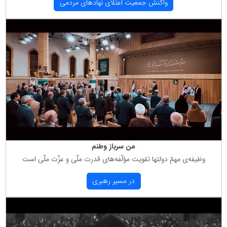
واكنش جمعیت اعتلای نهادهای مردمی
من سرباز وطنم
وظیفه‌ی مهمّ دولتها تقویت مؤلّفه‌های قدرت ملّی و عزّت ملّی است
در مسیر رهبری