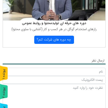
دوره های حرفه ای تولیدمحتوا و روابط عمومی
رازهای استخدام گوگل در هر كسب و كار (آشنایی با سئوی محتوا)
چه دوره های شركت كنم؟
ارسال نظر
پ
1
ر
و
ن
د
ه
پ
2
ر
و
ن
د
ه