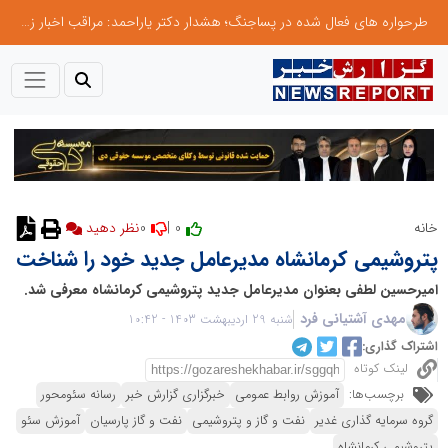
طرحواره های فعال شده در پساجنگ؛ هشدار دکتر یاراحمد: مراقب اخبار زرد و واکنش های هیجانی باشید
0
0 |
خانه
پتروشیمی کرمانشاه مدیرعامل جدید خود را شناخت
امیرحسین لطفی بعنوان مدیرعامل جدید پتروشیمی کرمانشاه معرفی شد.
مهدی آشتیانی فرد
شنبه 29 اردیبهشت 1403 - 10:42
اشتراک گذاری:
لینک کوتاه
برچسب‌ها:
آموزش روابط عمومی
خبرگزاری گزارش خبر
رسانه سئومحور
گروه سرمایه گذاری غدیر
نفت و گاز و پتروشیمی
نفت و گاز پارسیان
آموزش سئو
پتروشیمی کرمانشاه