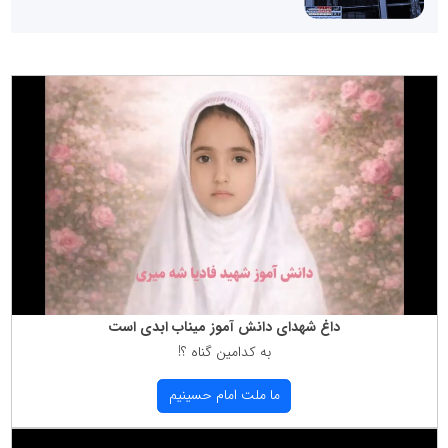
داغ شهدای دانش آموز میناب ابدی است
به كدامین گناه ؟!
ما ملت امام حسینیم