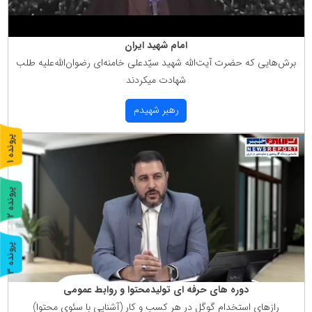
امام شهید ایران
برش‌هایی كه حضرت آیت‌الله شهید سیّدعلی خامنه‌ای رضوان‌الله‌علیه طلب
شهادت میكردند
رهبر شهیدم
پ
1
ر
و
ن
د
ه
پ
2
ر
و
ن
د
ه
پ
3
ر
و
ن
د
ه
دوره های حرفه ای تولیدمحتوا و روابط عمومی
رازهای استخدام گوگل در هر كسب و كار (آشنایی با سئوی محتوا)