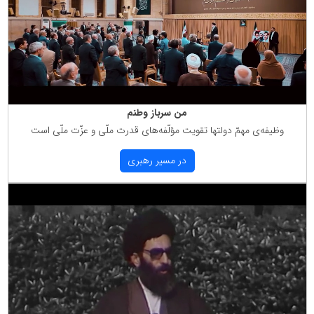
من سرباز وطنم
وظیفه‌ی مهمّ دولتها تقویت مؤلّفه‌های قدرت ملّی و عزّت ملّی است
در مسیر رهبری