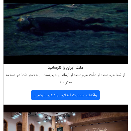
ملت ایران را نترسانید
از شما میترسند؛ از ملّت میترسند؛ از ایمانتان میترسند؛ از حضور شما در صحنه
میترسند
واكنش جمعیت اعتلای نهادهای مردمی