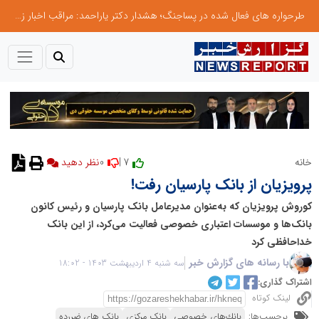
طرحواره های فعال شده در پساجنگ؛ هشدار دکتر یاراحمد: مراقب اخبار زرد و واکنش های هیجانی باشید
0
7 |
خانه
پرویزیان از بانک پارسیان رفت!
کوروش پرویزیان که به‌عنوان مدیرعامل بانک پارسیان و رئیس کانون
بانک‌ها و موسسات اعتباری خصوصی فعالیت می‌کرد، از این بانک
خداحافظی کرد
با رسانه های گزارش خبر
سه شنبه 4 اردیبهشت 1403 - 18:02
اشتراک گذاری:
لینک کوتاه
برچسب‌ها:
بانك‌های خصوصی
بانک مرکزی
بانک های ضررده