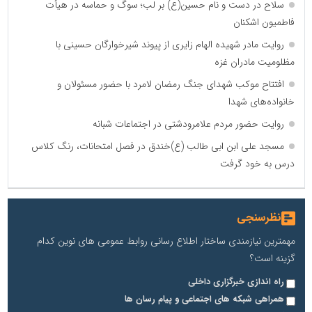
سلاح در دست و نام حسین(ع) بر لب؛ سوگ و حماسه در هیأت
فاطمیون اشکنان
روایت مادر شهیده الهام زایری از پیوند شیرخوارگان حسینی با
مظلومیت مادران غزه
افتتاح موکب شهدای جنگ رمضان لامرد با حضور مسئولان و
خانواده‌های شهدا
روایت حضور مردم علامرودشتی در اجتماعات شبانه
مسجد علی ابن ابی طالب (ع)خندق در فصل امتحانات، رنگ کلاس
درس به خود گرفت
نظرسنجی
مهمترین نیازمندی ساختار اطلاع رسانی روابط عمومی های نوین کدام
گزینه است؟
راه اندازی خبرگزاری داخلی
همراهی شبکه های اجتماعی و پیام رسان ها