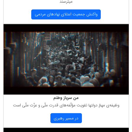
میترسند
واكنش جمعیت اعتلای نهادهای مردمی
من سرباز وطنم
وظیفه‌ی مهمّ دولتها تقویت مؤلّفه‌های قدرت ملّی و عزّت ملّی است
در مسیر رهبری