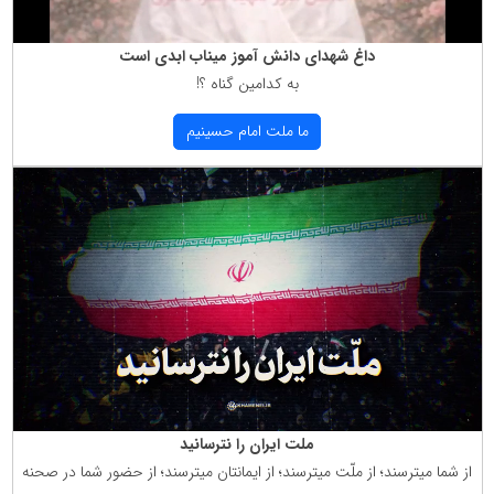
داغ شهدای دانش آموز میناب ابدی است
به كدامین گناه ؟!
ما ملت امام حسینیم
ملت ایران را نترسانید
از شما میترسند؛ از ملّت میترسند؛ از ایمانتان میترسند؛ از حضور شما در صحنه