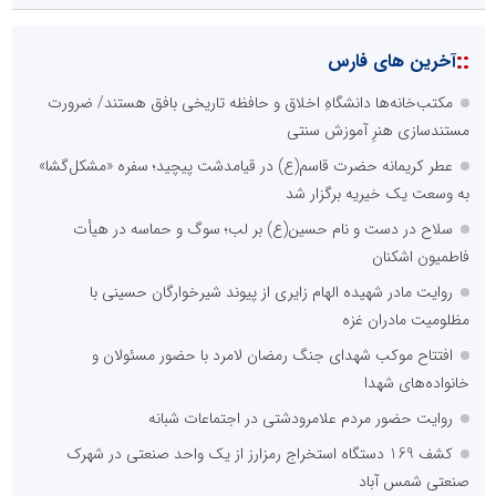
::
آخرین های فارس
مکتب‌خانه‌ها دانشگاهِ اخلاق و حافظه تاریخی بافق هستند/ ضرورت
مستندسازی هنرِ آموزش سنتی
عطر کریمانه حضرت قاسم(ع) در قیامدشت پیچید؛ سفره «مشکل‌گشا»
به وسعت یک خیریه برگزار شد
سلاح در دست و نام حسین(ع) بر لب؛ سوگ و حماسه در هیأت
فاطمیون اشکنان
روایت مادر شهیده الهام زایری از پیوند شیرخوارگان حسینی با
مظلومیت مادران غزه
افتتاح موکب شهدای جنگ رمضان لامرد با حضور مسئولان و
خانواده‌های شهدا
روایت حضور مردم علامرودشتی در اجتماعات شبانه
کشف 169 دستگاه استخراج رمزارز از یک واحد صنعتی در شهرک
صنعتی شمس آباد