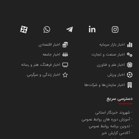
سازمان صنعت،معدن و تجارت
دانشگاه سئوی ایران
مریم حاج نوروز نظری
اخبار بازار سرمایه
اخبار اقتصادی
اخبار صنعت و تجارت
اخبار جامعه
اخبار علم و فناوری
اخبار فرهنگ، هنر و رسانه
اخبار ورزش
اخبار زندگی و سرگرمی
اخبار سازمان‌ها و شرکت‌ها
آهن و فولاد غدیر ایرانیان
دسترسی سریع
تامین آهن اسفنجی تولیدکنندگان فولاد در کشور
شهروند خبرنگار استانی
آموزش دوره های روابط عمومی
پایگاه اطلاع رسانی اعتلای نهادهای مردمی
تدوین برنامه روابط عمومی
مسعودصادقی
آکادمی گزارش خبر