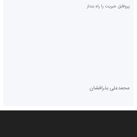
پایگاه آموزشی احمد باقری
مدل سازمانی
با دستیار روابط عمومی صاحب رسانه شوید
روابط عمومی خبرگزاری گزارش خبر