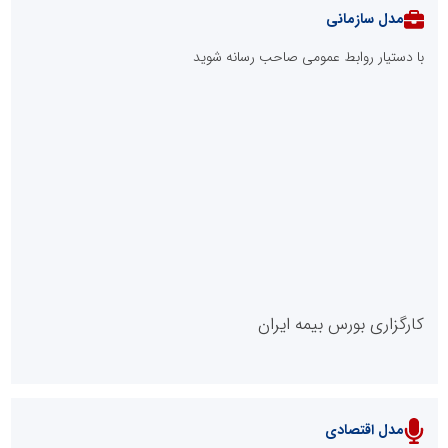
بیش از 1950 مورد پایش مراکز تجاری، اداری و مجتمع‌های بین‌راهی
استان تهران در هفته دوم مردادماه
وقتی وعده‌ها در غبارِ صنایع گم می‌شوند / آیا بافق تافته جدابافته
است؟
آینده پوشاک ایران به مدیران نابغه‌ای نیاز دارد که نه از خلاقیت بترسند
و نه بروکراسی
نفت بین جنگ و مذاکره گیر کرد
مدل VIP
پایگاه خبریت را راه بنداز