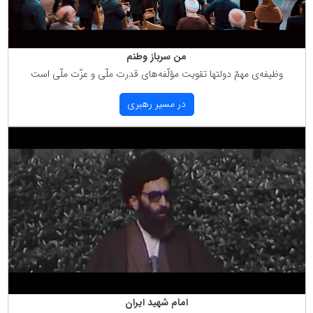
من سرباز وطنم
وظیفه‌ی مهمّ دولتها تقویت مؤلّفه‌های قدرت ملّی و عزّت ملّی است
در مسیر رهبری
امام شهید ایران