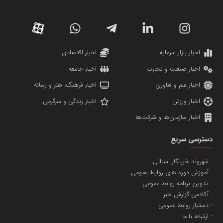
کارگزاری بورس بیمه ایران
مدل اقتصادی
پایگاه خبری نهضت ملی مسکن
پروفایل خبریت را راه بنداز
سازمان بورس و اوراق بهادار
مرجع اخبار موثق در بازارسرمایه