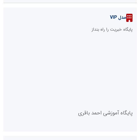
پرفروش‌ترین کرم مرطوب کننده ایرانی+ معرفی 4 برند پرفروش بازار
::
پربازدیدهای اخبار سازمان‌ها و شرکت‌ها
قبل از خرید سنگ قبر مشکی، این نکته مهم را از قلم نیندازید
کمپرسور اسکرو چیست و چه کاربردی دارد؟
::
آخرین مطالب
قانون جدید حمایت از مالکیت صنعتی ابلاغ شد؛ صاحبان اختراعات و
طرح‌های صنعتی از چه حقوقی برخوردارند؟
هشدار دکتر مهدی شاگردی به والدین؛ هوش هیجانی و خردورزی را
جایگزین نمره‌محوری کنید
۸۳ درصد مشترکین استان تهران الگوی مصرف برق را رعایت می‌کنند/
تخفیف ۳۰ درصدی به ۷۲۲ هزار مشترک تهرانی