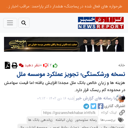
طرحواره های فعال شده در پساجنگ؛ هشدار دکتر یاراحمد: مراقب اخبار زرد و واکنش های هیجانی باشید
0
2 |
خانه
نظر دهید
نسخه ورشکستگی؛ تجویز عملکرد موسسه ملل
هزینه ها و زیان خالص بانک ملل مجددا افزایش یافته؛ اما قیمت سهامش
در محدوده کم ریسک قرار دارد.
با رسانه های گزارش خبر
شنبه 16 دی 1402 - 09:12
اشتراک گذاری:
لینک کوتاه
برچسب‌ها:
رسانه سئومحور
زیان انباشته
زیاندهی بانک ها
صورت‌های مالی
قیمت سهام
دستیار روابط عمومی
موسسه اعتباری ملل