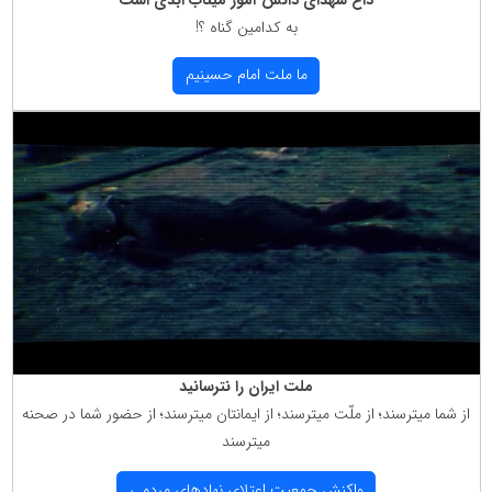
داغ شهدای دانش آموز میناب ابدی است
به كدامین گناه ؟!
ما ملت امام حسینیم
ملت ایران را نترسانید
از شما میترسند؛ از ملّت میترسند؛ از ایمانتان میترسند؛ از حضور شما در صحنه
میترسند
واكنش جمعیت اعتلای نهادهای مردمی