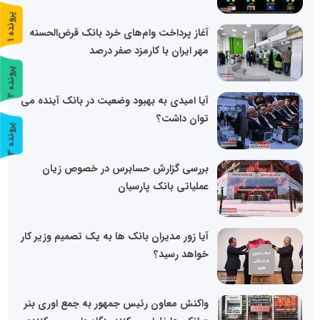
پ
1
آغاز پرداخت وام‌های خرد بانک قرض‌الحسنه
ر
و
ن
د
ه
مهر ایران با کارمزد صفر درصد
پ
2
آیا امیدی به بهبود وضعیت در بانک آینده می
ر
و
ن
د
ه
توان داشت؟
پ
3
ر
و
ن
د
ه
بررسی گزارش حسابرس در خصوص زیان
عملیاتی بانک پارسیان
آیا زور مدیران بانک ها به یک تصمیم وزیر کار
خواهد رسید؟
واکنش معاون رئیس جمهور به جمع اوری بنر