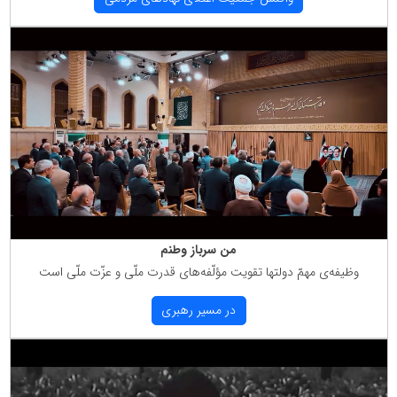
من سرباز وطنم
وظیفه‌ی مهمّ دولتها تقویت مؤلّفه‌های قدرت ملّی و عزّت ملّی است
در مسیر رهبری