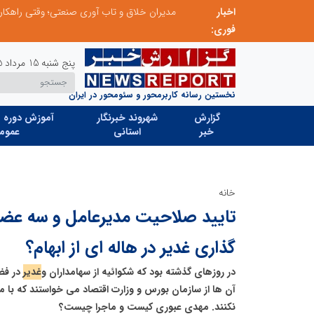
اخبار
الگوپذیری خلاق، بهره‌گیری از هوش مصنوعی و کشف استعدادها، سه ضلع موفقیت جوانان کارآفرین
مدیران خلاق و تاب آوری صنعتی؛ وقتی راهکار
فوری:
پنج شنبه 15 مرداد 1405
نخستین رسانه کاربرمحور و سئومحور در ایران
گزارش
شهروند خبرنگار
آموزش دوره ه
خبر
استانی
عموم
خانه
تایید صلاحیت مدیرعامل و سه عضو
گذاری غدیر در هاله ای از ابهام؟
در روزهای گذشته بود که شکوائیه از سهامداران و
غدیر
در فض
آن ها از سازمان بورس و وزارت اقتصاد می خواستند که با
نکنند. مهدی عبوری کیست و ماجرا چیست؟