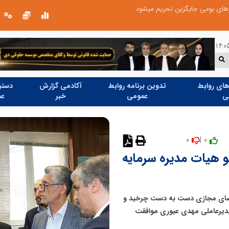
های بومی جایگزین تحریم میشود
ای روابط
تدوین برنامه روابط
آکادمی گزارش
دستیا
ی
عمومی
خبر
عم
0
0 |
نظر دهید
 هیات مدیره سرمایه
ای مجازی دست به دست چرخید و
 مدیرعاملی مهدی عبوری موافقت