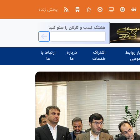
تنگه هرمز دیگر به وضعیت سابق برنمی گردد؛ جمهوری اسلامی چگونه این آبراه راهبردی را به دال مرکزی نظم امنیتی جدید غرب آسیا تبدیل می کند؟
پخش زنده
هشتگ کسب و کارتان را سئو کنید
ر روابط
اشتراک
درباره
ارتباط با
ومی
خدمات
ما
ما