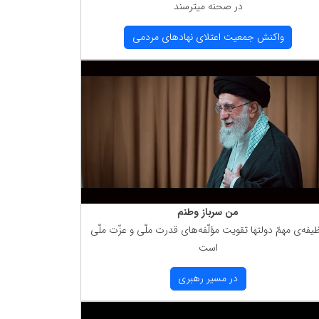
در صحنه میترسند
واكنش جمعیت اعتلای نهادهای مردمی
من سرباز وطنم
یفه‌ی مهمّ دولتها تقویت مؤلّفه‌های قدرت ملّی و عزّت ملّی
است
در مسیر رهبری