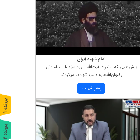
امام شهید ایران
برش‌هایی كه حضرت آیت‌الله شهید سیّدعلی خامنه‌ای
رضوان‌الله‌علیه طلب شهادت میكردند
رهبر شهیدم
پ
1
ر
و
ن
د
ه
پ
2
ر
و
ن
د
ه