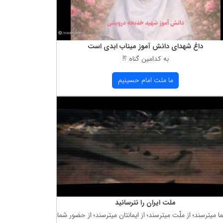
داغ شهدای دانش آموز میناب ابدی است
به كدامین گناه ؟!
ما ملت امام حسینیم
ملت ایران را نترسانید
ما میترسند؛ از ملّت میترسند؛ از ایمانتان میترسند؛ از حضور شما