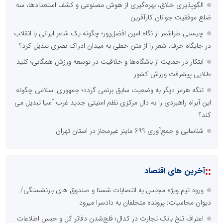
الگوپذیری خلاق، بهره‌گیری از هوش مصنوعی و کشف استعدادها، سه
ضلع موفقیت جوانان کارآفرین
چیستی طراشعر از نگاه امین افضل‌پور؛ چگونه یک شاعر ایرانی با انقلاب
در جایگاه حرف، شعر را از متن خطی به میدان ادراک بصری تبدیل کرد؟
ابتکار در حمایت از باشگاه‌ها و خلاقیت در توسعه ورزش همگانی؛ کلید
طلایی پیشرفت ورزش کشور
تنگه هرمز دیگر به وضعیت سابق برنمی گردد؛ جمهوری اسلامی چگونه
این آبراه راهبردی را به دال مرکزی نظم امنیتی جدید غرب آسیا تبدیل می
کند؟
شناسایی و جمع‌آوری 699 ماینر غیرمجاز در استان تهران
::
آخرین های اقتصاد
ورود تیم ویژه مجلس به انتصابات شستا و صندوق های بازنشستگی/
دیوان محاسبات: پرونده متخلفان به دادسرا میرود
اعتراف تلخ بانک تجارت در کدال؛ فلج‌شدن دفاتر کل و حبس اطلاعات