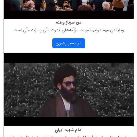
من سرباز وطنم
وظیفه‌ی مهمّ دولتها تقویت مؤلّفه‌های قدرت ملّی و عزّت ملّی است
در مسیر رهبری
امام شهید ایران