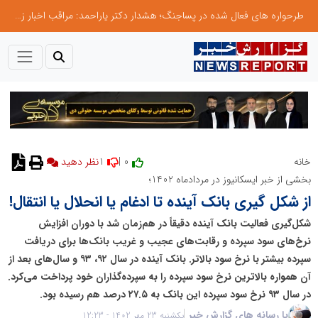
طرحواره های فعال شده در پساجنگ؛ هشدار دکتر یاراحمد: مراقب اخبار زرد و واکنش های هیجانی باشید
1
0 |
خانه
نظر دهید
بخشی از خبر ایسکانیوز در مردادماه 1402؛
از شکل گیری بانک آینده تا ادغام یا انحلال یا انتقال!
شکل‌گیری فعالیت بانک آینده دقیقاً در هم‌زمان شد با دوران افزایش
نرخ‌های سود سپرده و رقابت‌های عجیب و غریب بانک‌ها برای دریافت
سپرده بیشتر با نرخ سود بالاتر. بانک آینده در سال ۹۲، ۹۳ و سال‌های بعد از
آن همواره بالاترین نرخ سود سپرده را به سپرده‌گذاران خود پرداخت می‌کرد.
در سال ۹۳ نرخ سود سپرده این بانک به ۲۷.۵ درصد هم رسیده بود.
با رسانه های گزارش خبر
یکشنبه 23 مهر 1402 - 12:23