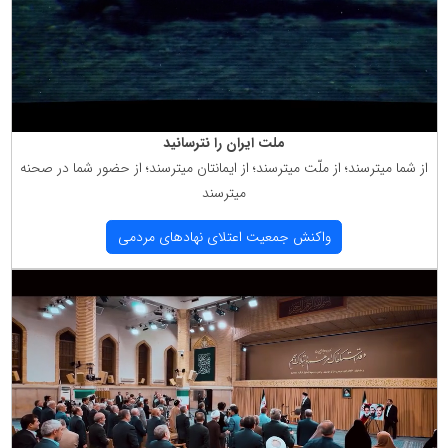
ملت ایران را نترسانید
از شما میترسند؛ از ملّت میترسند؛ از ایمانتان میترسند؛ از حضور شما در صحنه
میترسند
واكنش جمعیت اعتلای نهادهای مردمی