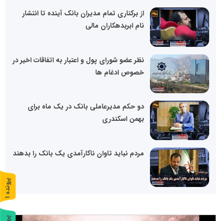
از برکناری تمام مدیران بانک آینده تا انتشار
نام ابربدهکاران مالی
نظر عضو شورای پول و اعتبار به اتفاقات اخیر در
خصوص ادغام ها
دو حکم مدیرعاملی بانک در یک ماه برای
بهمن اسکندری
مردم نباید تاوان ناکارآمدی یک بانک را بدهند
پ
1
ر
و
ن
د
ه