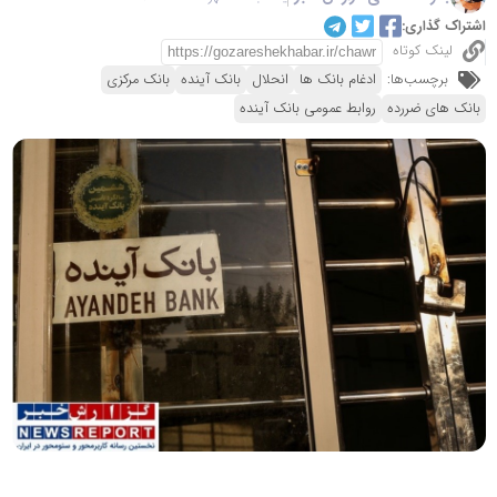
اشتراک گذاری:
لینک کوتاه
برچسب‌ها:
ادغام بانک ها
انحلال
بانک آینده
بانک مرکزی
بانک های ضررده
روابط عمومی بانک آینده