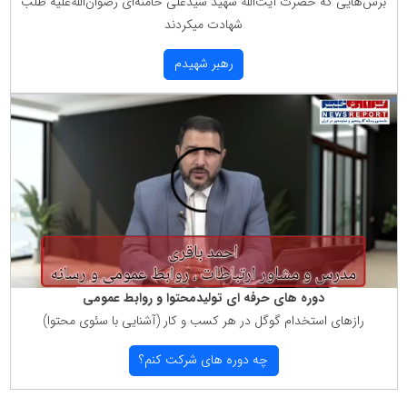
برش‌هایی كه حضرت آیت‌الله شهید سیّدعلی خامنه‌ای رضوان‌الله‌علیه طلب
شهادت میكردند
رهبر شهیدم
دوره های حرفه ای تولیدمحتوا و روابط عمومی
رازهای استخدام گوگل در هر كسب و كار (آشنایی با سئوی محتوا)
چه دوره های شركت كنم؟