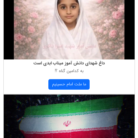
داغ شهدای دانش آموز میناب ابدی است
به كدامین گناه ؟!
ما ملت امام حسینیم