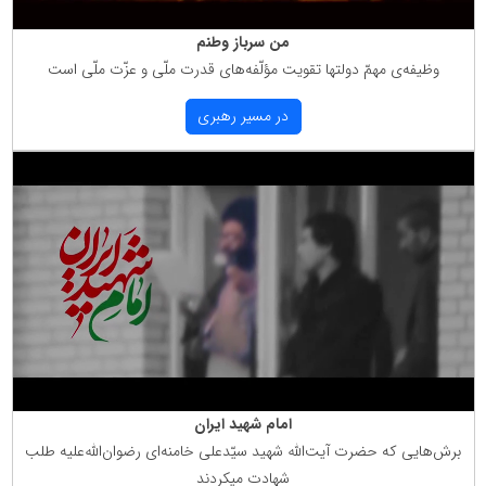
من سرباز وطنم
وظیفه‌ی مهمّ دولتها تقویت مؤلّفه‌های قدرت ملّی و عزّت ملّی است
در مسیر رهبری
امام شهید ایران
برش‌هایی كه حضرت آیت‌الله شهید سیّدعلی خامنه‌ای رضوان‌الله‌علیه طلب
شهادت میكردند