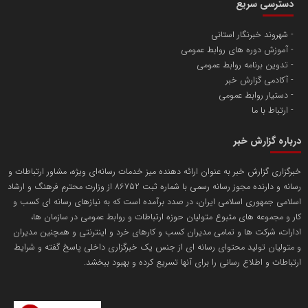
دسترسی سریع
تامین آهن اسفنجی تولیدکنندگان فولاد در کشور
شهروند خبرنگار استانی
آموزش دوره های روابط عمومی
پایگاه اطلاع رسانی اعتلای نهادهای مردمی
تدوین برنامه روابط عمومی
مسعودصادقی
آکادمی گزارش خبر
دستیار روابط عمومی
ارتباط با ما
درباره گزارش خبر
خبرگزاری گزارش خبر به عنوان ارائه دهنده میز خدمات رسانه‌ای ویژه، مشاور ارتباطات و
رسانه و دارنده مجوز رسانه رسمی با شماره ثبت 86752 از وزارت محترم فرهنگ و ارشاد
تریبون
اسلامی جمهوری اسلامی ایران، در صدد برآمده است که به نیازهای رسانه ای کسب و
انتشار گسترده محتوا در رسانه گزارش خبر
کار و مجموعه های متبوع متولیان حوزه ارتباطات و روابط عمومی در سازمان ها،
ادارات، شرکت ها و تمامی مدیران کسب و کارهای خرد و اینترنتی و همچنین مدیران
پایگاه اطلاع رسانی دریا و نفت
و متولیان تولید محتوای رسانه ای از جنس یک خبرگزاری داخلی پاسخ گفته و شرایط
محمدعلی کرمعلی
ارتباطات و اطلاع رسانی را برای آنها تسریع کرده و بهبود ببخشد.