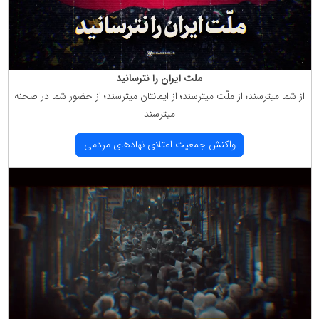
ملت ایران را نترسانید
از شما میترسند؛ از ملّت میترسند؛ از ایمانتان میترسند؛ از حضور شما در صحنه
میترسند
واكنش جمعیت اعتلای نهادهای مردمی