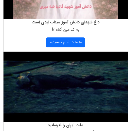
داغ شهدای دانش آموز میناب ابدی است
به كدامین گناه ؟!
ما ملت امام حسینیم
ملت ایران را نترسانید