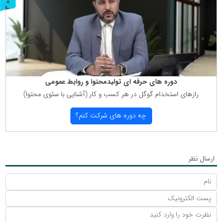
ر
و
ن
د
ه
دوره های حرفه ای تولیدمحتوا و روابط عمومی
رازهای استخدام گوگل در هر كسب و كار (آشنایی با سئوی محتوا)
چه دوره های شركت كنم؟
ارسال نظر