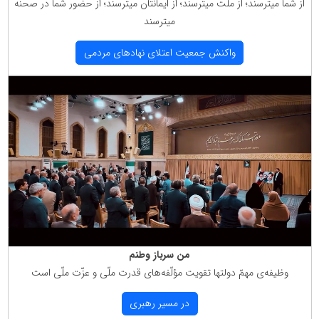
از شما میترسند؛ از ملّت میترسند؛ از ایمانتان میترسند؛ از حضور شما در صحنه
میترسند
واكنش جمعیت اعتلای نهادهای مردمی
من سرباز وطنم
وظیفه‌ی مهمّ دولتها تقویت مؤلّفه‌های قدرت ملّی و عزّت ملّی است
در مسیر رهبری