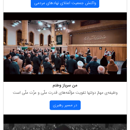
واكنش جمعیت اعتلای نهادهای مردمی
من سرباز وطنم
وظیفه‌ی مهمّ دولتها تقویت مؤلّفه‌های قدرت ملّی و عزّت ملّی است
در مسیر رهبری