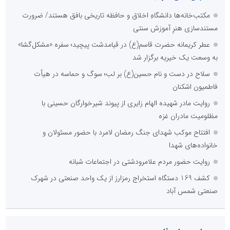
مکتب‌خانه‌ها دانشگاهِ اخلاق و حافظه تاریخی بافق هستند/ ضرورت
مستندسازی هنرِ آموزش سنتی
عطر کریمانه حضرت قاسم(ع) در قیامدشت پیچید؛ سفره «مشکل‌گشا»
به وسعت یک خیریه برگزار شد
سلاح در دست و نام حسین(ع) بر لب؛ سوگ و حماسه در هیأت
فاطمیون اشکنان
روایت مادر شهیده الهام زایری از پیوند شیرخوارگان حسینی با
مظلومیت مادران غزه
افتتاح موکب شهدای جنگ رمضان لامرد با حضور مسئولان و
خانواده‌های شهدا
روایت حضور مردم علامرودشتی در اجتماعات شبانه
کشف 169 دستگاه استخراج رمزارز از یک واحد صنعتی در شهرک
صنعتی شمس آباد