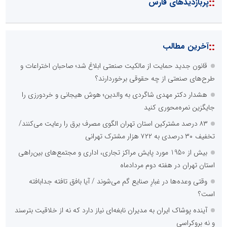
::
پربازدیدهای فارس
::
آخرین مطالب
قانون جدید حمایت از مالکیت صنعتی ابلاغ شد؛ صاحبان اختراعات و
طرح‌های صنعتی از چه حقوقی برخوردارند؟
هشدار دکتر مهدی شاگردی به والدین؛ هوش هیجانی و خردورزی را
جایگزین نمره‌محوری کنید
۸۳ درصد مشترکین استان تهران الگوی مصرف برق را رعایت می‌کنند/
تخفیف ۳۰ درصدی به ۷۲۲ هزار مشترک تهرانی
بیش از 1950 مورد پایش مراکز تجاری، اداری و مجتمع‌های بین‌راهی
استان تهران در هفته دوم مردادماه
وقتی وعده‌ها در غبارِ صنایع گم می‌شوند / آیا بافق تافته جدابافته
است؟
آینده پوشاک ایران به مدیران نابغه‌ای نیاز دارد که نه از خلاقیت بترسند
و نه بروکراسی