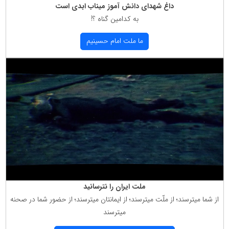
داغ شهدای دانش آموز میناب ابدی است
به كدامین گناه ؟!
ما ملت امام حسینیم
ملت ایران را نترسانید
از شما میترسند؛ از ملّت میترسند؛ از ایمانتان میترسند؛ از حضور شما در صحنه
میترسند