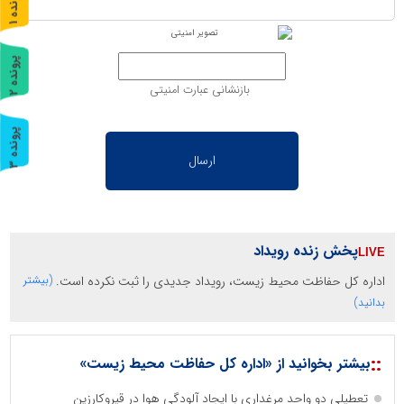
پ
1
ر
و
ن
د
ه
پ
2
بازنشانی عبارت امنیتی
ر
و
ن
د
ه
پ
3
ر
و
ن
د
ه
پخش زنده رویداد
اداره کل حفاظت محیط زیست، رویداد جدیدی را ثبت نکرده است.
(بیشتر
بدانید)
::
بیشتر بخوانید از «اداره کل حفاظت محیط زیست»
تعطیلی دو واحد مرغداری با ایجاد آلودگی هوا در قیروکارزین