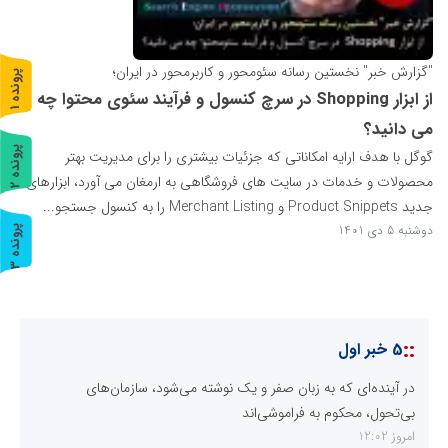
"گزارش خبر" نخستین رسانه سئومحور و کاربرمحور در ایران؛
پ
1
از ابزار Shopping در سرچ کنسول و فرآیند سئوی محتوا چه
ر
و
ن
د
ه
می دانید؟
پ
2
گوگل با هدف ارایه امکاناتی که جزئیات بیشتری را برای مدیریت بهتر
محصولات و خدمات در سایت های فروشگاهی به ارمغان می آورد، ابزارهای
ر
و
ن
د
ه
جدید Product Snippets و Merchant Listing را به کنسول جستجو...
دوشنبه 5 دی 1401
پ
3
ر
و
ن
د
ه
::
5 خبر اول
در آینده‌ای که به زبان صفر و یک نوشته می‌شود، سازمان‌های
بی‌تحول، محکوم به فراموشی‌اند
امروز 12:02