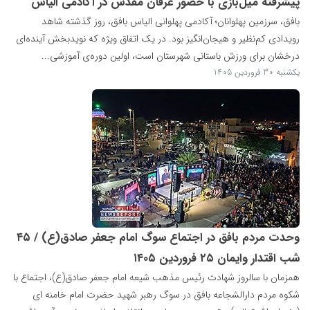
پیشرفته میل‌بازی با حضور عرفان مقدس در آکادمی الیاس
بافق، سرزمین پهلوانان؛ آکادمی پهلوانی الیاس بافق، روز گذشته شاهد
رویدادی کم‌نظیر و هیجان‌انگیز بود. در یک اتفاق ویژه که نویدبخش آینده‌ای
درخشان برای ورزش باستانی شهرستان است، اولین دوره‌ی آموزشی...
یکشنبه 30 فروردین 1405
وحدت مردم بافق در اجتماع سوگ امام جعفر صادق(ع) / ۴۵
شب اقتدار وایمان ۲۵ فروردین ۱۴۰۵
همزمان با سالروز شهادت رئیس مذهب شیعه امام جعفر صادق(ع)، اجتماع با
شکوه مردم دارالشجاعه بافق در سوگ رهبر شهید حضرت امام خامنه ای