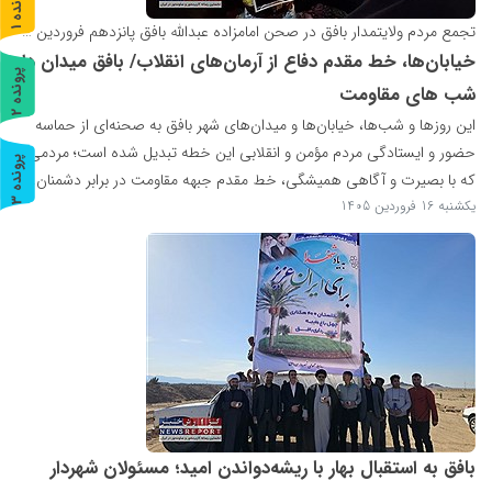
پ
1
تجمع مردم ولایتمدار بافق در صحن امامزاده عبدالله بافق پانزدهم فروردین ماه ۱۴۰۵
ر
و
ن
د
ه
خیابان‌ها، خط مقدم دفاع از آرمان‌های انقلاب/ بافق میدان دار
پ
2
شب های مقاومت
ر
و
ن
د
ه
این روزها و شب‌ها، خیابان‌ها و میدان‌های شهر بافق به صحنه‌ای از حماسه
حضور و ایستادگی مردم مؤمن و انقلابی این خطه تبدیل شده است؛ مردمی
پ
3
که با بصیرت و آگاهی همیشگی، خط مقدم جبهه مقاومت در برابر دشمنان...
یکشنبه 16 فروردین 1405
ر
و
ن
د
ه
بافق به استقبال بهار با ریشه‌دواندن امید؛ مسئولان شهردار