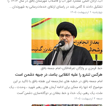
آب، ارکان اصلی عملکرد امور آب و فاضلاب شهرستان بافق در سال ۱۴۰۴ را
تشکیل دادند تا گامی بلند در راستای ارتقای خدمات‌رسانی به شهروندان...
چهارشنبه 9 اردیبهشت 1405
خط قرمزی بر واژگان تفرقه‌افکن؛ امام جمعه بافق
هرکس تندرو را علیه انقلابی بنامد، در جبهه دشمن است
امام جمعه بافق در خطبه های نمازجمعه این هفته بافق با تاکید بر این
موضوع که تنها راه ممکن برای ادامه آرمان های رهبر شهید ، وحدت ، یک
ملت، یک رهبر، یک خدا، و خط بطلان بر دوگانه‌سازی دشمن"است
جمعه 4 اردیبهشت 1405