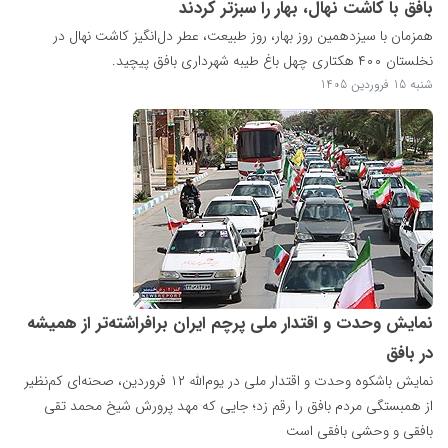
بافق با کاشت نهال، بهار را سبزتر کردند
همزمان با سیزدهمین روز بهار، روز طبیعت، عطر دل‌انگیز کاشت نهال در
نخلستان ۴۰۰ هکتاری چهل باغ طیبه شهرداری بافق پیچید.
شنبه 15 فروردین 1405
نمایش وحدت و اقتدار ملی پرچم ایران برافراشته‌تر از همیشه
در بافق
نمایش باشکوه وحدت و اقتدار ملی در یوم‌الله ۱۲ فروردین، صحنه‌ای کم‌نظیر
از همبستگی مردم بافق را رقم زد؛ جایی که مهد پرورش شیخ محمد تقی
بافقی و وحشی بافقی است