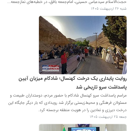
حجت‌الاسلام سیدعباس حسینی، امام‌جمعه بافق، در خطبه‌های نمازجمعه...
شنبه 26 اردیبهشت 1405
روایت پایداری یک درخت کهنسال؛ شادکام میزبان آیین
پاسداشت سرو تاریخی شد
مراسم پاسداشت سرو کهنسال شادکام با حضور مردم، دوستداران طبیعت و
مسئولان فرهنگی و محیط‌زیستی برگزار شد رویدادی که بار دیگر جایگاه این
درخت دیرزی و نمادین را در هویت منطقه برجسته کرد.
جمعه 25 اردیبهشت 1405