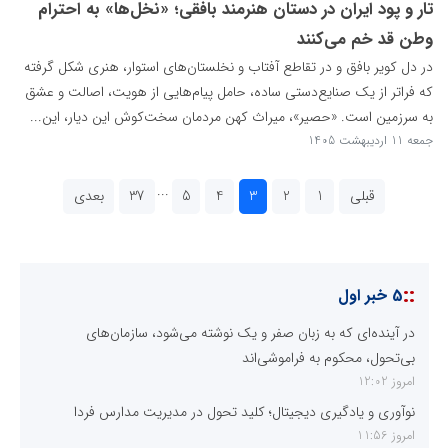
تار و پود ایران در دستان هنرمند بافقی؛ «نخل‌ها» به احترام
وطن قد خم می‌کنند
در دل کویر بافق و در تقاطع آفتاب و نخلستان‌های استوار، هنری شکل گرفته
که فراتر از یک صنایع‌دستی ساده، حامل پیام‌هایی از هویت، اصالت و عشق
به سرزمین است. «حصیر»، میراث کهن مردمان سخت‌کوش این دیار، این...
جمعه 11 اردیبهشت 1405
...
قبلی
1
2
3
4
5
37
بعدی
::
5 خبر اول
در آینده‌ای که به زبان صفر و یک نوشته می‌شود، سازمان‌های
بی‌تحول، محکوم به فراموشی‌اند
امروز 12:02
نوآوری و یادگیری دیجیتال؛ کلید تحول در مدیریت مدارس فردا
امروز 11:56