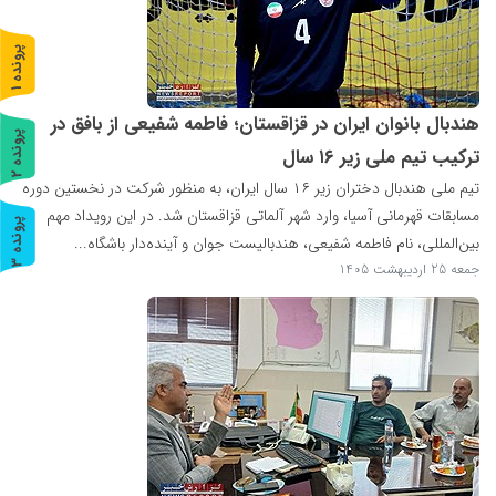
پ
1
ر
و
ن
د
ه
هندبال بانوان ایران در قزاقستان؛ فاطمه شفیعی از بافق در
پ
2
ترکیب تیم ملی زیر ۱۶ سال
ر
و
ن
د
ه
تیم ملی هندبال دختران زیر ۱۶ سال ایران، به منظور شرکت در نخستین دوره
مسابقات قهرمانی آسیا، وارد شهر آلماتی قزاقستان شد. در این رویداد مهم
پ
3
بین‌المللی، نام فاطمه شفیعی، هندبالیست جوان و آینده‌دار باشگاه...
ر
و
ن
د
ه
جمعه 25 اردیبهشت 1405