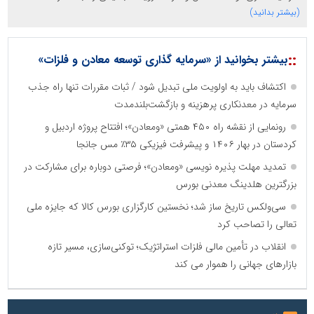
سازمان صنعت،معدن و تجارت
(بیشتر بدانید)
::
بیشتر بخوانید از «سرمایه گذاری توسعه معادن و فلزات»
دانشگاه سئوی ایران
مریم حاج نوروز نظری
اکتشاف باید به اولویت ملی تبدیل شود / ثبات مقررات تنها راه جذب
سرمایه در معدنکاری پرهزینه و بازگشت‌بلندمدت
رونمایی از نقشه راه ۴۵۰ همتی «ومعادن»؛ افتتاح پروژه اردبیل و
کردستان در بهار ۱۴۰۶ و پیشرفت فیزیکی ۳۵٪ مس جانجا
تمدید مهلت پذیره نویسی «ومعادن»؛ فرصتی دوباره برای مشارکت در
بزرگترین هلدینگ معدنی بورس
آهن و فولاد غدیر ایرانیان
سی‌ولکس تاریخ ساز شد؛ نخستین کارگزاری بورس کالا که جایزه ملی
تامین آهن اسفنجی تولیدکنندگان فولاد در کشور
تعالی را تصاحب کرد
انقلاب در تأمین مالی فلزات استراتژیک؛ توکنی‌سازی، مسیر تازه
بازارهای جهانی را هموار می کند
پایگاه اطلاع رسانی اعتلای نهادهای مردمی
مسعودصادقی