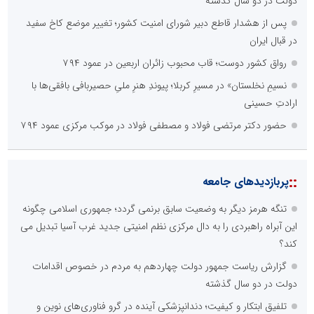
پایگاه آموزشی احمد باقری
دولت در دو سال گذشته
مدرس و مشاور حوزه ارتباطات، روابط عمومی و رسانه
پس از هشدار قاطع دبیر شورای امنیت کشور؛ تغییر موضع کاخ سفید
در قبال ایران
رواق کشور دوست؛ قاب محبوب زائران اربعین در عمود ۷۹۴
نسیمِ نخلستان» در مسیرِ کربلا؛ پیوندِ هنرِ ملیِ حصیربافی بافقی‌ها با
ارادتِ حسینی
گروه پیشرانان پیشرفت ایران
حضور دکتر مرتضی فولاد و مصطفی فولاد در موکب مرکزی عمود ۷۹۴
پایگاه اطلاع رسانی معدن پیشرو
بزرگترین پروژه های صنعتی کشور
::
پربازدیدهای جامعه
مهدی آشتیانی فرد
تنگه هرمز دیگر به وضعیت سابق برنمی گردد؛ جمهوری اسلامی چگونه
خبرنگار اختصاصی خبرگزاری گزارش خبر
این آبراه راهبردی را به دال مرکزی نظم امنیتی جدید غرب آسیا تبدیل می
کند؟
گزارش ریاست جمهور دولت چهاردهم به مردم در خصوص اقدامات
دولت در دو سال گذشته
تلفیق ابتکار و کیفیت؛ دندانپزشکی آینده در گرو فناوری‌های نوین و