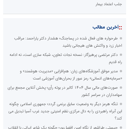
جلب اعتماد بیمار
وزارت علوم، تحقیقات و فناوری
پایگاه اطلاع رسانی سپهر
::
آخرین مطالب
طرحواره های فعال شده در پساجنگ؛ هشدار دکتر یاراحمد: مراقب
شهروند خبرنگار گزارش خبر
اخبار زرد و واکنش های هیجانی باشید
دکتر مرتضی پرهیزگار: نسخه نجات تعاون، شبکه سازی است، نه ادامه
راه قدیم
مدیر موفق آموزشگاه‌های زبان: هم‌افزایی «مدیریت هوشمند» و
«سرمایه‌های انسانی» رمز عبور از بحران‌های آموزشی است
روابط عمومی ایران صدا
پایگاه خبری تصمیم 24
صورت‌های مالی سال ۱۴۰۴ کالبر در بوته رأی؛ پخش آنلاین مجمع برای
آرشیو تمامی برنامه های شبکه های رادیویی صدای جمهوری اسلامی ایران
سهامداران در سراسر کشور
تنگه هرمز دیگر به وضعیت سابق برنمی گردد؛ جمهوری اسلامی چگونه
این آبراه راهبردی را به دال مرکزی نظم امنیتی جدید غرب آسیا تبدیل می
محمدرضا سعیدی
کند؟
پژوهشگر و فعال حوزه اجتماعی و فرهنگی
چیستی طراشعر از نگاه امین افضل‌پور؛ چگونه یک شاعر ایرانی با انقلاب