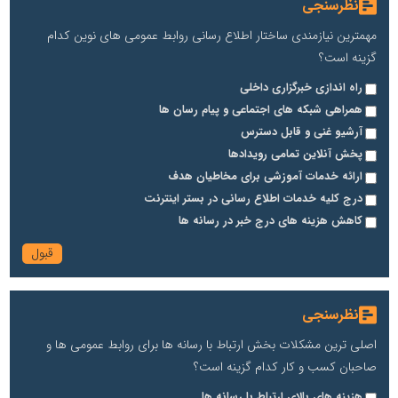
نظرسنجی
مهمترین نیازمندی ساختار اطلاع رسانی روابط عمومی های نوین کدام
گزینه است؟
راه اندازی خبرگزاری داخلی
تریبون
همراهی شبکه های اجتماعی و پیام رسان ها
آرشیو غنی و قابل دسترس
انتشار گسترده محتوا در رسانه گزارش خبر
پخش آنلاین تمامی رویدادها
پایگاه اطلاع رسانی دریا و نفت
ارائه خدمات آموزشی برای مخاطیان هدف
محمدعلی کرمعلی
درج کلیه خدمات اطلاع رسانی در بستر اینترنت
کاهش هزینه های درج خبر در رسانه ها
نظرسنجی
اصلی ترین مشکلات بخش ارتباط با رسانه ها برای روابط عمومی ها و
صاحبان کسب و کار کدام گزینه است؟
تسمینو
تِسمینو، پلتفرم تخصصی رپورتاژ آگهی، تولید محتوا و سفارش بک لینک
هزینه های بالای ارتباط با رسانه ها