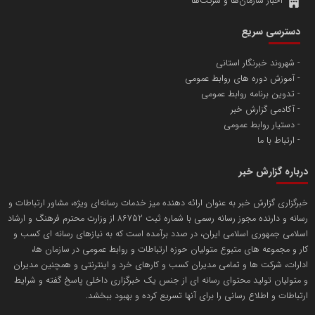
اخبار سازمان‌ها و شرکت‌ها
برترین شرکت سرمایه گذاری تخصصی معدن و صنایع معدنی
دسترسی سریع
شهروند خبرنگار استانی
میلاد شادانی
آموزش دوره های روابط عمومی
مشاور و کوچینگ رشد فردی و سازمانی
تدوین برنامه روابط عمومی
آکادمی گزارش خبر
دستیار روابط عمومی
ارتباط با ما
پایگاه خبری شبکه تعاون
درباره گزارش خبر
تامین سرمایه نوین
خبرگزاری گزارش خبر به عنوان ارائه دهنده میز خدمات رسانه‌ای ویژه، مشاور ارتباطات و
رسانه و دارنده مجوز رسانه رسمی با شماره ثبت 86752 از وزارت محترم فرهنگ و ارشاد
نخستین بانک سرمایه گذاری ایران
اسلامی جمهوری اسلامی ایران، در صدد برآمده است که به نیازهای رسانه ای کسب و
کار و مجموعه های متبوع متولیان حوزه ارتباطات و روابط عمومی در سازمان ها،
ادارات، شرکت ها و تمامی مدیران کسب و کارهای خرد و اینترنتی و همچنین مدیران
مهدی بیرانوند
و متولیان تولید محتوای رسانه ای از جنس یک خبرگزاری داخلی پاسخ گفته و شرایط
ارتباطات و اطلاع رسانی را برای آنها تسریع کرده و بهبود ببخشد.
نویسنده، پژوهشگر، شاعر، روزنامه نگار