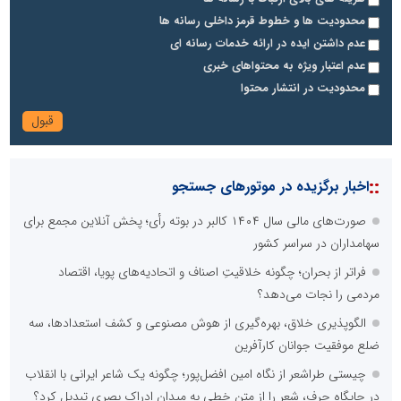
پایگاه آموزشی دکتر ناهید خوشنویس
محدودیت ها و خطوط قرمز داخلی رسانه ها
محمدحسین فلاح زاده
عدم داشتن ایده در ارائه خدمات رسانه ای
عدم اعتبار ویژه به محتواهای خبری
محدودیت در انتشار محتوا
::
اخبار برگزیده در موتورهای جستجو
صورت‌های مالی سال ۱۴۰۴ کالبر در بوته رأی؛ پخش آنلاین مجمع برای
آتش نشانی و خدمات ایمنی
سهامداران در سراسر کشور
پایگاه خبری گفتمان فارس
امیرحسین باقری
فراتر از بحران؛ چگونه خلاقیتِ اصناف و اتحادیه‌های پویا، اقتصاد
مردمی را نجات می‌دهد؟
مشاور و مدرس بورس
الگوپذیری خلاق، بهره‌گیری از هوش مصنوعی و کشف استعدادها، سه
ضلع موفقیت جوانان کارآفرین
چیستی طراشعر از نگاه امین افضل‌پور؛ چگونه یک شاعر ایرانی با انقلاب
در جایگاه حرف، شعر را از متن خطی به میدان ادراک بصری تبدیل کرد؟