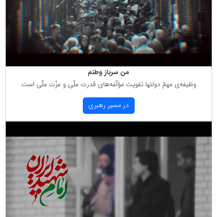
من سرباز وطنم
وظیفه‌ی مهمّ دولتها تقویت مؤلّفه‌های قدرت ملّی و عزّت ملّی است
در مسیر رهبری