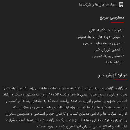
اخبار سازمان‌ها و شرکت‌ها
آهن و فولاد غدیر ایرانیان
دسترسی سریع
تامین آهن اسفنجی تولیدکنندگان فولاد در کشور
شهروند خبرنگار استانی
آموزش دوره های روابط عمومی
پایگاه اطلاع رسانی اعتلای نهادهای مردمی
تدوین برنامه روابط عمومی
مسعودصادقی
آکادمی گزارش خبر
دستیار روابط عمومی
ارتباط با ما
درباره گزارش خبر
خبرگزاری گزارش خبر به عنوان ارائه دهنده میز خدمات رسانه‌ای ویژه، مشاور ارتباطات و
رسانه و دارنده مجوز رسانه رسمی با شماره ثبت 86752 از وزارت محترم فرهنگ و ارشاد
تریبون
اسلامی جمهوری اسلامی ایران، در صدد برآمده است که به نیازهای رسانه ای کسب و
انتشار گسترده محتوا در رسانه گزارش خبر
کار و مجموعه های متبوع متولیان حوزه ارتباطات و روابط عمومی در سازمان ها،
ادارات، شرکت ها و تمامی مدیران کسب و کارهای خرد و اینترنتی و همچنین مدیران
پایگاه اطلاع رسانی دریا و نفت
و متولیان تولید محتوای رسانه ای از جنس یک خبرگزاری داخلی پاسخ گفته و شرایط
محمدعلی کرمعلی
ارتباطات و اطلاع رسانی را برای آنها تسریع کرده و بهبود ببخشد.