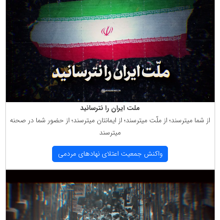
ملت ایران را نترسانید
از شما میترسند؛ از ملّت میترسند؛ از ایمانتان میترسند؛ از حضور شما در صحنه
میترسند
واكنش جمعیت اعتلای نهادهای مردمی