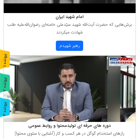
امام شهید ایران
برش‌هایی كه حضرت آیت‌الله شهید سیّدعلی خامنه‌ای رضوان‌الله‌علیه طلب
شهادت میكردند
رهبر شهیدم
پ
1
ر
و
ن
د
ه
پ
2
ر
و
ن
د
ه
پ
3
ر
و
ن
د
ه
دوره های حرفه ای تولیدمحتوا و روابط عمومی
رازهای استخدام گوگل در هر كسب و كار (آشنایی با سئوی محتوا)