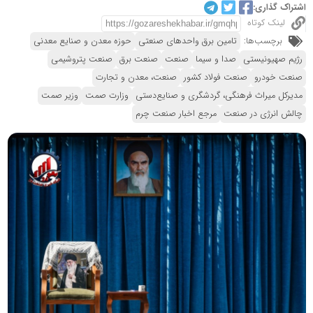
اشتراک گذاری:
لینک کوتاه
برچسب‌ها:
تامین برق واحدهای صنعتی
حوزه معدن و صنایع معدنی
رژیم صهیونیستی
صدا و سیما
صنعت
صنعت برق
صنعت پتروشیمی
صنعت خودرو
صنعت فولاد کشور
صنعت، معدن و تجارت
مدیرکل میراث‌ فرهنگی، گردشگری و صنایع‌دستی
وزارت صمت
وزیر صمت
چالش انرژی در صنعت
مرجع اخبار صنعت چرم