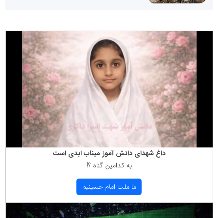
داغ شهدای دانش آموز میناب ابدی است
به كدامین گناه ؟!
ما ملت امام حسینیم