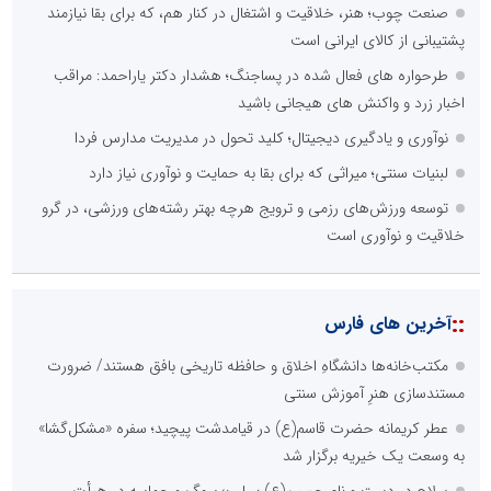
صنعت چوب؛ هنر، خلاقیت و اشتغال در کنار هم، که برای بقا نیازمند
پشتیبانی از کالای ایرانی است
طرحواره های فعال شده در پساجنگ؛ هشدار دکتر یاراحمد: مراقب
اخبار زرد و واکنش های هیجانی باشید
نوآوری و یادگیری دیجیتال؛ کلید تحول در مدیریت مدارس فردا
لبنیات سنتی؛ میراثی که برای بقا به حمایت و نوآوری نیاز دارد
توسعه ورزش‌های رزمی و ترویج هرچه بهتر رشته‌های ورزشی، در گرو
خلاقیت و نوآوری است
::
آخرین های فارس
مکتب‌خانه‌ها دانشگاهِ اخلاق و حافظه تاریخی بافق هستند/ ضرورت
مستندسازی هنرِ آموزش سنتی
عطر کریمانه حضرت قاسم(ع) در قیامدشت پیچید؛ سفره «مشکل‌گشا»
به وسعت یک خیریه برگزار شد
سلاح در دست و نام حسین(ع) بر لب؛ سوگ و حماسه در هیأت