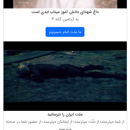
داغ شهدای دانش آموز میناب ابدی است
به كدامین گناه ؟!
ما ملت امام حسینیم
ملت ایران را نترسانید
از شما میترسند؛ از ملّت میترسند؛ از ایمانتان میترسند؛ از حضور شما در صحنه
میترسند