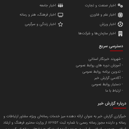
اخبار صنعت و تجارت
اخبار جامعه
اخبار علم و فناوری
اخبار فرهنگ، هنر و رسانه
اخبار ورزش
اخبار زندگی و سرگرمی
اخبار سازمان‌ها و شرکت‌ها
آهن و فولاد غدیر ایرانیان
دسترسی سریع
تامین آهن اسفنجی تولیدکنندگان فولاد در کشور
شهروند خبرنگار استانی
آموزش دوره های روابط عمومی
پایگاه اطلاع رسانی اعتلای نهادهای مردمی
تدوین برنامه روابط عمومی
مسعودصادقی
آکادمی گزارش خبر
دستیار روابط عمومی
ارتباط با ما
درباره گزارش خبر
خبرگزاری گزارش خبر به عنوان ارائه دهنده میز خدمات رسانه‌ای ویژه، مشاور ارتباطات و
رسانه و دارنده مجوز رسانه رسمی با شماره ثبت 86752 از وزارت محترم فرهنگ و ارشاد
تریبون