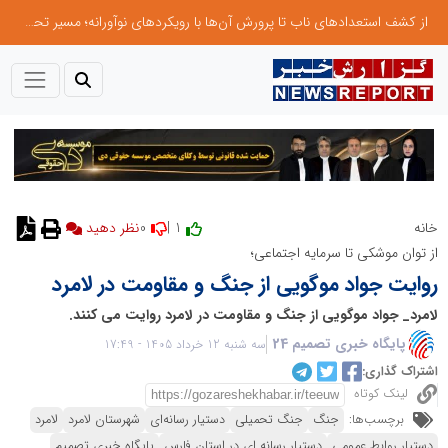
از کشف استعدادهای ناب تا پرورش آن‌ها با رویکردهای نوآورانه؛ مسیر تحول‌آفرین شنای ایران در سطح جهانی
0
1 |
خانه
نظر دهید
از توان موشکی تا سرمایه اجتماعی؛
روایت جواد موگویی از جنگ و مقاومت در لامرد
لامرد_ جواد موگویی از جنگ و مقاومت در لامرد روایت می کنند.
پایگاه خبری تصمیم 24
سه شنبه 12 خرداد 1405 - 17:49
اشتراک گذاری:
لینک کوتاه
برچسب‌ها:
جنگ
جنگ تحمیلی
دستیار رسانه‌ای
شهرستان لامرد
لامرد
دستیار روابط عمومی
دستیار رسانه ای در استان فارس
پایگاه خبری تصمیم