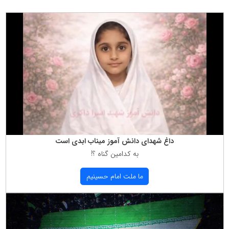
داغ شهدای دانش آموز میناب ابدی است
به كدامین گناه ؟!
ما ملت امام حسینیم