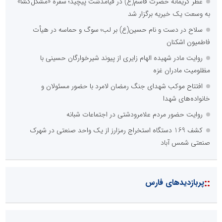
عطر کریمانه حضرت قاسم(ع) در قیامدشت پیچید؛ سفره «مشکل‌گشا»
به وسعت یک خیریه برگزار شد
سلاح در دست و نام حسین(ع) بر لب؛ سوگ و حماسه در هیأت
فاطمیون اشکنان
روایت مادر شهیده الهام زایری از پیوند شیرخوارگان حسینی با
مظلومیت مادران غزه
افتتاح موکب شهدای جنگ رمضان لامرد با حضور مسئولان و
خانواده‌های شهدا
روایت حضور مردم علامرودشتی در اجتماعات شبانه
کشف 169 دستگاه استخراج رمزارز از یک واحد صنعتی در شهرک
صنعتی شمس آباد
::
پربازدیدهای فارس