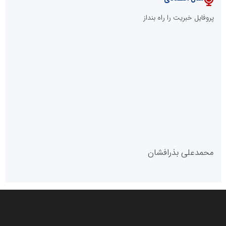
پایگاه خبری نهضت ملی مسکن
پروفایل خبریت را راه بنداز
سازمان بورس و اوراق بهادار
مرجع اخبار موثق در بازارسرمایه
پایگاه خبری گفتمان یزد
محمدعلی بذرافشان