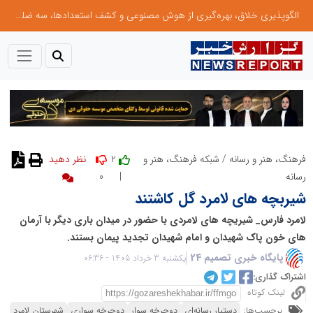
الگوپذیری خلاق، بهره‌گیری از هوش مصنوعی و کشف استعدادها، سه ضلع موفقیت جوانان کارآفرین
2
فرهنگ، هنر و رسانه
/
شبکه فرهنگ، هنر و
0
|
رسانه
شیربچه های لامرد گل کاشتند
لامرد فارس_ شیریچه های لامردی با حضور در میدان باری دیگر با آرمان
های خون پاک شهیدان و امام شهیدان تجدید پیمان بستند.
پایگاه خبری تصمیم 24
یکشنبه 3 خرداد 1405 - 06:36
اشتراک گذاری:
لینک کوتاه
برچسب‌ها:
دستیار رسانه‌ای
دوچرخه سوار
دوچرخه سواری
شهرستان لامرد