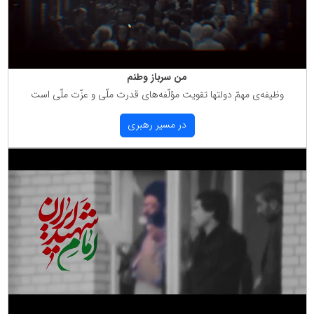
من سرباز وطنم
وظیفه‌ی مهمّ دولتها تقویت مؤلّفه‌های قدرت ملّی و عزّت ملّی است
در مسیر رهبری