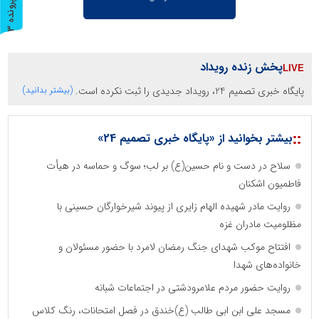
پ
3
ر
و
ن
د
ه
پخش زنده رویداد
پایگاه خبری تصمیم 24، رویداد جدیدی را ثبت نکرده است.
(بیشتر بدانید)
::
بیشتر بخوانید از «پایگاه خبری تصمیم 24»
سلاح در دست و نام حسین(ع) بر لب؛ سوگ و حماسه در هیأت
فاطمیون اشکنان
روایت مادر شهیده الهام زایری از پیوند شیرخوارگان حسینی با
مظلومیت مادران غزه
افتتاح موکب شهدای جنگ رمضان لامرد با حضور مسئولان و
خانواده‌های شهدا
روایت حضور مردم علامرودشتی در اجتماعات شبانه
مسجد علی ابن ابی طالب (ع)خندق در فصل امتحانات، رنگ کلاس