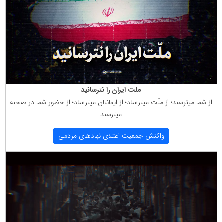
ملت ایران را نترسانید
از شما میترسند؛ از ملّت میترسند؛ از ایمانتان میترسند؛ از حضور شما در صحنه
میترسند
واكنش جمعیت اعتلای نهادهای مردمی