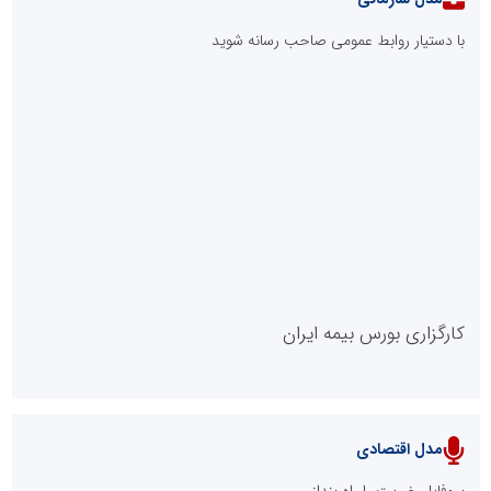
ماهنورا، برای یادگیری اثربخش
بازنگری در نظام اکتشاف معدنی ایران؛ «هدف اکتشافی» جایگزین
«مرحله عملیاتی» می‌شود
ال ایستر پوشاک؛ تولید کننده با برند «نوزاد امروز، نابغه فردا»
عامل افزایش قبوض برخی مشترکان، عبور از الگوی مصرف در تابستان
است/ افزایش تعرفه نداشتیم
مدل VIP
پایگاه خبریت را راه بنداز