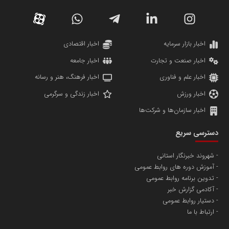
کارگزاری بورس بیمه ایران
مدل اقتصادی
پایگاه خبری نهضت ملی مسکن
پروفایل خبریت را راه بنداز
سازمان بورس و اوراق بهادار
مرجع اخبار موثق در بازارسرمایه