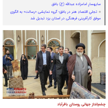
سایهسارِ امامزاده عبدالله (ع) بافق
تجلیِ اقتصادِ هنر در بافق؛ گروه نمایشی «رسالت» به الگوی
موفق کارآفرینی فرهنگی در استان یزد تبدیل شد
چشم‌انداز جهانی روستای باقرآباد