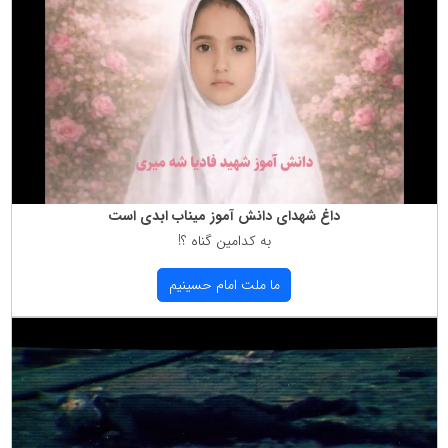
داغ شهدای دانش آموز میناب ابدی است
به كدامین گناه ؟!
ما ملت امام حسینیم