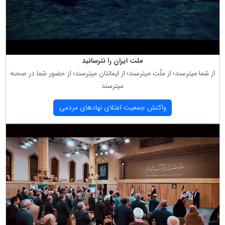
ملت ایران را نترسانید
از شما میترسند؛ از ملّت میترسند؛ از ایمانتان میترسند؛ از حضور شما در صحنه
میترسند
واكنش جمعیت اعتلای نهادهای مردمی