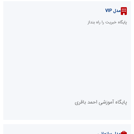
خداحافظی با کابوس جاده‌های معدنی در بافق / بهره‌برداری از ۶
کیلومتر باند دوم محور «بافق-بهاباد» تا هفته دولت
سایه سنگین کمبود اعتبار بر قامت خدمات بهزیستی بافق
::
پربازدیدهای یزد
::
آخرین مطالب
فاز نخست نیروگاه خورشیدی بهبهان فولاد خوزستان در آستانه
بهره‌برداری
فولاد هرمزگان در مسیر فولاد سبز؛ رصدخانه فناوری و نوآوری بستری
برای تحول صنعت
خانه با نور، صمیمی‌تر می‌شود
آموزش زبان با نگاه روان‌شناختی؛ ترسیم مسیر آکادمی بین‌المللی