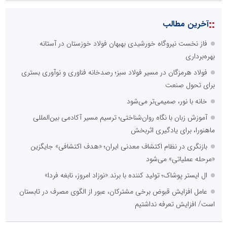
شانزدهمین مانور سراسری طرح مهتاب در استان تهران به میزبانی
منطقه برق لواسان
عملیات ویژه آغاز شد...
بازدید وزیر نیرو از روند برق‌رسانی به واحدهای صنعتی بازسازی‌شده در
شهرک صنعتی شمس‌آباد
::
آخرین های یزد
تأکید استاندار یزد بر ارج نهادن به رسالت خبرنگاران؛ رسانه‌ها
پرچمداران آگاهی‌بخشی در استان
اربعین؛ بازتولید هویت فراملی و تجلی قدرت نرم جهان تشیع
طنین «چاووشی» در کویر؛ میراثی که زائر را تا بهشت بدرقه می‌کند
سنگ‌آهن مرکزی در مدار شتابان توسعه؛ از تضمین خوراک ۱۵ ساله تا
جهش سودآوری به ۶.۲ همت
طنینِ وحی در «دارالشجاعه»؛ حماسهی قرآن و عاشورا در سایهسارِ
امامزاده عبدالله (ع) بافق