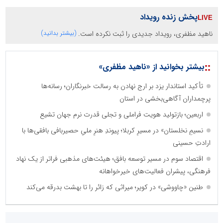
پخش زنده رویداد
ناهید مظفری، رویداد جدیدی را ثبت نکرده است.
(بیشتر بدانید)
::
بیشتر بخوانید از «ناهید مظفری»
تأکید استاندار یزد بر ارج نهادن به رسالت خبرنگاران؛ رسانه‌ها
پرچمداران آگاهی‌بخشی در استان
اربعین؛ بازتولید هویت فراملی و تجلی قدرت نرم جهان تشیع
نسیمِ نخلستان» در مسیرِ کربلا؛ پیوندِ هنرِ ملیِ حصیربافی بافقی‌ها با
ارادتِ حسینی
اقتصاد سوم در مسیر توسعه بافق؛ هیئت‌های مذهبی فراتر از یک نهاد
فرهنگی، پیشران فعالیت‌های خیرخواهانه
طنین «چاووشی» در کویر؛ میراثی که زائر را تا بهشت بدرقه می‌کند