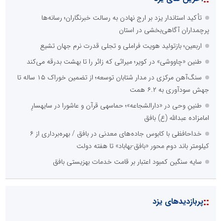
محدودیت ها و خطوط قرمز داخلی رسانه ها
عدم داشتن ایده در ارائه خدمات رسانه ای
عدم اعتبار ویژه به محتواهای خبری
محدودیت در انتشار محتوا
::
اخبار برگزیده در موتورهای جستجو
عامل افزایش قبوض برخی مشترکان، عبور از الگوی مصرف در تابستان
است/ افزایش تعرفه نداشتیم
درخشش شرکت توزیع نیروی برق استان تهران در ارزیابی نظارت عالیه
بهام توانیر
بخش اول گفت‌وگوی رئیس‌جمهور پزشکیان با مردم
جمع‌آوری 183 برق غیرمجاز در شانزدهمین مانور سراسری طرح مهتاب
در استان تهران