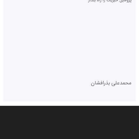
پایگاه آموزشی احمد باقری
مدل سازمانی
با دستیار روابط عمومی صاحب رسانه شوید
روابط عمومی خبرگزاری گزارش خبر