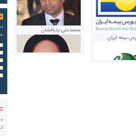
اص
محمدعلی بذرافشان
عم
رس بیمه ایران
مریم حاج نوروز نظری
::
 و اوراق بهادار
ثق در بازارسرمایه
آن