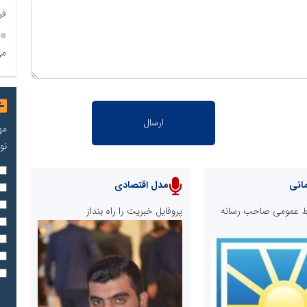
فر
می
مه
نو
انی
مدل اقتصادی
ابط عمومی صاحب رسانه
پروفایل خبریت را راه بنداز