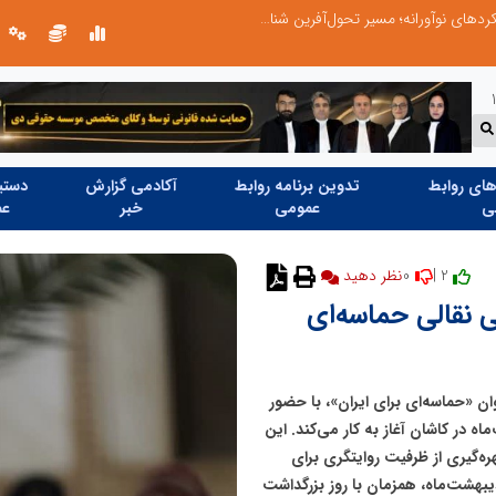
از کشف استعدادهای ناب تا پرورش آن‌ها با رویکردهای نوآورانه؛ مسیر تحول‌آفرین شنای ایران در سطح جهانی
ای روابط
تدوین برنامه روابط
آکادمی گزارش
دستیا
ی
عمومی
خبر
عم
0
2 |
نظر دهید
ی نقالی حماسه‌ای
ن «حماسه‌ای برای ایران»، با حضور
 کشور، از روز چهارشنبه ۲۳ اردیبهشت‌ماه در کاشان آغاز به کار می‌کند. این
ره‌گیری از ظرفیت روایتگری برای
ی شکوه و جوانمردی ایرانیان برگزار می‌شود، تا ۲۵ اردیبهشت‌ماه، همزمان با روز بزرگداشت