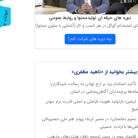
پ
3
دوره های حرفه ای تولیدمحتوا و روابط عمومی
ای استخدام گوگل در هر كسب و كار (آشنایی با سئوی محتوا)
ر
و
ن
د
ه
چه دوره های شركت كنم؟
بیشتر بخوانید از «ناهید مظفری»
تأکید استاندار یزد بر ارج نهادن به رسالت خبرنگاران؛
انه‌ها پرچمداران آگاهی‌بخشی در استان
اربعین؛ بازتولید هویت فراملی و تجلی قدرت نرم جهان
یع
نسیمِ نخلستان» در مسیرِ کربلا؛ پیوندِ هنرِ ملیِ حصیربافی
فقی‌ها با ارادتِ حسینی
اقتصاد سوم در مسیر توسعه بافق؛ هیئت‌های مذهبی