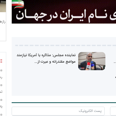
رازه
نماینده مجلس: مذاکره با آمریکا نیازمند
::
.
مواضع مقتدرانه و عبرت از...
رس
تش
با