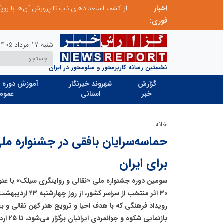
اخبار
صنعت چوب؛ هنر، خلاقیت و اشتغال در کنار هم، که برای بقا نیازمند پشتیبانی از کالای ایرانی است
فوری:
شنبه 17 مرداد 1405
نخستین رسانه کاربرمحور و سئومحور در ایران
گزارش
شهروند خبرنگار
آموزش دوره ه
خبر
استانی
عموم
خانه
حماسه‌سرایان بافقی در جشنواره مل
برای ایران
سومین دوره جشنواره ملی «نقالی و روایتگری سیلک» با عنوا
۳۰ اثر منتخب از سراسر
رویداد فرهنگی که با هدف احیا و ترویج هنر کهن نقالی و به
بازنمای