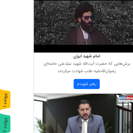
امام شهید ایران
برش‌هایی كه حضرت آیت‌الله شهید سیّدعلی خامنه‌ای
رضوان‌الله‌علیه طلب شهادت میكردند
رهبر شهیدم
پ
1
ر
و
ن
د
ه
پ
2
ر
و
ن
د
ه