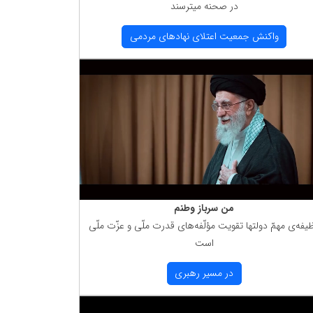
در صحنه میترسند
واكنش جمعیت اعتلای نهادهای مردمی
من سرباز وطنم
یفه‌ی مهمّ دولتها تقویت مؤلّفه‌های قدرت ملّی و عزّت ملّی
است
در مسیر رهبری