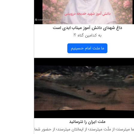
داغ شهدای دانش آموز میناب ابدی است
به كدامین گناه ؟!
ما ملت امام حسینیم
ملت ایران را نترسانید
ما میترسند؛ از ملّت میترسند؛ از ایمانتان میترسند؛ از حضور شما