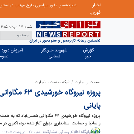
اخبار
 میزبانی منطقه برق لواسان
جمع‌آوری 183 برق غیرمجاز در شانزدهمین مانور سراسری طرح مهتاب در استان تهران
فوری:
شنبه 17 مرداد 1405
نخستین رسانه کاربرمحور و سئومحور در ایران
گزارش
شهروند خبرنگار
آموزش دوره ه
خبر
استانی
عموم
صنعت و تجارت
/
شبکه صنعت و تجارت
پروژه نیروگاه خ
پایانی
پروژه نیروگاه خورشیدی ۶۳ مگاواتی شمس‌آب
و ساتبا و حمایت استانداری تهران آغاز شده بود، اکنون در مر
پایگاه اطلاع رسانی مشارکت
شنبه 26 اردیبهشت 1405 - 20:31