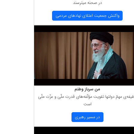
در صحنه میترسند
واكنش جمعیت اعتلای نهادهای مردمی
من سرباز وطنم
یفه‌ی مهمّ دولتها تقویت مؤلّفه‌های قدرت ملّی و عزّت ملّی
است
در مسیر رهبری