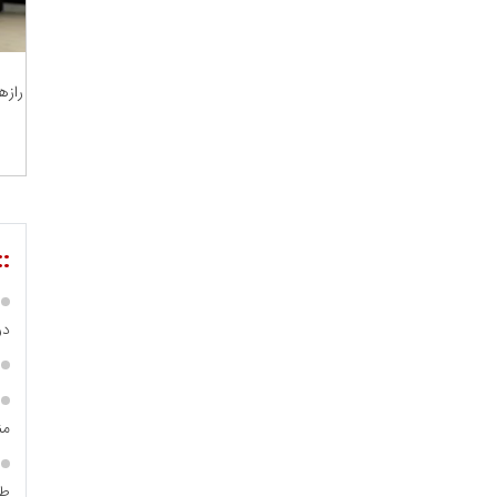
رازه
مریم حاج نوروز نظری
 و اوراق بهادار
ثق در بازارسرمایه
::
در
مسعودصادقی
من
عت،معدن و تجارت
طر