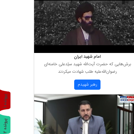
امام شهید ایران
برش‌هایی كه حضرت آیت‌الله شهید سیّدعلی خامنه‌ای
رضوان‌الله‌علیه طلب شهادت میكردند
رهبر شهیدم
پ
1
ر
و
ن
د
ه
پ
2
ر
و
ن
د
ه