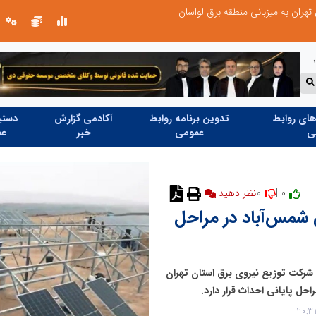
عملیات ویژه آغاز شد...
ای روابط
تدوین برنامه روابط
آکادمی گزارش
دستیا
ی
عمومی
خبر
عم
0
0 |
نظر دهید
ورشیدی ۶۳ مگاواتی شمس‌آباد در مراحل
اد که به همت شرکت توزیع نیروی برق استان تهران
احل پایانی احداث قرار دارد.