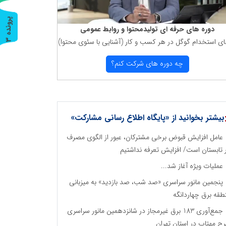
پ
3
دوره های حرفه ای تولیدمحتوا و روابط عمومی
ای استخدام گوگل در هر كسب و كار (آشنایی با سئوی محتوا)
ر
و
ن
د
ه
چه دوره های شركت كنم؟
بیشتر بخوانید از «پایگاه اطلاع رسانی مشارکت»
عامل افزایش قبوض برخی مشترکان، عبور از الگوی مصرف
 تابستان است/ افزایش تعرفه نداشتیم
عملیات ویژه آغاز شد...
پنجمین مانور سراسری «صد شب، صد بازدید» به میزبانی
طقه برق چهاردانگه
جمع‌آوری 183 برق غیرمجاز در شانزدهمین مانور سراسری
ح مهتاب در استان تهران