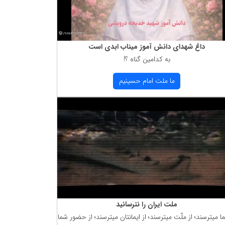
داغ شهدای دانش آموز میناب ابدی است
به كدامین گناه ؟!
ما ملت امام حسینیم
ملت ایران را نترسانید
ما میترسند؛ از ملّت میترسند؛ از ایمانتان میترسند؛ از حضور شما