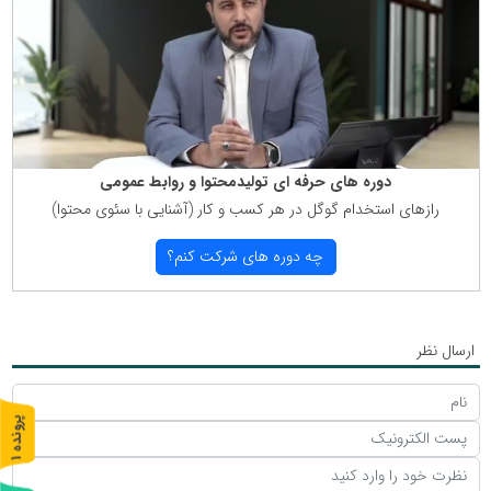
دوره های حرفه ای تولیدمحتوا و روابط عمومی
رازهای استخدام گوگل در هر كسب و كار (آشنایی با سئوی محتوا)
چه دوره های شركت كنم؟
ارسال نظر
پ
1
ر
و
ن
د
ه