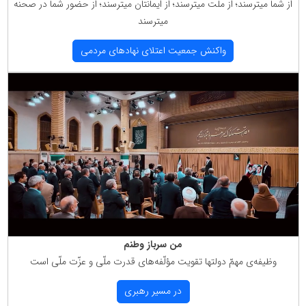
از شما میترسند؛ از ملّت میترسند؛ از ایمانتان میترسند؛ از حضور شما در صحنه
میترسند
واكنش جمعیت اعتلای نهادهای مردمی
من سرباز وطنم
وظیفه‌ی مهمّ دولتها تقویت مؤلّفه‌های قدرت ملّی و عزّت ملّی است
در مسیر رهبری