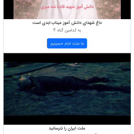
داغ شهدای دانش آموز میناب ابدی است
به كدامین گناه ؟!
ما ملت امام حسینیم
ملت ایران را نترسانید