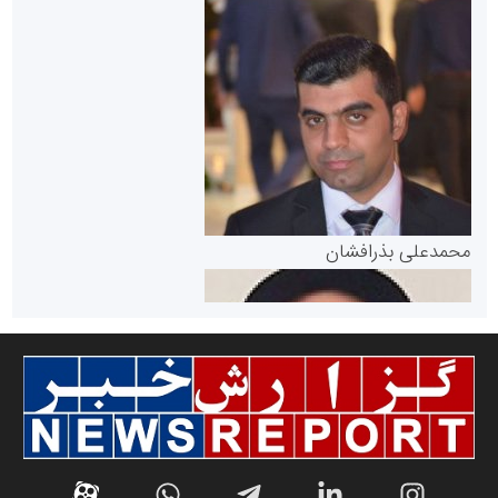
سازمان بورس و اوراق بهادار
مرجع اخبار موثق در بازارسرمایه
پایگاه خبری گفتمان یزد
محمدعلی بذرافشان
سازمان صنعت،معدن و تجارت