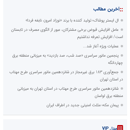
::
آخرین مطالب
ال ایستر پوشاک؛ تولید کننده با برند «نوزاد امروز، نابغه فردا»
عامل افزایش قبوض برخی مشترکان، عبور از الگوی مصرف در تابستان
است/ افزایش تعرفه نداشتیم
عملیات ویژه آغاز شد...
پنجمین مانور سراسری «صد شب، صد بازدید» به میزبانی منطقه برق
چهاردانگه
جمع‌آوری 183 برق غیرمجاز در شانزدهمین مانور سراسری طرح مهتاب
در استان تهران
شانزدهمین مانور سراسری طرح مهتاب در استان تهران به میزبانی
منطقه برق لواسان
پیمان مکه؛ مثلث امنیتی جدید در اطراف ایران
مدل VIP