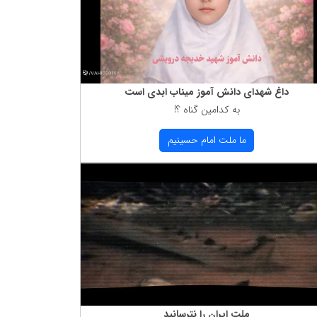
داغ شهدای دانش آموز میناب ابدی است
به كدامین گناه ؟!
ما ملت امام حسینیم
ملت ایران را نترسانید