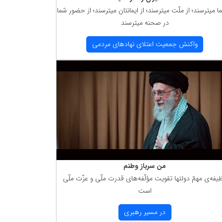
ما میترسند؛ از ملّت میترسند؛ از ایمانتان میترسند؛ از حضور شما
در صحنه میترسند
واكنش جمعیت اعتلای نهادهای مردمی
من سرباز وطنم
یفه‌ی مهمّ دولتها تقویت مؤلّفه‌های قدرت ملّی و عزّت ملّی
است
در مسیر رهبری