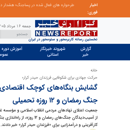
اخبار
ابتکار در ساماندهی فضای مجازی، خلاقیت در حمایت از خدمات صنفی؛ رویکرد نوین اتحادیه کامیون‌داران کرج
فوری:
جمعه 16 مرداد 1405
نخستین رسانه کاربرمحور و سئومحور در ایران
گزارش
شهروند خبرنگار
آموزش دوره ه
خبر
استانی
عموم
خانه
حرکت جهادی برای شکوفایی فرزندان حیدر کرار؛
گشایش بنگاه‌های کوچک اقتصادی 
جنگ رمضان و ۱۲ روزه تحمیلی
جمعیت اعتلای نهادهای مردمی انقلاب اسلامی و مؤسسه غد
از آسیب‌دیدگان جنگ‌های رمضان و ۱۲
کارآفرینی و درآمدزایی برای «فرزندان حیدر کرار» خبر دادند.