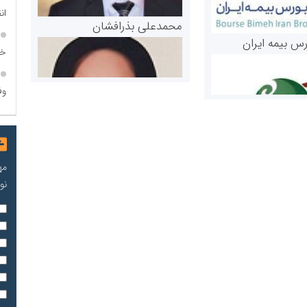
ان
محمدعلی بذرافشان
رس بیمه ایران
خا
وف
مه
نو
مریم حاج نوروز نظری
 و اوراق بهادار
ثق در بازارسرمایه