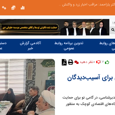
طرحواره های فعال شده در پساجنگ؛ هشدار دکتر یاراحمد: مراقب اخبار زرد و واکنش های هیجانی باشید
ای روابط
تدوین برنامه روابط
آکادمی گزارش
دستیا
ی
عمومی
خبر
عم
0
2 |
برای آسیب‌دیدگان
یرشناسی، در گامی نو برای حمایت
 روزه، از راه‌اندازی بنگاه‌های اقتصادی کوچک به منظور