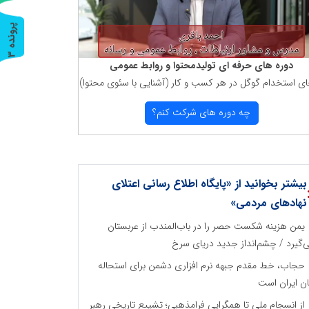
پ
3
ر
و
ن
د
ه
دوره های حرفه ای تولیدمحتوا و روابط عمومی
ای استخدام گوگل در هر كسب و كار (آشنایی با سئوی محتوا)
چه دوره های شركت كنم؟
بیشتر بخوانید از «پایگاه اطلاع رسانی اعتلای
نهادهای مردمی»
یمن هزینه شکست حصر را در باب‌المندب از عربستان
‌گیرد / چشم‌انداز جدید دریای سرخ
حجاب، خط مقدم جبهه نرم افزاری دشمن برای استحاله
ان ایران است
از انسجام ملی تا همگرایی فرامذهبی؛ تشییع تاریخی رهبر