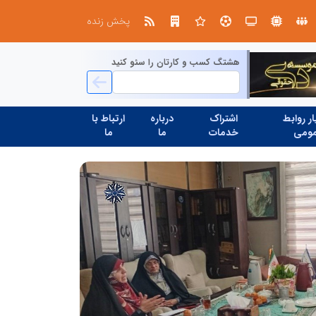
صنعت چوب؛ هنر، خلاقیت و اشتغال در کنار هم، که برای بقا نیازمند پشتیبانی از کالای ایرانی است
پخش زنده
هشتگ کسب و کارتان را سئو کنید
ر روابط
اشتراک
درباره
ارتباط با
ومی
خدمات
ما
ما