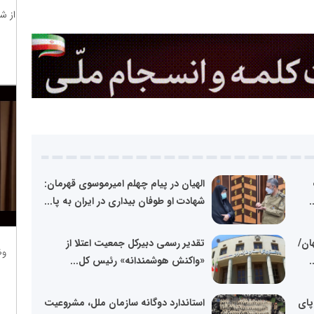
از ش
الهیان در پیام چهلم امیرموسوی قهرمان:
.
شهادت او طوفان بیداری در ایران به پا...
جهان/
تقدیر رسمی دبیرکل جمعیت اعتلا از
وظ
.
«واکنش هوشمندانه» رئیس کل...
 پای
استاندارد دوگانه سازمان ملل، مشروعیت