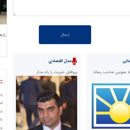
رازه
انی
مدل اقتصادی
ابط عمومی صاحب رسانه
پروفایل خبریت را راه بنداز
::
می
زن