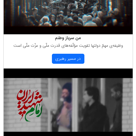
من سرباز وطنم
وظیفه‌ی مهمّ دولتها تقویت مؤلّفه‌های قدرت ملّی و عزّت ملّی است
در مسیر رهبری