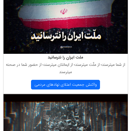
ملت ایران را نترسانید
از شما میترسند؛ از ملّت میترسند؛ از ایمانتان میترسند؛ از حضور شما در صحنه
میترسند
واكنش جمعیت اعتلای نهادهای مردمی