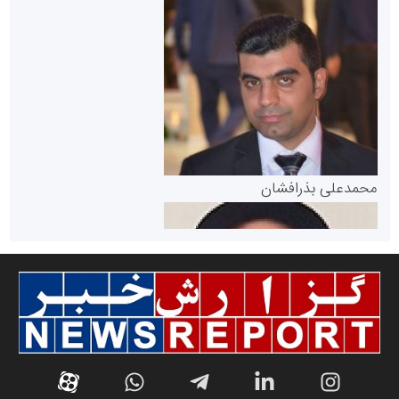
سازمان بورس و اوراق بهادار
مرجع اخبار موثق در بازارسرمایه
پایگاه خبری گفتمان یزد
محمدعلی بذرافشان
سازمان صنعت،معدن و تجارت