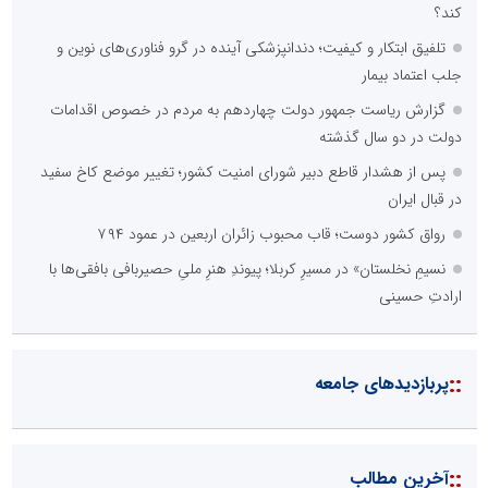
کند؟
تلفیق ابتکار و کیفیت؛ دندانپزشکی آینده در گرو فناوری‌های نوین و
جلب اعتماد بیمار
گزارش ریاست جمهور دولت چهاردهم به مردم در خصوص اقدامات
دولت در دو سال گذشته
پس از هشدار قاطع دبیر شورای امنیت کشور؛ تغییر موضع کاخ سفید
در قبال ایران
رواق کشور دوست؛ قاب محبوب زائران اربعین در عمود ۷۹۴
نسیمِ نخلستان» در مسیرِ کربلا؛ پیوندِ هنرِ ملیِ حصیربافی بافقی‌ها با
ارادتِ حسینی
::
پربازدیدهای جامعه
::
آخرین مطالب