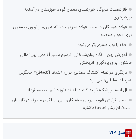
فاز نخست نیروگاه خورشیدی بهبهان فولاد خوزستان در آستانه
بهره‌برداری
فولاد هرمزگان در مسیر فولاد سبز؛ رصدخانه فناوری و نوآوری بستری
برای تحول صنعت
خانه با نور، صمیمی‌تر می‌شود
آموزش زبان با نگاه روان‌شناختی؛ ترسیم مسیر آکادمی بین‌المللی
ماهنورا، برای یادگیری اثربخش
بازنگری در نظام اکتشاف معدنی ایران؛ «هدف اکتشافی» جایگزین
«مرحله عملیاتی» می‌شود
ال ایستر پوشاک؛ تولید کننده با برند «نوزاد امروز، نابغه فردا»
عامل افزایش قبوض برخی مشترکان، عبور از الگوی مصرف در تابستان
است/ افزایش تعرفه نداشتیم
مدل VIP