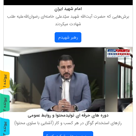
امام شهید ایران
برش‌هایی كه حضرت آیت‌الله شهید سیّدعلی خامنه‌ای رضوان‌الله‌علیه طلب
شهادت میكردند
رهبر شهیدم
پ
1
ر
و
ن
د
ه
پ
2
ر
و
ن
د
ه
دوره های حرفه ای تولیدمحتوا و روابط عمومی
رازهای استخدام گوگل در هر كسب و كار (آشنایی با سئوی محتوا)
پ
3
ر
و
ن
د
ه