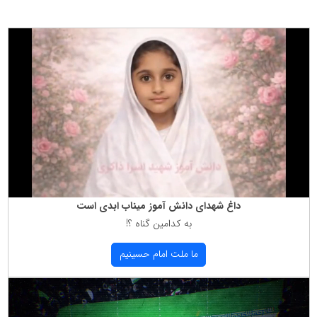
داغ شهدای دانش آموز میناب ابدی است
به كدامین گناه ؟!
ما ملت امام حسینیم