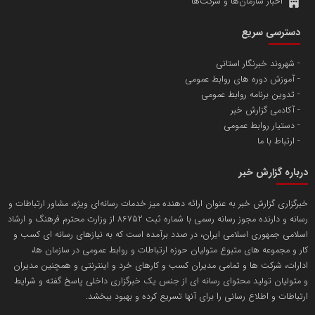
اخبار سازمان‌ها و شرکت‌ها
آهن و فولاد غدیر ایرانیان
دسترسی سریع
تامین آهن اسفنجی تولیدکنندگان فولاد در کشور
شهروند خبرنگار استانی
آموزش دوره های روابط عمومی
پایگاه اطلاع رسانی اعتلای نهادهای مردمی
تدوین برنامه روابط عمومی
مسعودصادقی
آکادمی گزارش خبر
دستیار روابط عمومی
ارتباط با ما
درباره گزارش خبر
خبرگزاری گزارش خبر به عنوان ارائه دهنده میز خدمات رسانه‌ای ویژه، مشاور ارتباطات و
رسانه و دارنده مجوز رسانه رسمی با شماره ثبت 86752 از وزارت محترم فرهنگ و ارشاد
تریبون
اسلامی جمهوری اسلامی ایران، در صدد برآمده است که به نیازهای رسانه ای کسب و
انتشار گسترده محتوا در رسانه گزارش خبر
کار و مجموعه های متبوع متولیان حوزه ارتباطات و روابط عمومی در سازمان ها،
ادارات، شرکت ها و تمامی مدیران کسب و کارهای خرد و اینترنتی و همچنین مدیران
پایگاه اطلاع رسانی دریا و نفت
و متولیان تولید محتوای رسانه ای از جنس یک خبرگزاری داخلی پاسخ گفته و شرایط
محمدعلی کرمعلی
ارتباطات و اطلاع رسانی را برای آنها تسریع کرده و بهبود ببخشد.