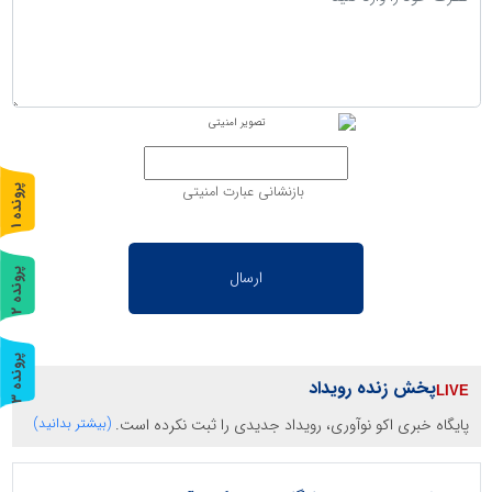
بازنشانی عبارت امنیتی
پ
1
ر
و
ن
د
ه
پ
2
ر
و
ن
د
ه
پ
3
پخش زنده رویداد
ر
و
ن
د
ه
پایگاه خبری اکو نوآوری، رویداد جدیدی را ثبت نکرده است.
(بیشتر بدانید)