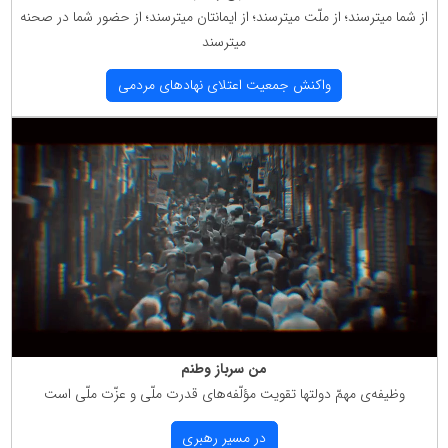
از شما میترسند؛ از ملّت میترسند؛ از ایمانتان میترسند؛ از حضور شما در صحنه
میترسند
واكنش جمعیت اعتلای نهادهای مردمی
من سرباز وطنم
وظیفه‌ی مهمّ دولتها تقویت مؤلّفه‌های قدرت ملّی و عزّت ملّی است
در مسیر رهبری