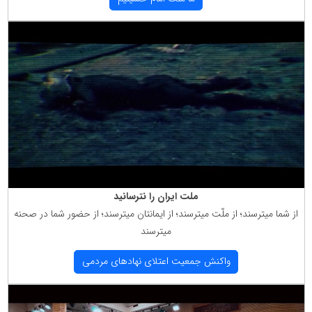
ملت ایران را نترسانید
از شما میترسند؛ از ملّت میترسند؛ از ایمانتان میترسند؛ از حضور شما در صحنه
میترسند
واكنش جمعیت اعتلای نهادهای مردمی