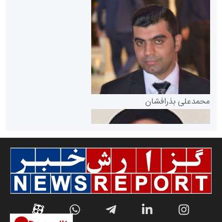
سازمان بورس و اوراق بهادار
مرجع اخبار موثق در بازارسرمایه
پایگاه خبری گفتمان یزد
محمدعلی بذرافشان
سازمان صنعت،معدن و تجارت