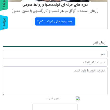
پ
2
دوره های حرفه ای تولیدمحتوا و روابط عمومی
رازهای استخدام گوگل در هر كسب و كار (آشنایی با سئوی محتوا)
ر
و
ن
د
ه
پ
3
چه دوره های شركت كنم؟
ر
و
ن
د
ه
ارسال نظر