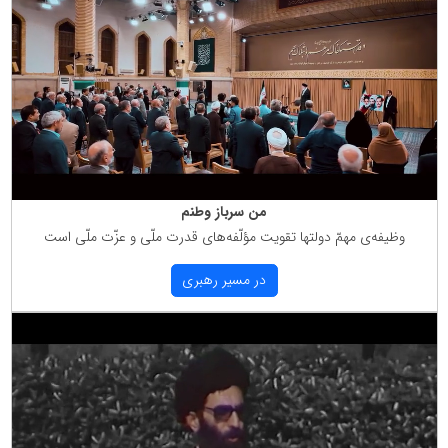
من سرباز وطنم
وظیفه‌ی مهمّ دولتها تقویت مؤلّفه‌های قدرت ملّی و عزّت ملّی است
در مسیر رهبری