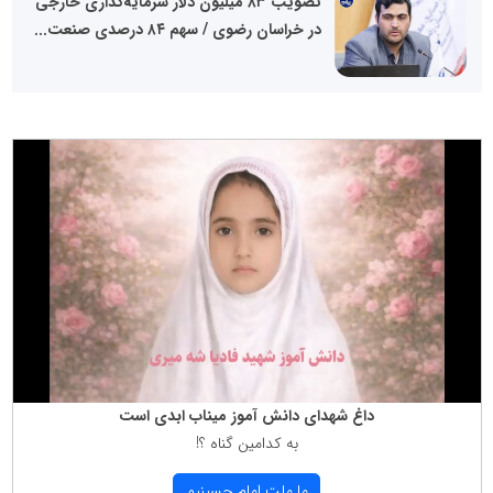
تصویب ۸۳ میلیون دلار سرمایه‌گذاری خارجی
در خراسان رضوی / سهم ۸۴ درصدی صنعت...
داغ شهدای دانش آموز میناب ابدی است
به كدامین گناه ؟!
ما ملت امام حسینیم