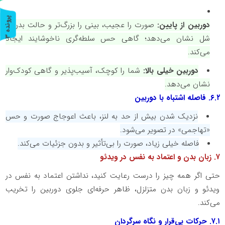
پ
3
دوربین از پایین:
صورت را عجیب، بینی را بزرگ‌تر و حالت بدن را
شل نشان می‌دهد؛ گاهی حس سلطه‌گری ناخوشایند ایجاد
ر
و
ن
د
ه
می‌کند.
دوربین خیلی بالا:
شما را کوچک، آسیب‌پذیر و گاهی کودک‌وار
نشان می‌دهد.
۶.۲
. فاصله اشتباه با دوربین
نزدیک شدن بیش از حد به لنز، باعث اعوجاج صورت و حس
«تهاجمی» در تصویر می‌شود.
فاصله خیلی زیاد، صورت را بی‌تأثیر و بدون جزئیات می‌کند.
۷
. زبان بدن و اعتماد به نفس در ویدئو
حتی اگر همه چیز را درست رعایت کنید، نداشتن اعتماد به نفس در
ویدئو و زبان بدن متزلزل، ظاهر حرفه‌ای جلوی دوربین را تخریب
می‌کند.
۷.۱
. حرکات بی‌قرار و نگاه سرگردان