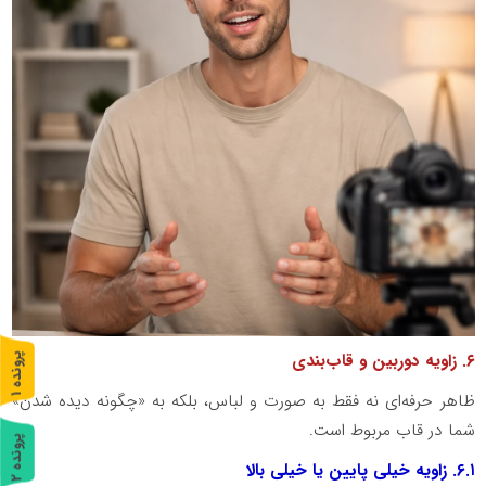
۶
. زاویه دوربین و قاب‌بندی
پ
1
ظاهر حرفه‌ای نه فقط به صورت و لباس، بلکه به «چگونه دیده شدن»
ر
و
ن
د
ه
شما در قاب مربوط است.
پ
2
۶.۱
. زاویه خیلی پایین یا خیلی بالا
ر
و
ن
د
ه