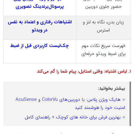
حضور جلوی دوربین
پرسونال‌برندینگ تصویری
زبان بدن، نگاه به لنز و
اشتباهات رفتاری و اعتماد به نفس
استرس
در ویدئو
فهرست سریع نکات مهم
چک‌لیست کاربردی قبل از ضبط
برای ضبط ویدئو حرفه‌ای
۱
. لباس اشتباه: وقتی استایل، پیام شما را گم می‌کند
بیشتر بخوانید:
هایک ویژن پلاس: با دوربین‌های ColorVu و AcuSense
امنیت خود را هوشمند کنید
بهترین فرش برای خانه های کوچک + راهنمای کامل