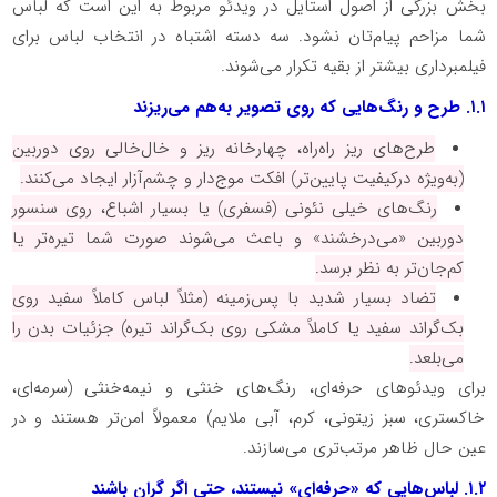
بخش بزرگی از اصول استایل در ویدئو مربوط به این است که لباس
شما مزاحم پیام‌تان نشود. سه دسته اشتباه در انتخاب لباس برای
فیلمبرداری بیشتر از بقیه تکرار می‌شوند.
۱.۱
. طرح‌ و رنگ‌هایی که روی تصویر به‌هم می‌ریزند
طرح‌های ریز راه‌راه، چهارخانه ریز و خال‌خالی روی دوربین
(به‌ویژه درکیفیت پایین‌تر) افکت موج‌دار و چشم‌آزار ایجاد می‌کنند.
رنگ‌های خیلی نئونی (فسفری) یا بسیار اشباع، روی سنسور
دوربین «می‌درخشند» و باعث می‌شوند صورت شما تیره‌تر یا
کم‌جان‌تر به نظر برسد.
تضاد بسیار شدید با پس‌زمینه (مثلاً لباس کاملاً سفید روی
بک‌گراند سفید یا کاملاً مشکی روی بک‌گراند تیره) جزئیات بدن را
می‌بلعد.
برای ویدئوهای حرفه‌ای، رنگ‌های خنثی و نیمه‌خنثی (سرمه‌ای،
خاکستری، سبز زیتونی، کرم، آبی ملایم) معمولاً امن‌تر هستند و در
عین حال ظاهر مرتب‌تری می‌سازند.
۱.۲
. لباس‌هایی که «حرفه‌ای» نیستند، حتی اگر گران باشند