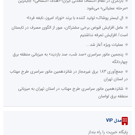
بازنگری در نظام اکتشاف معدنی ایران؛ «هدف اکتشافی» جایگزین
«مرحله عملیاتی» می‌شود
ال ایستر پوشاک؛ تولید کننده با برند «نوزاد امروز، نابغه فردا»
عامل افزایش قبوض برخی مشترکان، عبور از الگوی مصرف در تابستان
است/ افزایش تعرفه نداشتیم
عملیات ویژه آغاز شد...
پنجمین مانور سراسری «صد شب، صد بازدید» به میزبانی منطقه برق
چهاردانگه
جمع‌آوری 183 برق غیرمجاز در شانزدهمین مانور سراسری طرح مهتاب
در استان تهران
شانزدهمین مانور سراسری طرح مهتاب در استان تهران به میزبانی
منطقه برق لواسان
مدل VIP
پایگاه خبریت را راه بنداز