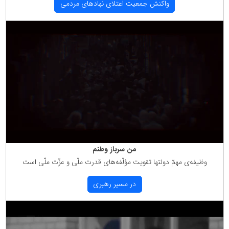
واكنش جمعیت اعتلای نهادهای مردمی
من سرباز وطنم
وظیفه‌ی مهمّ دولتها تقویت مؤلّفه‌های قدرت ملّی و عزّت ملّی است
در مسیر رهبری