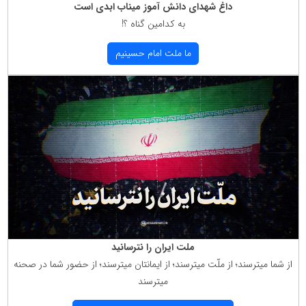
داغ شهدای دانش آموز میناب ابدی است
به كدامین گناه ؟!
ما ملت امام حسینیم
ملت ایران را نترسانید
از شما میترسند؛ از ملّت میترسند؛ از ایمانتان میترسند؛ از حضور شما در صحنه
میترسند