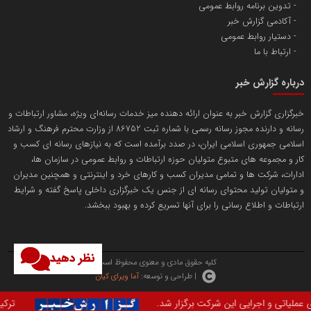
پایگاه اطلاع رسانی اعتلای نهادهای مردمی
تدوین برنامه روابط عمومی
مسعودصادقی
آکادمی گزارش خبر
دستیار روابط عمومی
ارتباط با ما
درباره گزارش خبر
خبرگزاری گزارش خبر به عنوان ارائه دهنده میز خدمات رسانه‌ای ویژه، مشاور ارتباطات و
رسانه و دارنده مجوز رسانه رسمی با شماره ثبت 86752 از وزارت محترم فرهنگ و ارشاد
تریبون
اسلامی جمهوری اسلامی ایران، در صدد برآمده است که به نیازهای رسانه ای کسب و
انتشار گسترده محتوا در رسانه گزارش خبر
کار و مجموعه های متبوع متولیان حوزه ارتباطات و روابط عمومی در سازمان ها،
ادارات، شرکت ها و تمامی مدیران کسب و کارهای خرد و اینترنتی و همچنین مدیران
پایگاه اطلاع رسانی دریا و نفت
و متولیان تولید محتوای رسانه ای از جنس یک خبرگزاری داخلی پاسخ گفته و شرایط
محمدعلی کرمعلی
ارتباطات و اطلاع رسانی را برای آنها تسریع کرده و بهبود ببخشد.
نظر دهید
کلیه حقوق مادی و معنوی محفوظ است.
| طراحی و توسعه:
آما ویرای کیان
رگزار شد.
ترکیه، عربستان سعودی و پاکستان ب