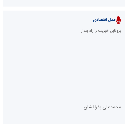
مدل اقتصادی
پایگاه خبری نهضت ملی مسکن
پروفایل خبریت را راه بنداز
سازمان بورس و اوراق بهادار
مرجع اخبار موثق در بازارسرمایه
پایگاه خبری گفتمان یزد
محمدعلی بذرافشان