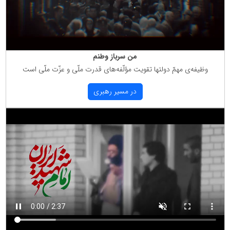
من سرباز وطنم
وظیفه‌ی مهمّ دولتها تقویت مؤلّفه‌های قدرت ملّی و عزّت ملّی است
در مسیر رهبری