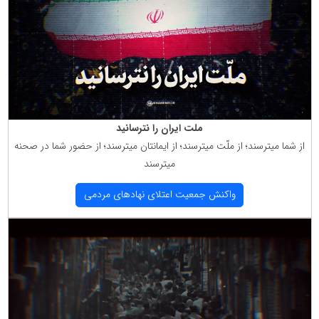
ملت ایران را نترسانید
از شما میترسند؛ از ملّت میترسند؛ از ایمانتان میترسند؛ از حضور شما در صحنه
میترسند
واكنش جمعیت اعتلای نهادهای مردمی