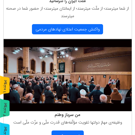
ملت ایران را نترسانید
از شما میترسند؛ از ملّت میترسند؛ از ایمانتان میترسند؛ از حضور شما در صحنه
میترسند
واكنش جمعیت اعتلای نهادهای مردمی
پ
1
ر
و
ن
د
ه
پ
2
من سرباز وطنم
ر
و
ن
د
ه
وظیفه‌ی مهمّ دولتها تقویت مؤلّفه‌های قدرت ملّی و عزّت ملّی است
پ
3