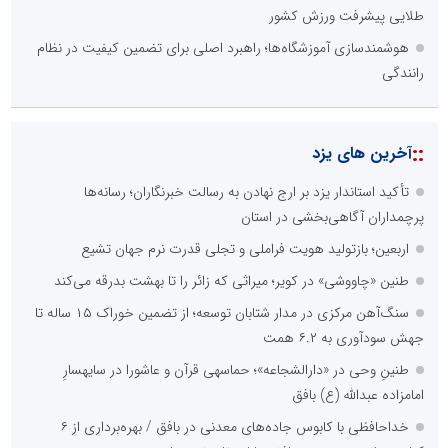
طلایی پیشرفت ورزش کشور
هوشمندسازی آموزشگاه‌ها؛ راهبرد اصلی برای تضمین کیفیت در نظام
رانندگی
::
آخرین های یزد
تأکید استاندار یزد بر ارج نهادن به رسالت خبرنگاران؛ رسانه‌ها
پرچمداران آگاهی‌بخشی در استان
اربعین؛ بازتولید هویت فراملی و تجلی قدرت نرم جهان تشیع
طنین «چاووشی» در کویر؛ میراثی که زائر را تا بهشت بدرقه می‌کند
سنگ‌آهن مرکزی در مدار شتابان توسعه؛ از تضمین خوراک ۱۵ ساله تا
جهش سودآوری به ۶.۲ همت
طنینِ وحی در «دارالشجاعه»؛ حماسهی قرآن و عاشورا در سایهسارِ
امامزاده عبدالله (ع) بافق
خداحافظی با کابوس جاده‌های معدنی در بافق / بهره‌برداری از ۶