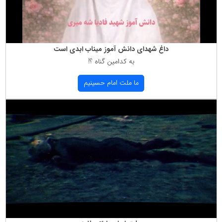
داغ شهدای دانش آموز میناب ابدی است
به كدامین گناه ؟!
ما ملت امام حسینیم