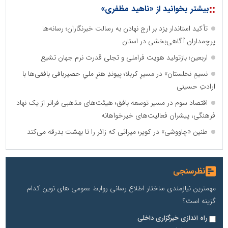
::
بیشتر بخوانید از «ناهید مظفری»
تأکید استاندار یزد بر ارج نهادن به رسالت خبرنگاران؛ رسانه‌ها
پرچمداران آگاهی‌بخشی در استان
اربعین؛ بازتولید هویت فراملی و تجلی قدرت نرم جهان تشیع
نسیمِ نخلستان» در مسیرِ کربلا؛ پیوندِ هنرِ ملیِ حصیربافی بافقی‌ها با
ارادتِ حسینی
اقتصاد سوم در مسیر توسعه بافق؛ هیئت‌های مذهبی فراتر از یک نهاد
فرهنگی، پیشران فعالیت‌های خیرخواهانه
طنین «چاووشی» در کویر؛ میراثی که زائر را تا بهشت بدرقه می‌کند
نظرسنجی
مهمترین نیازمندی ساختار اطلاع رسانی روابط عمومی های نوین کدام
گزینه است؟
راه اندازی خبرگزاری داخلی