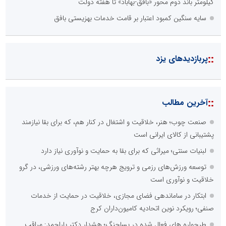
کیلومتر باند دوم محور «بافق-بهاباد» تا هفته دولت
سایه سنگین کمبود اعتبار بر قامت خدمات بهزیستی بافق
::
پربازدیدهای یزد
::
آخرین مطالب
صنعت چوب؛ هنر، خلاقیت و اشتغال در کنار هم، که برای بقا نیازمند
پشتیبانی از کالای ایرانی است
لبنیات سنتی؛ میراثی که برای بقا به حمایت و نوآوری نیاز دارد
توسعه ورزش‌های رزمی و ترویج هرچه بهتر رشته‌های ورزشی، در گرو
خلاقیت و نوآوری است
ابتکار در ساماندهی فضای مجازی، خلاقیت در حمایت از خدمات
صنفی؛ رویکرد نوین اتحادیه کامیون‌داران کرج
طرحواره های فعال شده در پساجنگ؛ هشدار دکتر یاراحمد: مراقب