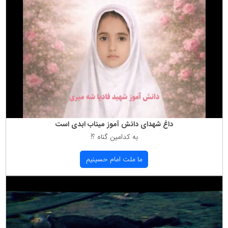
داغ شهدای دانش آموز میناب ابدی است
به كدامین گناه ؟!
ما ملت امام حسینیم