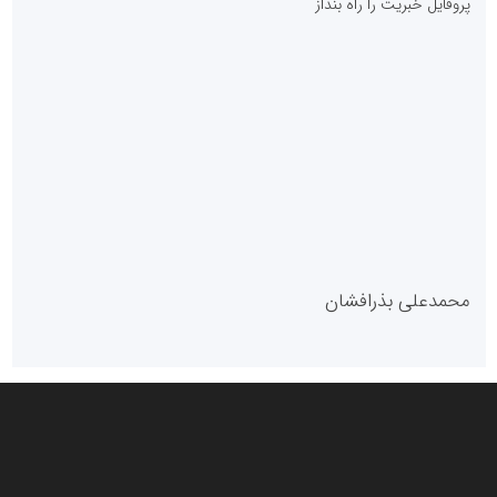
پروفایل خبریت را راه بنداز
سازمان بورس و اوراق بهادار
مرجع اخبار موثق در بازارسرمایه
پایگاه خبری گفتمان یزد
محمدعلی بذرافشان
سازمان صنعت،معدن و تجارت