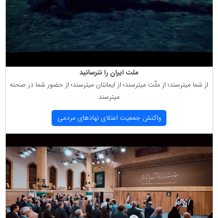
ملت ایران را نترسانید
از شما میترسند؛ از ملّت میترسند؛ از ایمانتان میترسند؛ از حضور شما در صحنه
میترسند
واكنش جمعیت اعتلای نهادهای مردمی