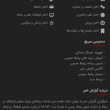
اخبار صنعت و تجارت
اخبار جامعه
اخبار علم و فناوری
اخبار فرهنگ، هنر و رسانه
اخبار ورزش
اخبار زندگی و سرگرمی
اخبار سازمان‌ها و شرکت‌ها
آهن و فولاد غدیر ایرانیان
دسترسی سریع
تامین آهن اسفنجی تولیدکنندگان فولاد در کشور
شهروند خبرنگار استانی
آموزش دوره های روابط عمومی
پایگاه اطلاع رسانی اعتلای نهادهای مردمی
تدوین برنامه روابط عمومی
مسعودصادقی
آکادمی گزارش خبر
دستیار روابط عمومی
ارتباط با ما
درباره گزارش خبر
خبرگزاری گزارش خبر به عنوان ارائه دهنده میز خدمات رسانه‌ای ویژه، مشاور ارتباطات و
رسانه و دارنده مجوز رسانه رسمی با شماره ثبت 86752 از وزارت محترم فرهنگ و ارشاد
تریبون