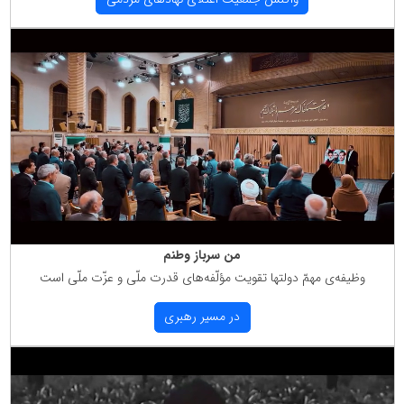
من سرباز وطنم
وظیفه‌ی مهمّ دولتها تقویت مؤلّفه‌های قدرت ملّی و عزّت ملّی است
در مسیر رهبری