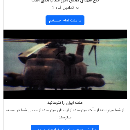
داغ شهدای دانش آموز میناب ابدی است
به كدامین گناه ؟!
ما ملت امام حسینیم
ملت ایران را نترسانید
از شما میترسند؛ از ملّت میترسند؛ از ایمانتان میترسند؛ از حضور شما در صحنه
میترسند
واكنش جمعیت اعتلای نهادهای مردمی