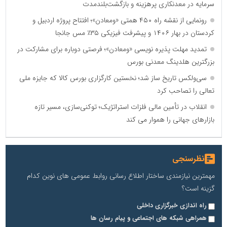
سرمایه در معدنکاری پرهزینه و بازگشت‌بلندمدت
رونمایی از نقشه راه ۴۵۰ همتی «ومعادن»؛ افتتاح پروژه اردبیل و
کردستان در بهار ۱۴۰۶ و پیشرفت فیزیکی ۳۵٪ مس جانجا
تمدید مهلت پذیره نویسی «ومعادن»؛ فرصتی دوباره برای مشارکت در
بزرگترین هلدینگ معدنی بورس
سی‌ولکس تاریخ ساز شد؛ نخستین کارگزاری بورس کالا که جایزه ملی
تعالی را تصاحب کرد
انقلاب در تأمین مالی فلزات استراتژیک؛ توکنی‌سازی، مسیر تازه
بازارهای جهانی را هموار می کند
نظرسنجی
مهمترین نیازمندی ساختار اطلاع رسانی روابط عمومی های نوین کدام
گزینه است؟
راه اندازی خبرگزاری داخلی
همراهی شبکه های اجتماعی و پیام رسان ها