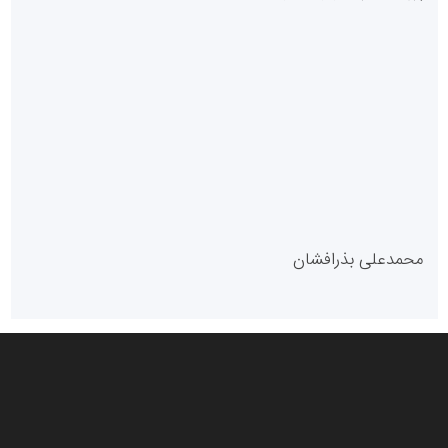
سازمان بورس و اوراق بهادار
مرجع اخبار موثق در بازارسرمایه
پایگاه خبری گفتمان یزد
محمدعلی بذرافشان
سازمان صنعت،معدن و تجارت