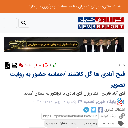
لبنیات سنتی؛ میراثی که برای بقا به حمایت و نوآوری نیاز دارد
0
2 |
خانه
نظر دهید
فتح آبادی ها گل کاشتند /حماسه حضور به روایت
تصویر
فتح آباد فارس_ کشاورزان فتح ابادی با تراکتور به میدان آمدند
پایگاه خبری تصمیم 24
یکشنبه 26 بهمن 1404 - 12:39
اشتراک گذاری:
لینک کوتاه
برچسب‌ها:
راهپیمایی ۲۲بهمن
مشارکت مردمی