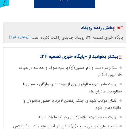
ر
و
ن
د
ه
پخش زنده رویداد
پایگاه خبری تصمیم 24، رویداد جدیدی را ثبت نکرده است.
(بیشتر بدانید)
::
بیشتر بخوانید از «پایگاه خبری تصمیم 24»
سلاح در دست و نام حسین(ع) بر لب؛ سوگ و حماسه در هیأت
فاطمیون اشکنان
روایت مادر شهیده الهام زایری از پیوند شیرخوارگان حسینی با
مظلومیت مادران غزه
افتتاح موکب شهدای جنگ رمضان لامرد با حضور مسئولان و
خانواده‌های شهدا
روایت حضور مردم علامرودشتی در اجتماعات شبانه
مسجد علی ابن ابی طالب (ع)خندق در فصل امتحانات، رنگ کلاس