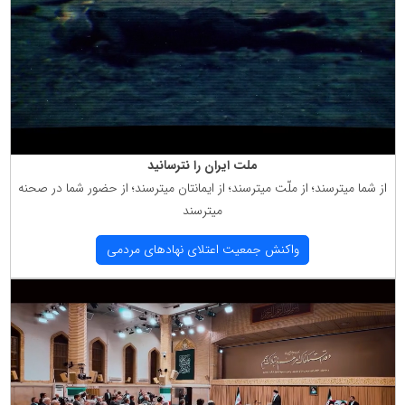
ملت ایران را نترسانید
از شما میترسند؛ از ملّت میترسند؛ از ایمانتان میترسند؛ از حضور شما در صحنه
میترسند
واكنش جمعیت اعتلای نهادهای مردمی