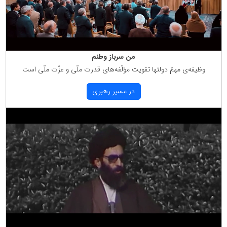
من سرباز وطنم
وظیفه‌ی مهمّ دولتها تقویت مؤلّفه‌های قدرت ملّی و عزّت ملّی است
در مسیر رهبری