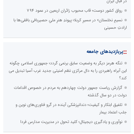
در قبال ایران
رواق کشور دوست؛ قاب محبوب زائران اربعین در عمود ۷۹۴
نسیمِ نخلستان» در مسیرِ کربلا؛ پیوندِ هنرِ ملیِ حصیربافی بافقی‌ها با
ارادتِ حسینی
::
پربازدیدهای جامعه
تنگه هرمز دیگر به وضعیت سابق برنمی گردد؛ جمهوری اسلامی چگونه
این آبراه راهبردی را به دال مرکزی نظم امنیتی جدید غرب آسیا تبدیل می
کند؟
گزارش ریاست جمهور دولت چهاردهم به مردم در خصوص اقدامات
دولت در دو سال گذشته
تلفیق ابتکار و کیفیت؛ دندانپزشکی آینده در گرو فناوری‌های نوین و
جلب اعتماد بیمار
نوآوری و یادگیری دیجیتال؛ کلید تحول در مدیریت مدارس فردا