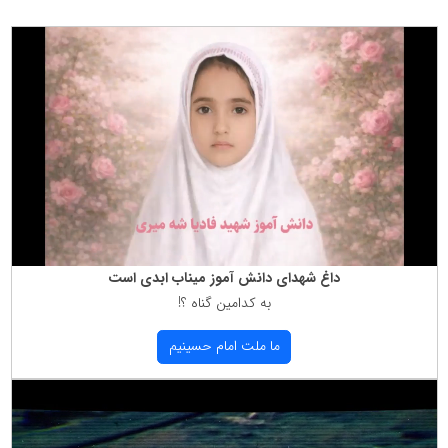
داغ شهدای دانش آموز میناب ابدی است
به كدامین گناه ؟!
ما ملت امام حسینیم