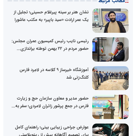
::
مطالب مرتبط
نشان هنر بر سینه پیرغلام حسینی؛ تجلیل از
یک عمر ارادت «سید باپیر» به مکتب عاشورا
رئیسی نایب رئیس کمیسیون عمران مجلس:
حضور مردم در ۲۲ بهمن توطئه براندازی...
آموزشگاه خیرساز ۹ کلاسه در لامِرد فارس
کلنگ‌زنی شد
حضور مدیر و معاون سازمان حج و زیارت
فارس در جمع پرشور زائران لامردی؛ سفر به...
عوارض جراحی زیبایی بینی؛ راهنمای کامل
برای تصمیم آگاهانه پیش از رینوپلاستی