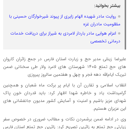
بیشتر بخوانید:
روایت مادر شهیده الهام زایری از پیوند شیرخوارگان حسینی با
مظلومیت مادران غزه
اعزام هوایی مادر باردار لامردی به شیراز برای دریافت خدمات
درمانی تخصصی
علیرضا زینلی مدیر حج و زیارت استان فارس در جمع زائران کاروان
های حج تمتع ۱۴۰۵ شهرستان های لامرد ولار طی سخنانی ضمن
تبریک ایام‌الله دهه فجر و چهل و هفتمین سالروز پیروزی
انقلاب اسلامی و تقارن آن با ایام پر برکت ماه شعبان و همچنین
گرامیداشت یاد و خاطره شهدا اظهار کرد: باید قدردان خون پاک
شهدای عزیز باشیم و امنیت و آسایش کشور مدیون جانفشانی های
این عزیزان هستیم.
وی در ادامه ضمن برشمردن نکات و مطالب ضروری در خصوص سفر
زیارتی حج تمتع به زائرین تصریح کرد: زائرین حج تمتع استان فارس