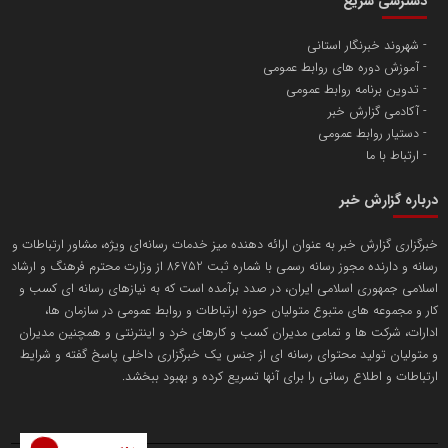
دسترسی سریع
تامین آهن اسفنجی تولیدکنندگان فولاد در کشور
شهروند خبرنگار استانی
آموزش دوره های روابط عمومی
پایگاه اطلاع رسانی اعتلای نهادهای مردمی
تدوین برنامه روابط عمومی
مسعودصادقی
آکادمی گزارش خبر
دستیار روابط عمومی
ارتباط با ما
درباره گزارش خبر
خبرگزاری گزارش خبر به عنوان ارائه دهنده میز خدمات رسانه‌ای ویژه، مشاور ارتباطات و
رسانه و دارنده مجوز رسانه رسمی با شماره ثبت 86752 از وزارت محترم فرهنگ و ارشاد
تریبون
اسلامی جمهوری اسلامی ایران، در صدد برآمده است که به نیازهای رسانه ای کسب و
انتشار گسترده محتوا در رسانه گزارش خبر
کار و مجموعه های متبوع متولیان حوزه ارتباطات و روابط عمومی در سازمان ها،
ادارات، شرکت ها و تمامی مدیران کسب و کارهای خرد و اینترنتی و همچنین مدیران
پایگاه اطلاع رسانی دریا و نفت
و متولیان تولید محتوای رسانه ای از جنس یک خبرگزاری داخلی پاسخ گفته و شرایط
محمدعلی کرمعلی
ارتباطات و اطلاع رسانی را برای آنها تسریع کرده و بهبود ببخشد.