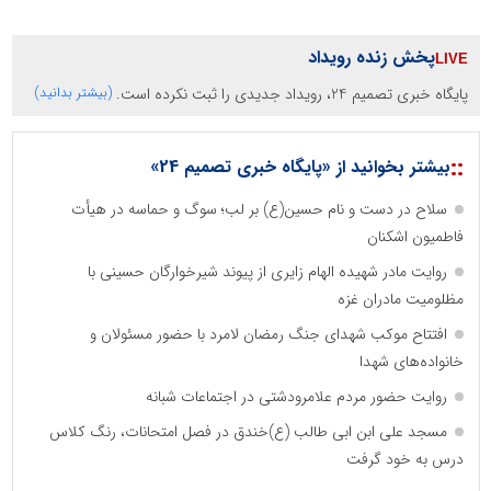
پخش زنده رویداد
پایگاه خبری تصمیم 24، رویداد جدیدی را ثبت نکرده است.
(بیشتر بدانید)
::
بیشتر بخوانید از «پایگاه خبری تصمیم 24»
سلاح در دست و نام حسین(ع) بر لب؛ سوگ و حماسه در هیأت
فاطمیون اشکنان
روایت مادر شهیده الهام زایری از پیوند شیرخوارگان حسینی با
مظلومیت مادران غزه
افتتاح موکب شهدای جنگ رمضان لامرد با حضور مسئولان و
خانواده‌های شهدا
روایت حضور مردم علامرودشتی در اجتماعات شبانه
مسجد علی ابن ابی طالب (ع)خندق در فصل امتحانات، رنگ کلاس
درس به خود گرفت