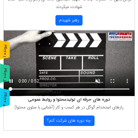
شهادت میكردند
رهبر شهیدم
پ
1
ر
و
ن
د
ه
پ
2
ر
و
ن
د
ه
پ
3
دوره های حرفه ای تولیدمحتوا و روابط عمومی
ر
و
ن
د
ه
رازهای استخدام گوگل در هر كسب و كار (آشنایی با سئوی محتوا)
چه دوره های شركت كنم؟