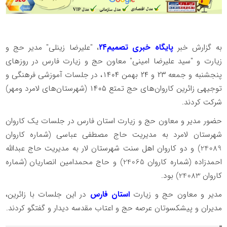
به گزارش خبر
پایگاه خبری تصمیم۲۴
، "علیرضا زینلی" مدیر حج و
زیارت و "سید علیرضا امینی" معاون حج و زیارت فارس در روزهای
پنجشنبه و جمعه ۲۳ و ۲۴ بهمن ۱۴۰۴، در جلسات آموزشی فرهنگی و
توجیهی زائرین کاروان‌های حج تمتع ۱۴۰۵ (شهرستان‌های لامرد ومهر)
شرکت کردند.
حضور مدیر و معاون حج و زیارت استان فارس در جلسات یک کاروان
شهرستان لامرد به مدیریت حاج مصطفی عباسی (شماره کاروان
24089) و دو کاروان اهل سنت شهرستان لار به مدیریت حاج عبدالله
احمدزاده (شماره کاروان 24065) و حاج محمدامین انصاریان (شماره
کاروان 24083) بود.
مدیر و معاون حج و زیارت
استان فارس
در این جلسات با زائرین،
مدیران و پیشکسوتان عرصه حج و اعتاب مقدسه دیدار و گفتگو کردند.