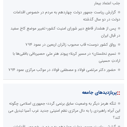
جلب اعتماد بیمار
گزارش ریاست جمهور دولت چهاردهم به مردم در خصوص اقدامات
دولت در دو سال گذشته
پس از هشدار قاطع دبیر شورای امنیت کشور؛ تغییر موضع کاخ سفید
در قبال ایران
رواق کشور دوست؛ قاب محبوب زائران اربعین در عمود ۷۹۴
نسیمِ نخلستان» در مسیرِ کربلا؛ پیوندِ هنرِ ملیِ حصیربافی بافقی‌ها با
ارادتِ حسینی
حضور دکتر مرتضی فولاد و مصطفی فولاد در موکب مرکزی عمود ۷۹۴
::
پربازدیدهای جامعه
تنگه هرمز دیگر به وضعیت سابق برنمی گردد؛ جمهوری اسلامی چگونه
این آبراه راهبردی را به دال مرکزی نظم امنیتی جدید غرب آسیا تبدیل می
کند؟
گزارش ریاست جمهور دولت چهاردهم به مردم در خصوص اقدامات