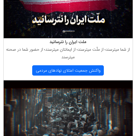
ملت ایران را نترسانید
از شما میترسند؛ از ملّت میترسند؛ از ایمانتان میترسند؛ از حضور شما در صحنه
میترسند
واكنش جمعیت اعتلای نهادهای مردمی