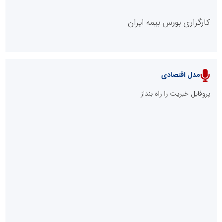
کارگزاری بورس بیمه ایران
مدل اقتصادی
پایگاه خبری نهضت ملی مسکن
پروفایل خبریت را راه بنداز
سازمان بورس و اوراق بهادار
مرجع اخبار موثق در بازارسرمایه
پایگاه خبری گفتمان یزد