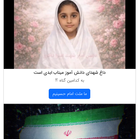
داغ شهدای دانش آموز میناب ابدی است
به كدامین گناه ؟!
ما ملت امام حسینیم