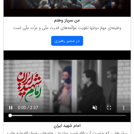
من سرباز وطنم
وظیفه‌ی مهمّ دولتها تقویت مؤلّفه‌های قدرت ملّی و عزّت ملّی است
در مسیر رهبری
امام شهید ایران
برش‌هایی كه حضرت آیت‌الله شهید سیّدعلی خامنه‌ای رضوان‌الله‌علیه طلب