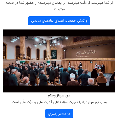
از شما میترسند؛ از ملّت میترسند؛ از ایمانتان میترسند؛ از حضور شما در صحنه
میترسند
واكنش جمعیت اعتلای نهادهای مردمی
من سرباز وطنم
وظیفه‌ی مهمّ دولتها تقویت مؤلّفه‌های قدرت ملّی و عزّت ملّی است
در مسیر رهبری