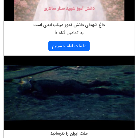
داغ شهدای دانش آموز میناب ابدی است
به كدامین گناه ؟!
ما ملت امام حسینیم
ملت ایران را نترسانید