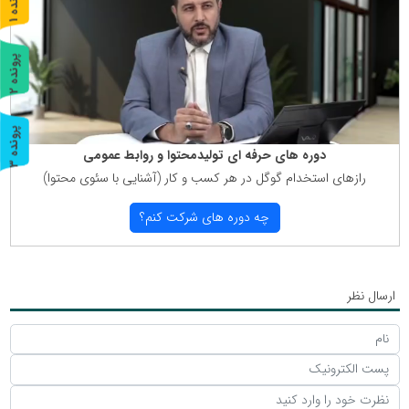
پ
1
ر
و
ن
د
ه
پ
2
ر
و
ن
د
ه
پ
3
دوره های حرفه ای تولیدمحتوا و روابط عمومی
ر
و
ن
د
ه
رازهای استخدام گوگل در هر كسب و كار (آشنایی با سئوی محتوا)
چه دوره های شركت كنم؟
ارسال نظر