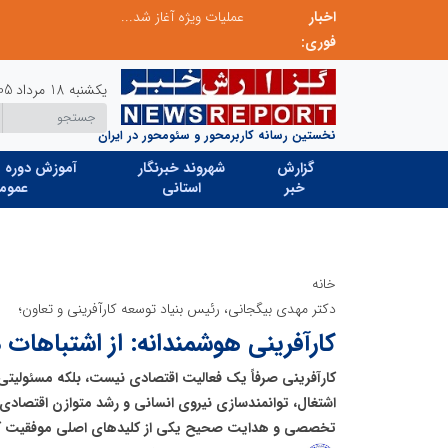
اخبار
بازنگری در نظام اکتشاف معدنی ایران؛ «هدف اکتشافی» جایگزین «مرحله عملیاتی» می‌شود
عملیات ویژه آغاز شد...
فوری:
یکشنبه 18 مرداد 1405
نخستین رسانه کاربرمحور و سئومحور در ایران
گزارش
شهروند خبرنگار
آموزش دوره ه
خبر
استانی
عموم
خانه
دکتر مهدی بیگجانی، رئیس بنیاد توسعه کارآفرینی و تعاون؛
کارآفرینی هوشمندانه: از اشتباهات
کارآفرینی صرفاً یک فعالیت اقتصادی نیست، بلکه مسئولیتی
اشتغال، توانمندسازی نیروی انسانی و رشد متوازن اقتصادی 
تخصصی و هدایت صحیح یکی از کلیدهای اصلی موفقیت کسب