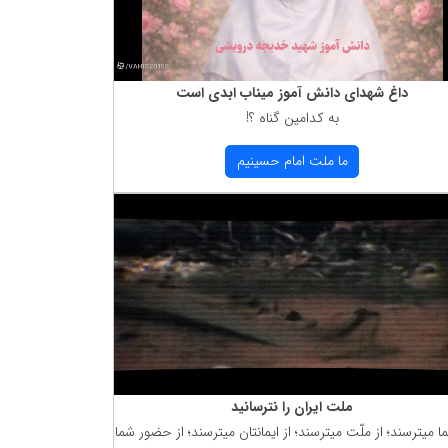
داغ شهدای دانش آموز میناب ابدی است
به كدامین گناه ؟!
ما ملت امام حسینیم
ملت ایران را نترسانید
ما میترسند؛ از ملّت میترسند؛ از ایمانتان میترسند؛ از حضور شما