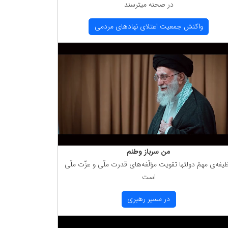
در صحنه میترسند
واكنش جمعیت اعتلای نهادهای مردمی
من سرباز وطنم
یفه‌ی مهمّ دولتها تقویت مؤلّفه‌های قدرت ملّی و عزّت ملّی
است
در مسیر رهبری