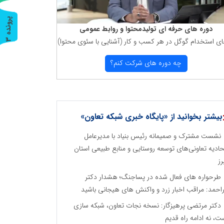
پ
3
دوره های حرفه ای تولیدمحتوا و روابط عمومی
ای استخدام گوگل در هر كسب و كار (آشنایی با سئوی محتوا)
ر
و
ن
د
ه
چه دوره های شركت كنم؟
بیشتر بخوانید از «پایگاه خبری شبکه تعاون»
نشست مشترک و صمیمانه رئیس بنیاد با مدیرعامل
حادیه تعاونی‌های توسعه روستایی و منابع طبیعی استان
رز
طرحواره های فعال شده در پساجنگ؛ هشدار دکتر
راحمد: مراقب اخبار زرد و واکنش های هیجانی باشید
دکتر مرتضی پرهیزگار: نسخه نجات تعاون، شبکه سازی
ت، نه ادامه راه قدیم