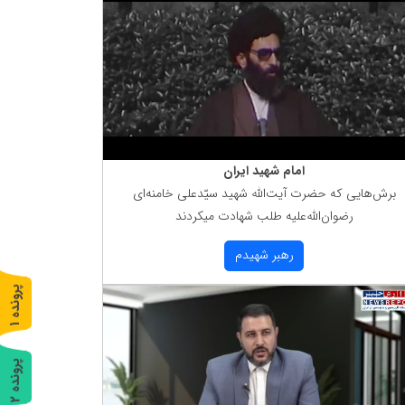
امام شهید ایران
برش‌هایی كه حضرت آیت‌الله شهید سیّدعلی خامنه‌ای
رضوان‌الله‌علیه طلب شهادت میكردند
رهبر شهیدم
پ
1
ر
و
ن
د
ه
پ
2
ر
و
ن
د
ه