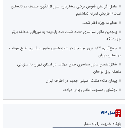
عامل افزایش قبوض برخی مشترکان، عبور از الگوی مصرف در تابستان
است/ افزایش تعرفه نداشتیم
عملیات ویژه آغاز شد...
پنجمین مانور سراسری «صد شب، صد بازدید» به میزبانی منطقه برق
چهاردانگه
جمع‌آوری 183 برق غیرمجاز در شانزدهمین مانور سراسری طرح مهتاب
در استان تهران
شانزدهمین مانور سراسری طرح مهتاب در استان تهران به میزبانی
منطقه برق لواسان
پیمان مکه؛ مثلث امنیتی جدید در اطراف ایران
روشنایی مسجد، امانتی برای عبادت
مدل VIP
پایگاه خبریت را راه بنداز