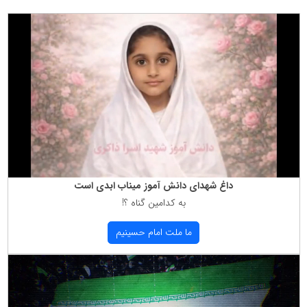
داغ شهدای دانش آموز میناب ابدی است
به كدامین گناه ؟!
ما ملت امام حسینیم