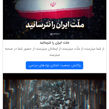
ملت ایران را نترسانید
از شما میترسند؛ از ملّت میترسند؛ از ایمانتان میترسند؛ از حضور شما در صحنه
میترسند
واكنش جمعیت اعتلای نهادهای مردمی