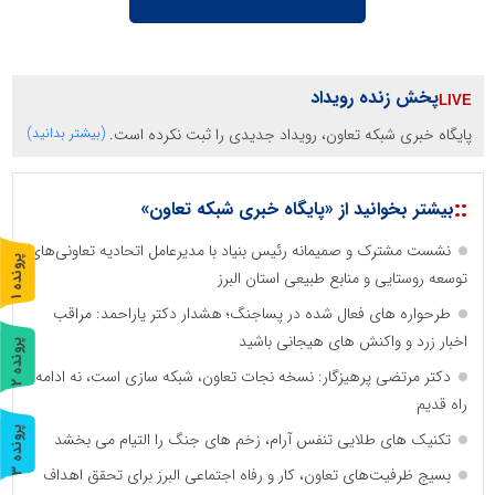
پخش زنده رویداد
پایگاه خبری شبکه تعاون، رویداد جدیدی را ثبت نکرده است.
(بیشتر بدانید)
::
بیشتر بخوانید از «پایگاه خبری شبکه تعاون»
نشست مشترک و صمیمانه رئیس بنیاد با مدیرعامل اتحادیه تعاونی‌های
پ
1
توسعه روستایی و منابع طبیعی استان البرز
ر
و
ن
د
ه
طرحواره های فعال شده در پساجنگ؛ هشدار دکتر یاراحمد: مراقب
اخبار زرد و واکنش های هیجانی باشید
پ
2
دکتر مرتضی پرهیزگار: نسخه نجات تعاون، شبکه سازی است، نه ادامه
ر
و
ن
د
ه
راه قدیم
پ
3
تکنیک های طلایی تنفس آرام، زخم های جنگ را التیام می بخشد
بسیج ظرفیت‌های تعاون، کار و رفاه اجتماعی البرز برای تحقق اهداف
ر
و
ن
د
ه