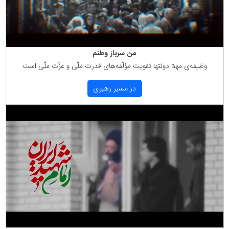
من سرباز وطنم
وظیفه‌ی مهمّ دولتها تقویت مؤلّفه‌های قدرت ملّی و عزّت ملّی است
در مسیر رهبری