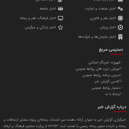
مریم حاج نوروز نظری
اخبار صنعت و تجارت
اخبار جامعه
اخبار علم و فناوری
اخبار فرهنگ، هنر و رسانه
اخبار ورزش
اخبار زندگی و سرگرمی
اخبار سازمان‌ها و شرکت‌ها
آهن و فولاد غدیر ایرانیان
دسترسی سریع
تامین آهن اسفنجی تولیدکنندگان فولاد در کشور
شهروند خبرنگار استانی
آموزش دوره های روابط عمومی
پایگاه اطلاع رسانی اعتلای نهادهای مردمی
تدوین برنامه روابط عمومی
مسعودصادقی
آکادمی گزارش خبر
دستیار روابط عمومی
ارتباط با ما
درباره گزارش خبر
خبرگزاری گزارش خبر به عنوان ارائه دهنده میز خدمات رسانه‌ای ویژه، مشاور ارتباطات و
رسانه و دارنده مجوز رسانه رسمی با شماره ثبت 86752 از وزارت محترم فرهنگ و ارشاد