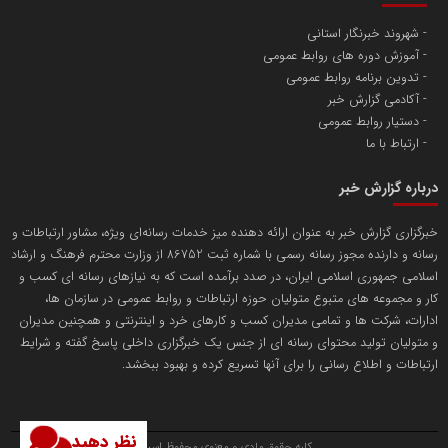
شهروند خبرنگار استانی
آموزش دوره های روابط عمومی
پایگاه اطلاع رسانی اعتلای نهادهای مردمی
تدوین برنامه روابط عمومی
مسعودصادقی
آکادمی گزارش خبر
دستیار روابط عمومی
ارتباط با ما
درباره گزارش خبر
خبرگزاری گزارش خبر به عنوان ارائه دهنده میز خدمات رسانه‌ای ویژه، مشاور ارتباطات و
رسانه و دارنده مجوز رسانه رسمی با شماره ثبت 86752 از وزارت محترم فرهنگ و ارشاد
تریبون
اسلامی جمهوری اسلامی ایران، در صدد برآمده است که به نیازهای رسانه ای کسب و
انتشار گسترده محتوا در رسانه گزارش خبر
کار و مجموعه های متبوع متولیان حوزه ارتباطات و روابط عمومی در سازمان ها،
ادارات، شرکت ها و تمامی مدیران کسب و کارهای خرد و اینترنتی و همچنین مدیران
پایگاه اطلاع رسانی دریا و نفت
و متولیان تولید محتوای رسانه ای از جنس یک خبرگزاری داخلی پاسخ گفته و شرایط
محمدعلی کرمعلی
ارتباطات و اطلاع رسانی را برای آنها تسریع کرده و بهبود ببخشد.
نظر دهید
کلیه حقوق مادی و معنوی محفوظ است.