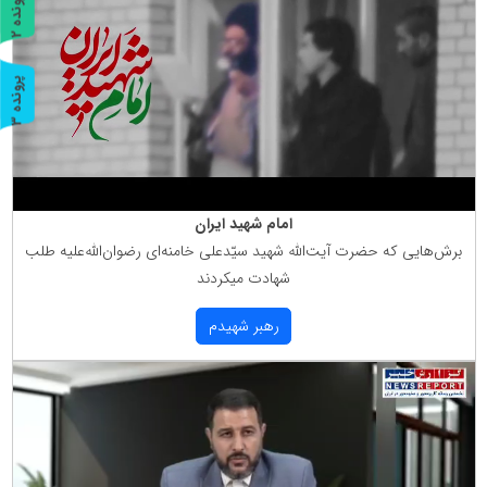
پ
2
ر
و
ن
د
ه
پ
3
ر
و
ن
د
ه
امام شهید ایران
برش‌هایی كه حضرت آیت‌الله شهید سیّدعلی خامنه‌ای رضوان‌الله‌علیه طلب
شهادت میكردند
رهبر شهیدم