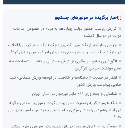
::
اخبار برگزیده در موتورهای جستجو
گزارش ریاست جمهور دولت چهاردهم به مردم در خصوص اقدامات
دولت در دو سال گذشته
چیستی طراشعر از نگاه امین افضل‌پور؛ چگونه یک شاعر ایرانی با انقلاب
در جایگاه حرف، شعر را از متن خطی به میدان ادراک بصری تبدیل کرد؟
الگوپذیری خلاق، بهره‌گیری از هوش مصنوعی و کشف استعدادها، سه
ضلع موفقیت جوانان کارآفرین
ابتکار در حمایت از باشگاه‌ها و خلاقیت در توسعه ورزش همگانی؛ کلید
طلایی پیشرفت ورزش کشور
شناسایی و جمع‌آوری 699 ماینر غیرمجاز در استان تهران
تنگه هرمز دیگر به وضعیت سابق برنمی گردد؛ جمهوری اسلامی چگونه
این آبراه راهبردی را به دال مرکزی نظم امنیتی جدید غرب آسیا تبدیل می
کند؟
جمع‌آوری ۴۰۲ برق غیرمجاز در پانزدهمین مانور سراسری طرح مهتاب