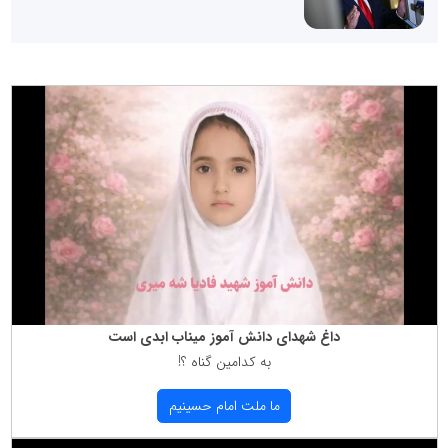
داغ شهدای دانش آموز میناب ابدی است
به كدامین گناه ؟!
ما ملت امام حسینیم