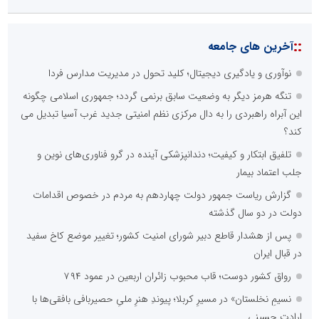
::
آخرین های جامعه
نوآوری و یادگیری دیجیتال؛ کلید تحول در مدیریت مدارس فردا
تنگه هرمز دیگر به وضعیت سابق برنمی گردد؛ جمهوری اسلامی چگونه
این آبراه راهبردی را به دال مرکزی نظم امنیتی جدید غرب آسیا تبدیل می
کند؟
تلفیق ابتکار و کیفیت؛ دندانپزشکی آینده در گرو فناوری‌های نوین و
جلب اعتماد بیمار
گزارش ریاست جمهور دولت چهاردهم به مردم در خصوص اقدامات
دولت در دو سال گذشته
پس از هشدار قاطع دبیر شورای امنیت کشور؛ تغییر موضع کاخ سفید
در قبال ایران
رواق کشور دوست؛ قاب محبوب زائران اربعین در عمود ۷۹۴
نسیمِ نخلستان» در مسیرِ کربلا؛ پیوندِ هنرِ ملیِ حصیربافی بافقی‌ها با
ارادتِ حسینی