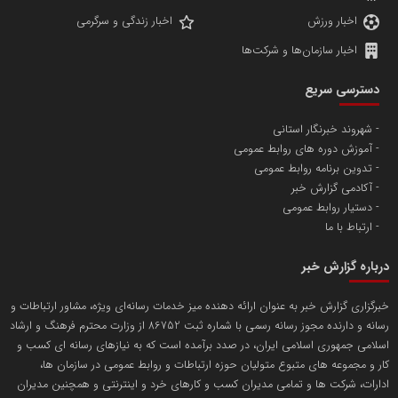
اخبار ورزش
اخبار زندگی و سرگرمی
اخبار سازمان‌ها و شرکت‌ها
آهن و فولاد غدیر ایرانیان
دسترسی سریع
تامین آهن اسفنجی تولیدکنندگان فولاد در کشور
شهروند خبرنگار استانی
آموزش دوره های روابط عمومی
پایگاه اطلاع رسانی اعتلای نهادهای مردمی
تدوین برنامه روابط عمومی
مسعودصادقی
آکادمی گزارش خبر
دستیار روابط عمومی
ارتباط با ما
درباره گزارش خبر
خبرگزاری گزارش خبر به عنوان ارائه دهنده میز خدمات رسانه‌ای ویژه، مشاور ارتباطات و
رسانه و دارنده مجوز رسانه رسمی با شماره ثبت 86752 از وزارت محترم فرهنگ و ارشاد
تریبون
اسلامی جمهوری اسلامی ایران، در صدد برآمده است که به نیازهای رسانه ای کسب و
انتشار گسترده محتوا در رسانه گزارش خبر
کار و مجموعه های متبوع متولیان حوزه ارتباطات و روابط عمومی در سازمان ها،
ادارات، شرکت ها و تمامی مدیران کسب و کارهای خرد و اینترنتی و همچنین مدیران