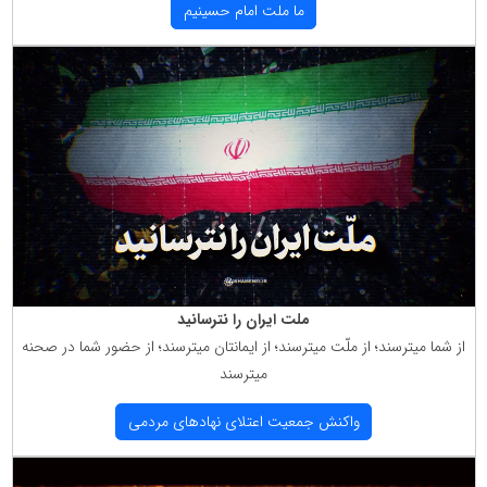
ما ملت امام حسینیم
ملت ایران را نترسانید
از شما میترسند؛ از ملّت میترسند؛ از ایمانتان میترسند؛ از حضور شما در صحنه
میترسند
واكنش جمعیت اعتلای نهادهای مردمی