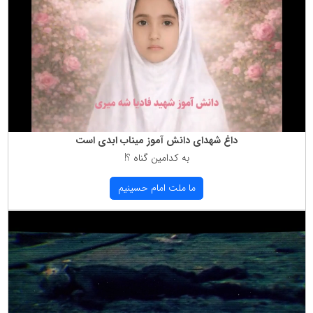
داغ شهدای دانش آموز میناب ابدی است
به كدامین گناه ؟!
ما ملت امام حسینیم