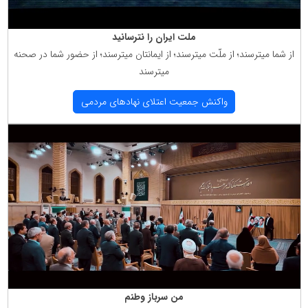
ملت ایران را نترسانید
از شما میترسند؛ از ملّت میترسند؛ از ایمانتان میترسند؛ از حضور شما در صحنه
میترسند
واكنش جمعیت اعتلای نهادهای مردمی
من سرباز وطنم