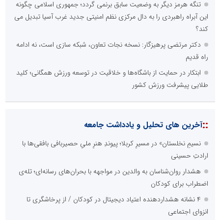
تنگه هرمز دیگر به وضعیت سابق برنمی گردد؛ جمهوری اسلامی چگونه
این آبراه راهبردی را به دال مرکزی نظم امنیتی جدید غرب آسیا تبدیل می
کند؟
دکتر مرتضی پرهیزگار: نسخه نجات تعاون، شبکه سازی است، نه ادامه
راه قدیم
ابتکار در حمایت از باشگاه‌ها و خلاقیت در توسعه ورزش همگانی؛ کلید
طلایی پیشرفت ورزش کشور
::
آخرین های تحلیل و یادداشت جامعه
نسیمِ نخلستان» در مسیرِ کربلا؛ پیوندِ هنرِ ملیِ حصیربافی بافقی‌ها با
ارادتِ حسینی
هشدار روان‌شناسان به والدین در مواجهه با بحران‌های رسانه‌ای؛ تله‌ی
اضطراب برای کودکان
۴ نشانه هشداردهنده اعتیاد دیجیتال در کودکان / از پرخاشگری تا
انزوای اجتماعی