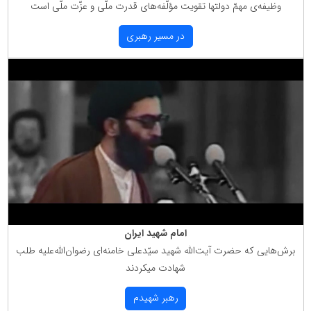
وظیفه‌ی مهمّ دولتها تقویت مؤلّفه‌های قدرت ملّی و عزّت ملّی است
در مسیر رهبری
امام شهید ایران
برش‌هایی كه حضرت آیت‌الله شهید سیّدعلی خامنه‌ای رضوان‌الله‌علیه طلب
شهادت میكردند
رهبر شهیدم