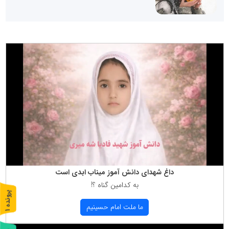
داغ شهدای دانش آموز میناب ابدی است
به كدامین گناه ؟!
پ
1
ما ملت امام حسینیم
ر
و
ن
د
ه