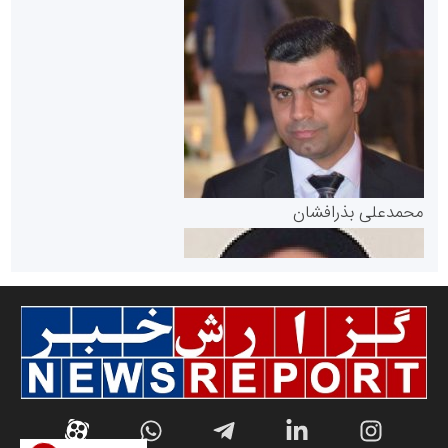
سازمان بورس و اوراق بهادار
مرجع اخبار موثق در بازارسرمایه
پایگاه خبری گفتمان یزد
محمدعلی بذرافشان
سازمان صنعت،معدن و تجارت