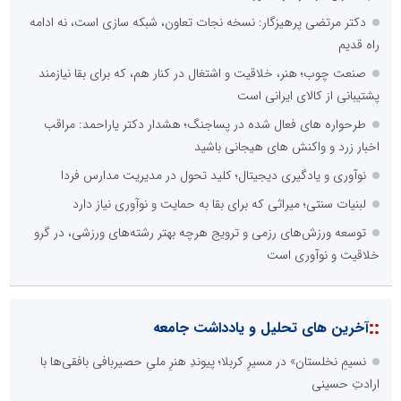
دکتر مرتضی پرهیزگار: نسخه نجات تعاون، شبکه سازی است، نه ادامه
راه قدیم
صنعت چوب؛ هنر، خلاقیت و اشتغال در کنار هم، که برای بقا نیازمند
پشتیبانی از کالای ایرانی است
طرحواره های فعال شده در پساجنگ؛ هشدار دکتر یاراحمد: مراقب
اخبار زرد و واکنش های هیجانی باشید
نوآوری و یادگیری دیجیتال؛ کلید تحول در مدیریت مدارس فردا
لبنیات سنتی؛ میراثی که برای بقا به حمایت و نوآوری نیاز دارد
توسعه ورزش‌های رزمی و ترویج هرچه بهتر رشته‌های ورزشی، در گرو
خلاقیت و نوآوری است
::
آخرین های تحلیل و یادداشت جامعه
نسیمِ نخلستان» در مسیرِ کربلا؛ پیوندِ هنرِ ملیِ حصیربافی بافقی‌ها با
ارادتِ حسینی