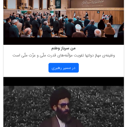
من سرباز وطنم
وظیفه‌ی مهمّ دولتها تقویت مؤلّفه‌های قدرت ملّی و عزّت ملّی است
در مسیر رهبری