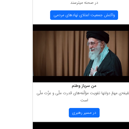
در صحنه میترسند
واكنش جمعیت اعتلای نهادهای مردمی
من سرباز وطنم
یفه‌ی مهمّ دولتها تقویت مؤلّفه‌های قدرت ملّی و عزّت ملّی
است
در مسیر رهبری