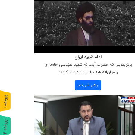
امام شهید ایران
برش‌هایی كه حضرت آیت‌الله شهید سیّدعلی خامنه‌ای
رضوان‌الله‌علیه طلب شهادت میكردند
رهبر شهیدم
پ
1
ر
و
ن
د
ه
پ
2
ر
و
ن
د
ه