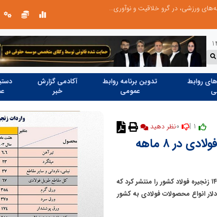
توسعه ورزش‌های رزمی و ترویج هرچه بهتر رشته‌های ورزشی، در گرو خلاقیت و نوآوری است
ای روابط
تدوین برنامه روابط
آکادمی گزارش
دستیا
ی
عمومی
خبر
عم
0
1 |
نظر دهید
واردات ۶۰۰ میلیون دلاری ورق‌های فولادی در ۸ ماهه
انجمن تولیدکنندگان فولاد ایران آمار واردات ۸ ماهه سال ۱۴۰۴ زنجیره فولاد کشور را منتشر کرد که
جود کاهش واردات، قریب به ۶۵۰ میلیون دلار انواع محصولات فولادی به کشور