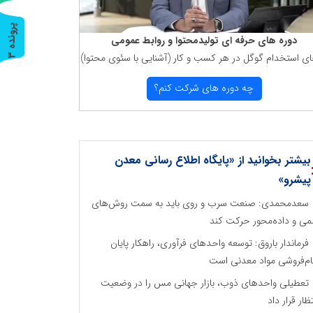
پ
3
دوره های حرفه ای تولیدمحتوا و روابط عمومی
ای استخدام گوگل در هر كسب و كار (آشنایی با سئوی محتوا)
ر
و
ن
د
ه
چه دوره های شركت كنم؟
بیشتر بخوانید از «پایگاه اطلاع رسانی معدن
پیشرو»
سعدمحمدی: صنعت سرب و روی باید به سمت روش‌های
می و داده‌محور حرکت کند
فرماندار باروق: توسعه واحدهای فرآوری، راهکار پایان
م‌فروشی مواد معدنی است
تعطیلی واحدهای ذوب، بازار جهانی مس را در وضعیت
تظار قرار داد