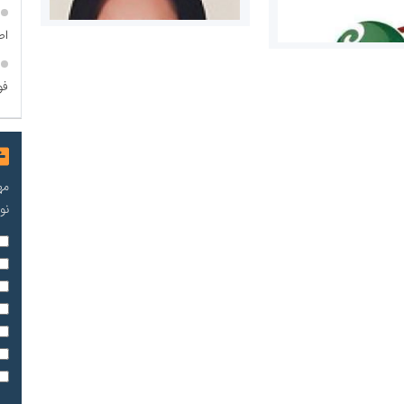
اص
فو
مریم حاج نوروز نظری
مه
 و اوراق بهادار
نو
ثق در بازارسرمایه
مسعودصادقی