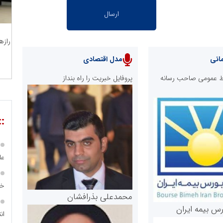
رازه
انی
مدل اقتصادی
ابط عمومی صاحب رسانه
پروفایل خبریت را راه بنداز
::
عل
خا
محمدعلی بذرافشان
رس بیمه ایران
ان