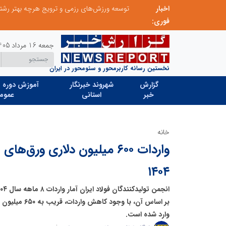
اخبار
از کشف استعدادهای ناب تا پرورش آن‌ها با رویکردهای نوآورانه؛ مسیر تحول‌آفرین شنای ایران در سطح جهانی
فوری:
جمعه 16 مرداد 1405
نخستین رسانه کاربرمحور و سئومحور در ایران
گزارش
شهروند خبرنگار
آموزش دوره ه
خبر
استانی
عموم
خانه
۱۴۰۴
بر اساس آن، با و
وارد شده است.