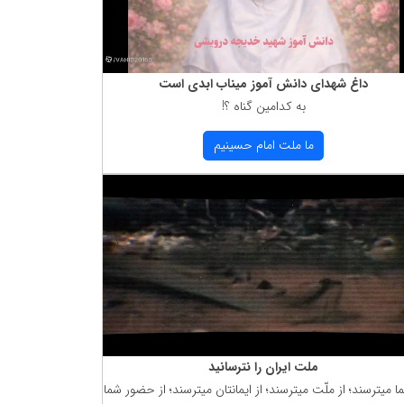
داغ شهدای دانش آموز میناب ابدی است
به كدامین گناه ؟!
ما ملت امام حسینیم
ملت ایران را نترسانید
ما میترسند؛ از ملّت میترسند؛ از ایمانتان میترسند؛ از حضور شما