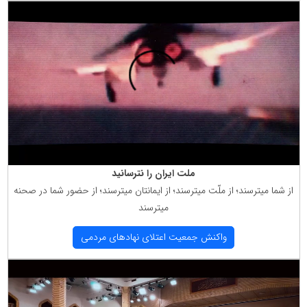
ملت ایران را نترسانید
از شما میترسند؛ از ملّت میترسند؛ از ایمانتان میترسند؛ از حضور شما در صحنه
میترسند
واكنش جمعیت اعتلای نهادهای مردمی