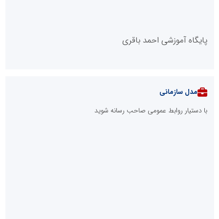
صنعت چوب؛ هنر، خلاقیت و اشتغال در کنار هم، که برای بقا نیازمند
پشتیبانی از کالای ایرانی است
لبنیات سنتی؛ میراثی که برای بقا به حمایت و نوآوری نیاز دارد
توسعه ورزش‌های رزمی و ترویج هرچه بهتر رشته‌های ورزشی، در گرو
خلاقیت و نوآوری است
ابتکار در ساماندهی فضای مجازی، خلاقیت در حمایت از خدمات
صنفی؛ رویکرد نوین اتحادیه کامیون‌داران کرج
طرحواره های فعال شده در پساجنگ؛ هشدار دکتر یاراحمد: مراقب
اخبار زرد و واکنش های هیجانی باشید
دکتر مرتضی پرهیزگار: نسخه نجات تعاون، شبکه سازی است، نه ادامه
راه قدیم
مدیر موفق آموزشگاه‌های زبان: هم‌افزایی «مدیریت هوشمند» و
«سرمایه‌های انسانی» رمز عبور از بحران‌های آموزشی است
مدل VIP