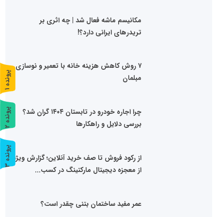
مکانیسم ماشه فعال شد | چه اثری بر
تریدرهای ایرانی دارد؟!
۷ روش کاهش هزینه خانه با تعمیر و نوسازی
پ
1
مبلمان
ر
و
ن
د
ه
پ
2
چرا اجاره خودرو در تابستان ۱۴۰۴ گران شد؟
بررسی دلایل و راهکارها
ر
و
ن
د
ه
پ
3
از رکود فروش تا صف خرید آنلاین؛ گزارش ویژه
ر
و
ن
د
ه
از معجزه دیجیتال مارکتینگ در کسب...
عمر مفید ساختمان بتنی چقدر است؟