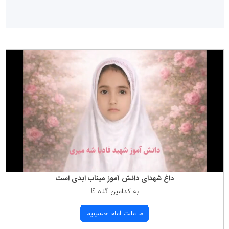
داغ شهدای دانش آموز میناب ابدی است
به كدامین گناه ؟!
ما ملت امام حسینیم