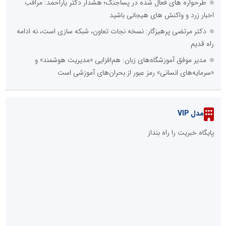
برق تولید، حیاتی شد
فروش عمده تجهیزات استخری | راهنمای خرید مستقیم از تولیدکننده
برای پروژه‌های استخر
زیباتر شدن از ابروها شروع می‌شود؛ کاشت ابرو بهتر است یا
میکروبلیدینگ و تاتو؟
پرفروش‌ترین کرم مرطوب کننده ایرانی+ معرفی 4 برند پرفروش بازار
به جای گوشت چه پروتئینی استفاده کنیم؟
درمان با PRP؛ از تقویت فولیکول ابروها تا بهبود لک و جای جوش
::
پربازدیدهای اخبار سازمان‌ها و شرکت‌ها
چرا نتیجه کاشت ابرو همیشه طبیعی نیست؟
::
آخرین مطالب