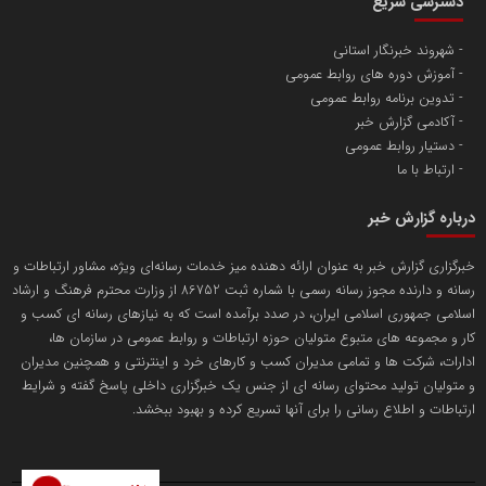
سازمان بورس و اوراق بهادار
مرجع اخبار موثق در بازارسرمایه
پایگاه خبری گفتمان یزد
محمدعلی بذرافشان
سازمان صنعت،معدن و تجارت