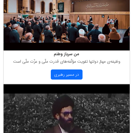
من سرباز وطنم
وظیفه‌ی مهمّ دولتها تقویت مؤلّفه‌های قدرت ملّی و عزّت ملّی است
در مسیر رهبری