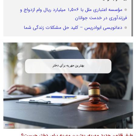
مؤسسه اعتباری ملل با ۱٬۵۰۶ میلیارد ریال وام ازدواج و
فرزندآوری در خدمت جوانان
دعانویسی ابوادریس – کلید حل مشکلات زندگی شما
طبق قانون جدید مهریه، بهترین مهریه برای دختر چیست؟