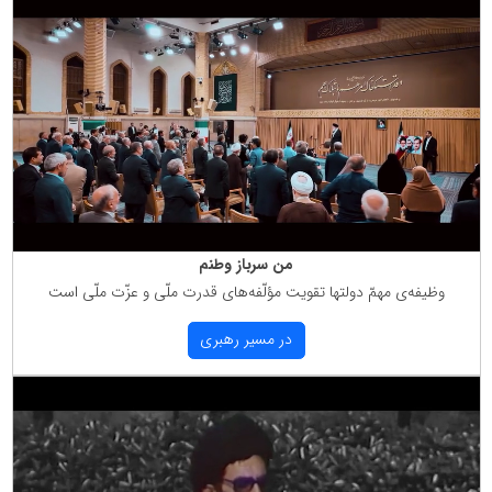
من سرباز وطنم
وظیفه‌ی مهمّ دولتها تقویت مؤلّفه‌های قدرت ملّی و عزّت ملّی است
در مسیر رهبری