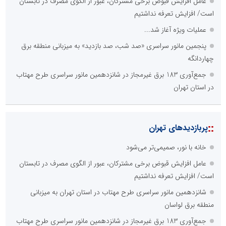
::
اخبار برگزیده در موتورهای جستجو
خانه با نور، صمیمی‌تر می‌شود
عامل افزایش قبوض برخی مشترکان، عبور از الگوی مصرف در تابستان
است/ افزایش تعرفه نداشتیم
شانزدهمین مانور سراسری طرح مهتاب در استان تهران به میزبانی
منطقه برق لواسان
جمع‌آوری 183 برق غیرمجاز در شانزدهمین مانور سراسری طرح مهتاب
در استان تهران
عملیات ویژه آغاز شد...
پیمان مکه؛ مثلث امنیتی جدید در اطراف ایران
ال ایستر پوشاک؛ تولید کننده با برند «نوزاد امروز، نابغه فردا»