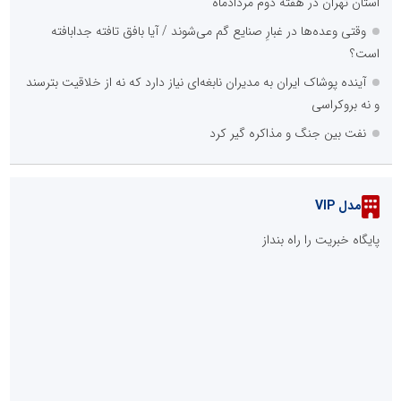
::
پربازدیدهای تهران
خانه با نور، صمیمی‌تر می‌شود
عامل افزایش قبوض برخی مشترکان، عبور از الگوی مصرف در تابستان
است/ افزایش تعرفه نداشتیم
شانزدهمین مانور سراسری طرح مهتاب در استان تهران به میزبانی
منطقه برق لواسان
جمع‌آوری 183 برق غیرمجاز در شانزدهمین مانور سراسری طرح مهتاب
در استان تهران
عملیات ویژه آغاز شد...
بیش از 1950 مورد پایش مراکز تجاری، اداری و مجتمع‌های بین‌راهی
استان تهران در هفته دوم مردادماه
روشنایی مسجد، امانتی برای عبادت
::
آخرین مطالب