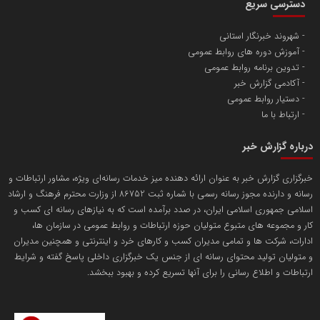
سازمان بورس و اوراق بهادار
مرجع اخبار موثق در بازارسرمایه
پایگاه خبری گفتمان یزد
محمدعلی بذرافشان
سازمان صنعت،معدن و تجارت