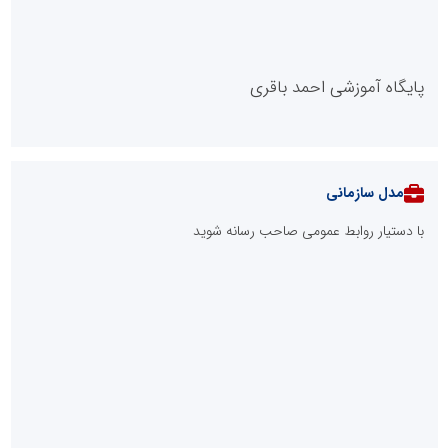
قانون جدید حمایت از مالکیت صنعتی ابلاغ شد؛ صاحبان اختراعات و
طرح‌های صنعتی از چه حقوقی برخوردارند؟
هشدار دکتر مهدی شاگردی به والدین؛ هوش هیجانی و خردورزی را
جایگزین نمره‌محوری کنید
۸۳ درصد مشترکین استان تهران الگوی مصرف برق را رعایت می‌کنند/
تخفیف ۳۰ درصدی به ۷۲۲ هزار مشترک تهرانی
بیش از 1950 مورد پایش مراکز تجاری، اداری و مجتمع‌های بین‌راهی
استان تهران در هفته دوم مردادماه
وقتی وعده‌ها در غبارِ صنایع گم می‌شوند / آیا بافق تافته جدابافته
است؟
آینده پوشاک ایران به مدیران نابغه‌ای نیاز دارد که نه از خلاقیت بترسند
و نه بروکراسی
نفت بین جنگ و مذاکره گیر کرد
مدل VIP