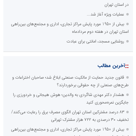
::
آخرین های تهران
۸۳ درصد مشترکین استان تهران الگوی مصرف برق را رعایت می‌کنند/
تخفیف ۳۰ درصدی به ۷۲۲ هزار مشترک تهرانی
بیش از 1950 مورد پایش مراکز تجاری، اداری و مجتمع‌های بین‌راهی
استان تهران در هفته دوم مردادماه
خانه با نور، صمیمی‌تر می‌شود
عامل افزایش قبوض برخی مشترکان، عبور از الگوی مصرف در تابستان
است/ افزایش تعرفه نداشتیم
عملیات ویژه آغاز شد...
پنجمین مانور سراسری «صد شب، صد بازدید» به میزبانی منطقه برق
چهاردانگه
جمع‌آوری 183 برق غیرمجاز در شانزدهمین مانور سراسری طرح مهتاب
در استان تهران