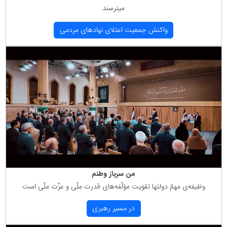
میترسند
واكنش جمعیت اعتلای نهادهای مردمی
من سرباز وطنم
وظیفه‌ی مهمّ دولتها تقویت مؤلّفه‌های قدرت ملّی و عزّت ملّی است
در مسیر رهبری