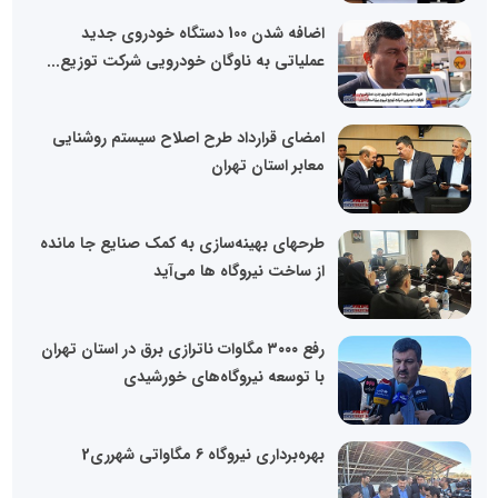
اضافه شدن 100 دستگاه خودروی جدید
عملیاتی به ناوگان خودرویی شرکت توزیع...
امضای قرارداد طرح اصلاح سیستم روشنایی
معابر استان تهران
طرحهای بهینه‌سازی به کمک صنایع جا مانده
از ساخت نیروگاه ها می‌آید
رفع ۳۰۰۰ مگاوات ناترازی برق در استان تهران
با توسعه نیروگاه‌های خورشیدی
بهره‌برداری نیروگاه 6 مگاواتی شهرری2