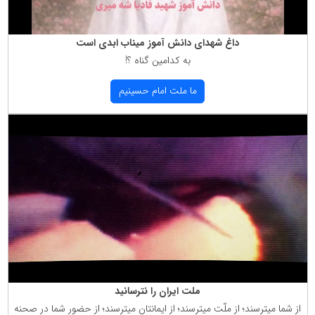
داغ شهدای دانش آموز میناب ابدی است
به كدامین گناه ؟!
ما ملت امام حسینیم
ملت ایران را نترسانید
از شما میترسند؛ از ملّت میترسند؛ از ایمانتان میترسند؛ از حضور شما در صحنه