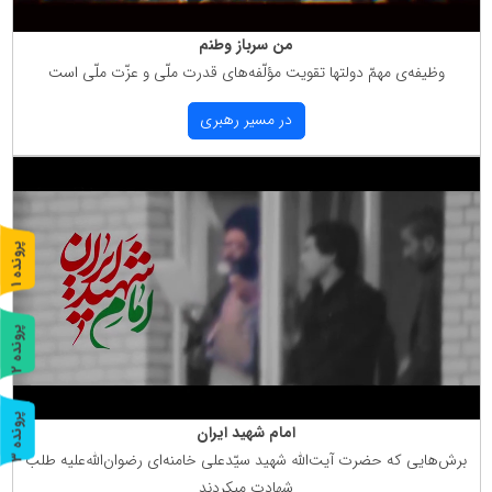
من سرباز وطنم
وظیفه‌ی مهمّ دولتها تقویت مؤلّفه‌های قدرت ملّی و عزّت ملّی است
در مسیر رهبری
پ
1
ر
و
ن
د
ه
پ
2
ر
و
ن
د
ه
پ
3
امام شهید ایران
برش‌هایی كه حضرت آیت‌الله شهید سیّدعلی خامنه‌ای رضوان‌الله‌علیه طلب
ر
و
ن
د
ه
شهادت میكردند