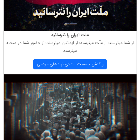
ملت ایران را نترسانید
از شما میترسند؛ از ملّت میترسند؛ از ایمانتان میترسند؛ از حضور شما در صحنه
میترسند
واكنش جمعیت اعتلای نهادهای مردمی