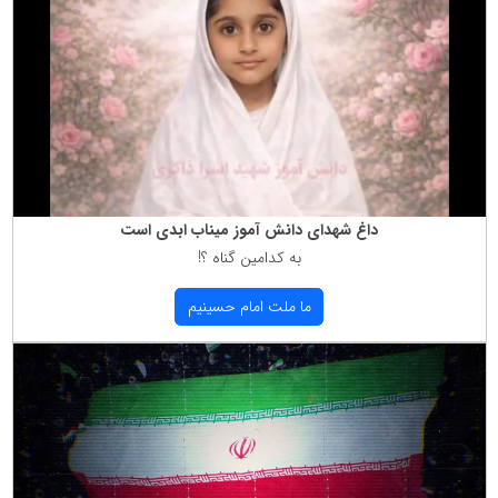
داغ شهدای دانش آموز میناب ابدی است
به كدامین گناه ؟!
ما ملت امام حسینیم