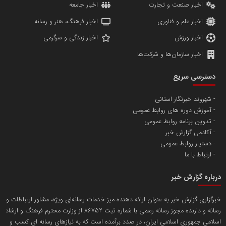
اخبار صنعت و تجارت
اخبار جامعه
اخبار علم و فناوری
اخبار فرهنگ، هنر و رسانه
اخبار ورزش
اخبار زندگی و سرگرمی
اخبار سازمان‌ها و شرکت‌ها
آهن و فولاد غدیر ایرانیان
دسترسی سریع
تامین آهن اسفنجی تولیدکنندگان فولاد در کشور
شهروند خبرنگار استانی
آموزش دوره های روابط عمومی
پایگاه اطلاع رسانی اعتلای نهادهای مردمی
تدوین برنامه روابط عمومی
مسعودصادقی
آکادمی گزارش خبر
دستیار روابط عمومی
ارتباط با ما
درباره گزارش خبر
خبرگزاری گزارش خبر به عنوان ارائه دهنده میز خدمات رسانه‌ای ویژه، مشاور ارتباطات و
رسانه و دارنده مجوز رسانه رسمی با شماره ثبت 86752 از وزارت محترم فرهنگ و ارشاد
تریبون
اسلامی جمهوری اسلامی ایران، در صدد برآمده است که به نیازهای رسانه ای کسب و