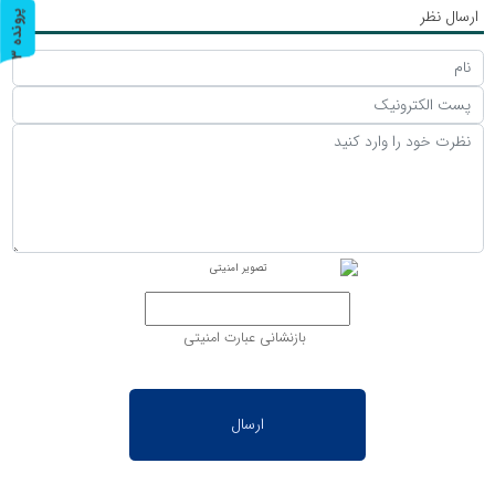
ارسال نظر
پ
3
ر
و
ن
د
ه
بازنشانی عبارت امنیتی