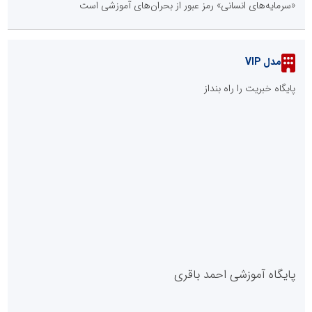
رونمایی از پاسخگویی هوشمند مبتنی بر هوش مصنوعی در سامانه ۱۲۱
شرکت توزیع برق استان تهران
گذار به «راهبریِ غیرمتمرکز» ضامن پایداری صنعت برق در برابر
بحران‌هاست
پانزدهمین مانور سراسری طرح مهتاب در استان تهران به میزبانی منطقه
برق دماوند
روایت خدمت خادمان روشنایی در نجف
::
آخرین مطالب
صنعت چوب؛ هنر، خلاقیت و اشتغال در کنار هم، که برای بقا نیازمند
پشتیبانی از کالای ایرانی است
لبنیات سنتی؛ میراثی که برای بقا به حمایت و نوآوری نیاز دارد
توسعه ورزش‌های رزمی و ترویج هرچه بهتر رشته‌های ورزشی، در گرو
خلاقیت و نوآوری است