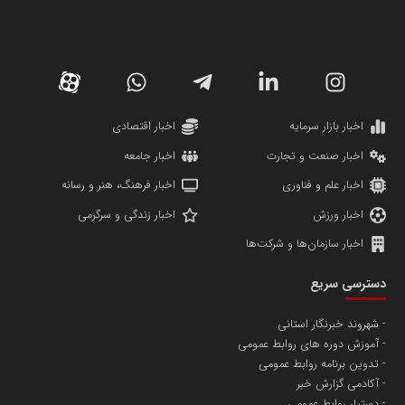
کارگزاری بورس بیمه ایران
مدل اقتصادی
پایگاه خبری نهضت ملی مسکن
پروفایل خبریت را راه بنداز
سازمان بورس و اوراق بهادار
مرجع اخبار موثق در بازارسرمایه