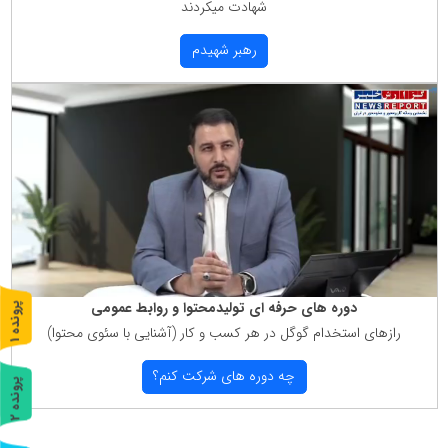
شهادت میكردند
رهبر شهیدم
دوره های حرفه ای تولیدمحتوا و روابط عمومی
پ
1
رازهای استخدام گوگل در هر كسب و كار (آشنایی با سئوی محتوا)
ر
و
ن
د
ه
چه دوره های شركت كنم؟
پ
2
ر
و
ن
د
ه