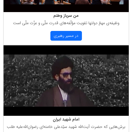
من سرباز وطنم
وظیفه‌ی مهمّ دولتها تقویت مؤلّفه‌های قدرت ملّی و عزّت ملّی است
در مسیر رهبری
امام شهید ایران
برش‌هایی كه حضرت آیت‌الله شهید سیّدعلی خامنه‌ای رضوان‌الله‌علیه طلب