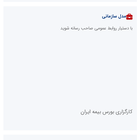
ابتکار در ساماندهی فضای مجازی، خلاقیت در حمایت از خدمات
صنفی؛ رویکرد نوین اتحادیه کامیون‌داران کرج
طرحواره های فعال شده در پساجنگ؛ هشدار دکتر یاراحمد: مراقب
اخبار زرد و واکنش های هیجانی باشید
دکتر مرتضی پرهیزگار: نسخه نجات تعاون، شبکه سازی است، نه ادامه
راه قدیم
مدیر موفق آموزشگاه‌های زبان: هم‌افزایی «مدیریت هوشمند» و
«سرمایه‌های انسانی» رمز عبور از بحران‌های آموزشی است
مدل VIP
پایگاه خبریت را راه بنداز