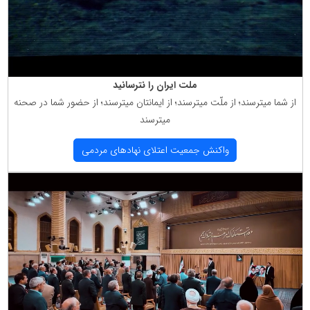
ملت ایران را نترسانید
از شما میترسند؛ از ملّت میترسند؛ از ایمانتان میترسند؛ از حضور شما در صحنه
میترسند
واكنش جمعیت اعتلای نهادهای مردمی