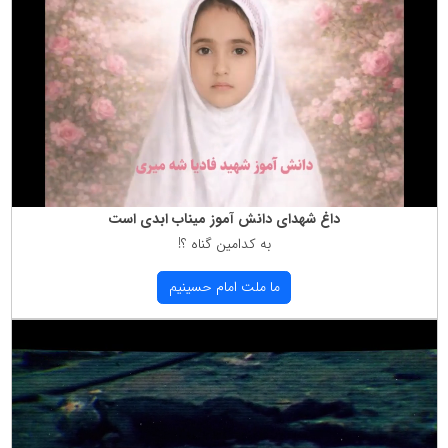
داغ شهدای دانش آموز میناب ابدی است
به كدامین گناه ؟!
ما ملت امام حسینیم