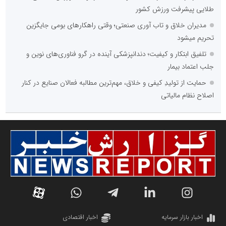
آرشیو تمامی برنامه های شبکه های رادیویی صدای جمهوری اسلامی ایران
طلایی پیشرفت ورزش کشور
مدیران خلاق و تاب آوری صنعتی؛ وقتی راهکارهای بومی جایگزین
تحریم میشود
محمدرضا سعیدی
تلفیق ابتکار و کیفیت؛ دندانپزشکی آینده در گرو فناوری‌های نوین و
پژوهشگر و فعال حوزه اجتماعی و فرهنگی
جلب اعتماد بیمار
حمایت از تولیدِ کیفی و خلاق، مهم‌ترین مطالبه فعالان صنایع در کنار
اصلاح نظام مالیاتی
پایگاه خبری شبکه عاطفه ها
روابط عمومی گروه پاس
تیم تامین حفاظت سازمان ها و اشخاص
وحید حاج سعیدی
فعال رسانه ای در استان گلستان
اخبار بازار سرمایه
اخبار اقتصادی