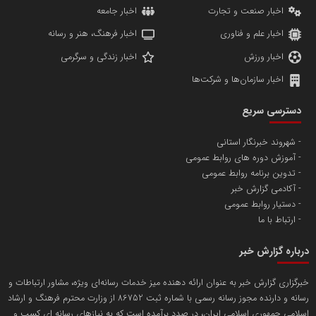
اخبار صنعت و تجارت
اخبار جامعه
اخبار علم و فناوری
اخبار فرهنگ، هنر و رسانه
پایگاه خبری روی خط اقتصاد
اخبار ورزش
اخبار زندگی و سرگرمی
اخبار سازمان‌ها و شرکت‌ها
سرمایه گذاری توسعه معادن و فلزات
برترین شرکت سرمایه گذاری تخصصی معدن و صنایع معدنی
دسترسی سریع
شهروند خبرنگار استانی
آموزش دوره های روابط عمومی
میلاد شادانی
تدوین برنامه روابط عمومی
آکادمی گزارش خبر
مشاور و کوچینگ رشد فردی و سازمانی
دستیار روابط عمومی
ارتباط با ما
پایگاه خبری شبکه تعاون
درباره گزارش خبر
خبرگزاری گزارش خبر به عنوان ارائه دهنده میز خدمات رسانه‌ای ویژه، مشاور ارتباطات و
تامین سرمایه نوین
رسانه و دارنده مجوز رسانه رسمی با شماره ثبت 86752 از وزارت محترم فرهنگ و ارشاد
اسلامی جمهوری اسلامی ایران، در صدد برآمده است که به نیازهای رسانه ای کسب و