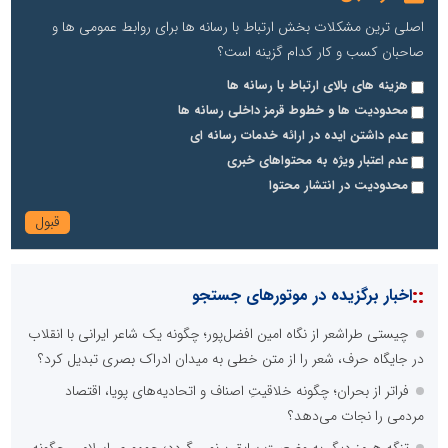
اصلی ترین مشکلات بخش ارتباط با رسانه ها برای روابط عمومی ها و
صاحبان کسب و کار کدام گزینه است؟
هزینه های بالای ارتباط با رسانه ها
تسمینو
محدودیت ها و خطوط قرمز داخلی رسانه ها
تِسمینو، پلتفرم تخصصی رپورتاژ آگهی، تولید محتوا و سفارش بک لینک
عدم داشتن ایده در ارائه خدمات رسانه ای
پایگاه آموزشی دکتر ناهید خوشنویس
عدم اعتبار ویژه به محتواهای خبری
محمدحسین فلاح زاده
محدودیت در انتشار محتوا
::
اخبار برگزیده در موتورهای جستجو
چیستی طراشعر از نگاه امین افضل‌پور؛ چگونه یک شاعر ایرانی با انقلاب
در جایگاه حرف، شعر را از متن خطی به میدان ادراک بصری تبدیل کرد؟
فراتر از بحران؛ چگونه خلاقیتِ اصناف و اتحادیه‌های پویا، اقتصاد
آتش نشانی و خدمات ایمنی
مردمی را نجات می‌دهد؟
پایگاه خبری گفتمان فارس
امیرحسین باقری
تنگه هرمز دیگر به وضعیت سابق برنمی گردد؛ جمهوری اسلامی چگونه