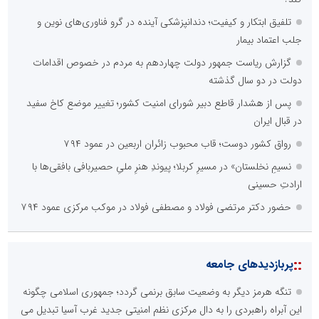
تلفیق ابتکار و کیفیت؛ دندانپزشکی آینده در گرو فناوری‌های نوین و
وزارت ارتباطات و فناوری اطلاعات
جلب اعتماد بیمار
پایگاه تخصصی تحلیلی سرمایه نگر
گزارش ریاست جمهور دولت چهاردهم به مردم در خصوص اقدامات
دولت در دو سال گذشته
پایگاه آموزشی احمد باقری
پس از هشدار قاطع دبیر شورای امنیت کشور؛ تغییر موضع کاخ سفید
مدرس و مشاور حوزه ارتباطات، روابط عمومی و رسانه
در قبال ایران
رواق کشور دوست؛ قاب محبوب زائران اربعین در عمود ۷۹۴
نسیمِ نخلستان» در مسیرِ کربلا؛ پیوندِ هنرِ ملیِ حصیربافی بافقی‌ها با
ارادتِ حسینی
حضور دکتر مرتضی فولاد و مصطفی فولاد در موکب مرکزی عمود ۷۹۴
گروه پیشرانان پیشرفت ایران
پایگاه اطلاع رسانی معدن پیشرو
بزرگترین پروژه های صنعتی کشور
::
پربازدیدهای جامعه
تنگه هرمز دیگر به وضعیت سابق برنمی گردد؛ جمهوری اسلامی چگونه
مهدی آشتیانی فرد
این آبراه راهبردی را به دال مرکزی نظم امنیتی جدید غرب آسیا تبدیل می