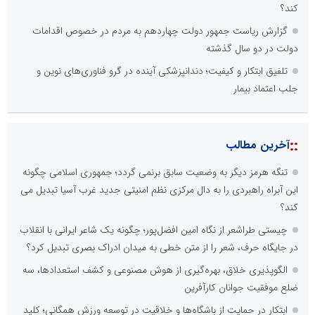
کند؟
خبرنگار اختصاصی خبرگزاری گزارش خبر
گزارش ریاست جمهور دولت چهاردهم به مردم در خصوص اقدامات
دولت در دو سال گذشته
تلفیق ابتکار و کیفیت؛ دندانپزشکی آینده در گرو فناوری‌های نوین و
جلب اعتماد بیمار
وزارت علوم، تحقیقات و فناوری
پایگاه اطلاع رسانی سپهر
::
آخرین مطالب
تنگه هرمز دیگر به وضعیت سابق برنمی گردد؛ جمهوری اسلامی چگونه
این آبراه راهبردی را به دال مرکزی نظم امنیتی جدید غرب آسیا تبدیل می
شهروند خبرنگار گزارش خبر
کند؟
چیستی طراشعر از نگاه امین افضل‌پور؛ چگونه یک شاعر ایرانی با انقلاب
در جایگاه حرف، شعر را از متن خطی به میدان ادراک بصری تبدیل کرد؟
الگوپذیری خلاق، بهره‌گیری از هوش مصنوعی و کشف استعدادها، سه
ضلع موفقیت جوانان کارآفرین
روابط عمومی ایران صدا
پایگاه خبری تصمیم 24
ابتکار در حمایت از باشگاه‌ها و خلاقیت در توسعه ورزش همگانی؛ کلید