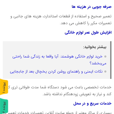
صرفه جویی در هزینه ها
تعمیر صحیح و استفاده از قطعات استاندارد، هزینه های جانبی و
تعمیرات مکرر را کاهش می دهد.
افزایش طول عمر لوازم خانگی
بیشتر بخوانید:
خرید لوازم خانگی هوشمند: آیا واقعا به زندگی شما راحتی
می‌بخشد؟
نکات ایمنی و راهنمای روشن کردن یخچال بعد از جابجایی
پ
1
خدمات تخصصی باعث می شود دستگاه شما مدت طولانی تری کار
کند و نیاز به تعویض زودهنگام نداشته باشد.
ر
و
ن
د
ه
خدمات سریع و در محل
پ
2
بسیاری از مراکز معتبر از جمله سایت آنلاین تعمیرات خدمات تعمیر در
ر
و
ن
د
ه