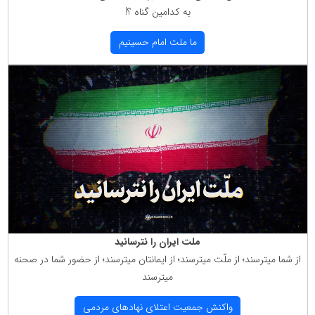
به كدامین گناه ؟!
ما ملت امام حسینیم
ملت ایران را نترسانید
از شما میترسند؛ از ملّت میترسند؛ از ایمانتان میترسند؛ از حضور شما در صحنه
میترسند
واكنش جمعیت اعتلای نهادهای مردمی