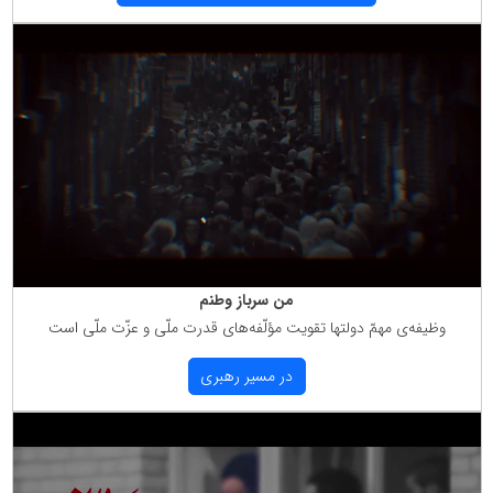
من سرباز وطنم
وظیفه‌ی مهمّ دولتها تقویت مؤلّفه‌های قدرت ملّی و عزّت ملّی است
در مسیر رهبری